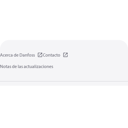
Acerca de Danfoss
Contacto
Notas de las actualizaciones
Política de privacidad de datos
Terminos uso
Información general
Cookies