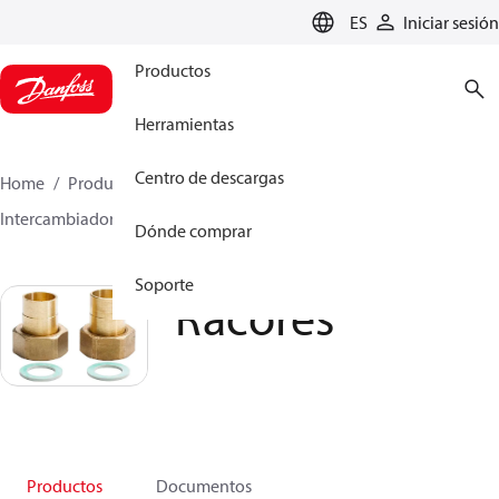
LANGUAGE
ES
Iniciar sesión
Productos
Herramientas
Centro de descargas
Home
Productos
Climate Solutions for heating
Intercambiadores de calor
Accesorios
Racores
Dónde comprar
Soporte
Racores
Productos
Documentos