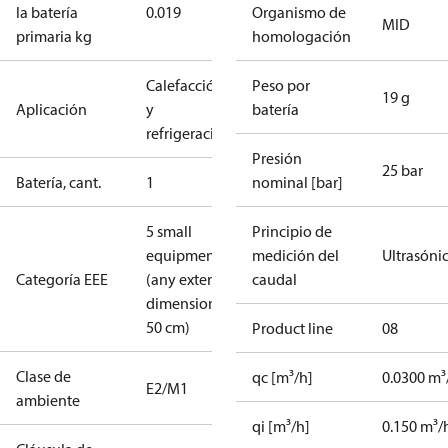
la batería
0.019
Organismo de
MID
primaria kg
homologación
Calefacción
Peso por
19 g
Aplicación
y
batería
refrigeración
Presión
25 bar
Batería, cant.
1
nominal [bar]
5 small
Principio de
equipment
medición del
Ultrasóni
Categoría EEE
(any external
caudal
dimension <
50 cm)
Product line
08
Clase de
qc [m³/h]
0.0300 m³
E2/M1
ambiente
qi [m³/h]
0.150 m³/