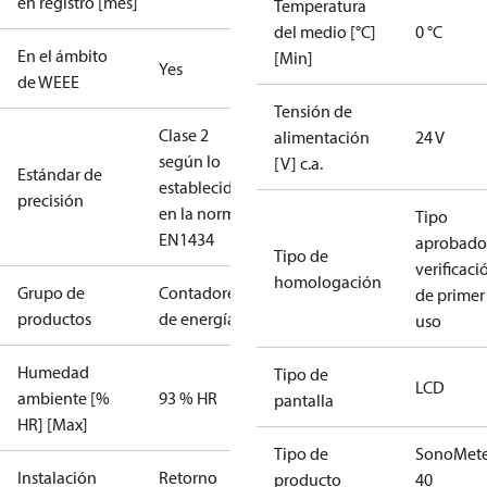
en registro [mes]
Temperatura
del medio [°C]
0 °C
En el ámbito
[Min]
Yes
de WEEE
Tensión de
Clase 2
alimentación
24 V
según lo
[V] c.a.
Estándar de
establecido
precisión
en la norma
Tipo
EN1434
aprobado
Tipo de
verificaci
homologación
Grupo de
Contadores
de primer
productos
de energía
uso
Humedad
Tipo de
LCD
ambiente [%
93 % HR
pantalla
HR] [Max]
Tipo de
SonoMete
Instalación
Retorno
producto
40