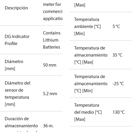
meter for
[Max]
Descripción
commercial
applications
Temperatura
ambiente [°C]
5 °C
Contains
[Min]
DG Indicator
Lithium
Profile
Batteries
Temperatura de
almacenamiento
35 °C
Diámetro
[°C] [Max]
50 mm
[mm]
Temperatura de
Diámetro del
almacenamiento
-25 °C
sensor de
[°C] [Min]
5.2 mm
temperatura
[mm]
Temperatura
del medio [°C]
130 °C
Duración de
[Max]
almacenamiento
36 m.