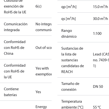
Cláusula de
exención de
6(c)
qp [m³/h]
15.0 m³/h
RoHS de la UE
qs [m³/h]
30.0 m³/h
Comunicación
No integrated
integrada
communication
Rango
1:100
dinámico
Conformidad
con RoHS de
Out of scope
Sustancias de
China
la lista de
Lead (CA
sustancias
no. 7439-
Conformidad
candidatas de
1)
Yes with
con RoHS de
REACH
exemptions
la UE
Tamaño de
DN 50
Contiene
conexión
Yes
baterías
Temperatura
Energy
ambiente [°C]
55 °C