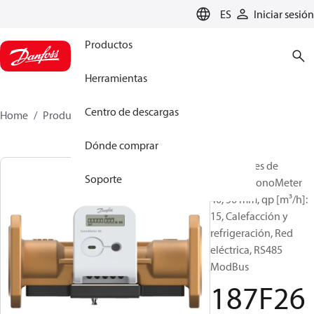
LANGUAGE
ES
Iniciar sesión
Productos
Herramientas
Centro de descargas
Home
Productos
187F2687
Dónde comprar
Contadores de
Soporte
energía, SonoMeter
40, 50 mm, qp [m³/h]:
15, Calefacción y
refrigeración, Red
eléctrica, RS485
ModBus
187F26