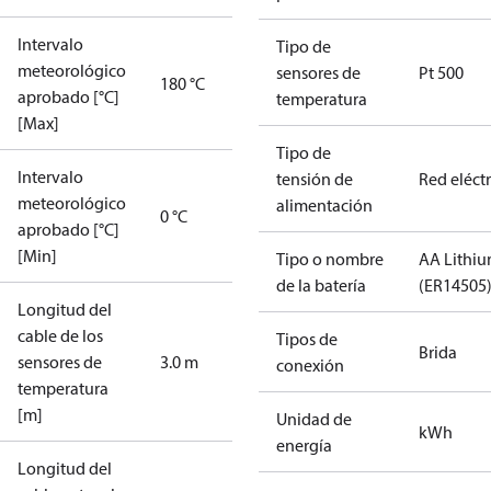
Intervalo
Tipo de
meteorológico
sensores de
Pt 500
180 °C
aprobado [°C]
temperatura
[Max]
Tipo de
Intervalo
tensión de
Red eléctr
meteorológico
alimentación
0 °C
aprobado [°C]
[Min]
Tipo o nombre
AA Lithi
de la batería
(ER14505
Longitud del
cable de los
Tipos de
Brida
sensores de
3.0 m
conexión
temperatura
[m]
Unidad de
kWh
energía
Longitud del