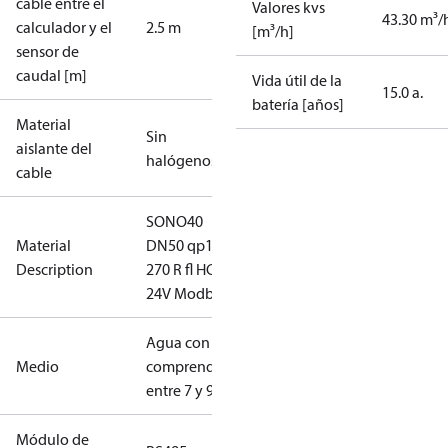
cable entre el
Valores kvs
43.30 m³/
calculador y el
2.5 m
[m³/h]
sensor de
caudal [m]
Vida útil de la
15.0 a.
batería [años]
Material
Sin
aislante del
halógenos
cable
SONO40
Material
DN50 qp15
Description
270 R fl HC
24V Modbus
Agua con pH
Medio
comprendido
entre 7 y 9,5
Módulo de