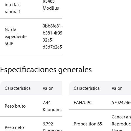
RS485
interfaz,
ModBus
ranura 1
0bb8fe81-
N.° de
b381-4f95-
expediente
92a5-
SCIP
d3d7e2e54c00
Especificaciones generales
Característica
Valor
Característica
Valor
7.44
EAN/UPC
57024246
Peso bruto
Kilogramo
Cancer a
6.792
Proposition 65
Reproduc
Peso neto
Kilogramo
Harm