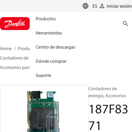
LANGUAGE
ES
Iniciar sesión
Productos
Herramientas
Centro de descargas
Home
Productos
Climate Solutions for heating
Contadores de energía
Dónde comprar
Accesorios para contadores de energía
187F8371
Soporte
Contadores de
energía, Accesorios
187F83
71