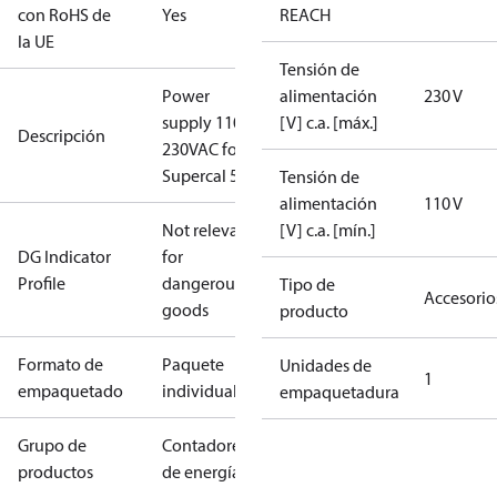
con RoHS de
Yes
REACH
la UE
Tensión de
Power
alimentación
230 V
supply 110-
[V] c.a. [máx.]
Descripción
230VAC for
Supercal 5
Tensión de
alimentación
110 V
Not relevant
[V] c.a. [mín.]
DG Indicator
for
Profile
dangerous
Tipo de
Accesorio
goods
producto
Formato de
Paquete
Unidades de
1
empaquetado
individual
empaquetadura
Grupo de
Contadores
productos
de energía