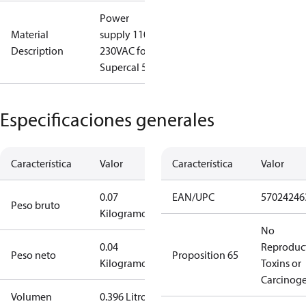
Power
Material
supply 110-
Description
230VAC for
Supercal 5
Especificaciones generales
Característica
Valor
Característica
Valor
0.07
EAN/UPC
57024246
Peso bruto
Kilogramo
No
0.04
Reproduc
Peso neto
Proposition 65
Kilogramo
Toxins or
Carcinog
Volumen
0.396 Litro