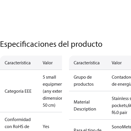
Especificaciones del producto
Característica
Valor
Característica
Valor
5 small
Grupo de
Contador
equipment
productos
de energí
Categoría EEE
(any external
dimension <
Stainless 
Material
50 cm)
pockets,
Description
f6.0 pair
Conformidad
con RoHS de
Yes
SonoMete
Para el tipo de