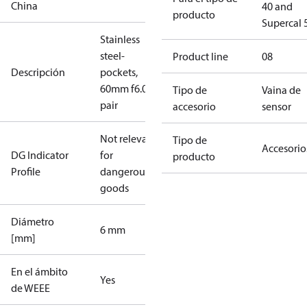
China
40 and
producto
Supercal 
Stainless
steel-
Product line
08
Descripción
pockets,
60mm f6.0
Tipo de
Vaina de
pair
accesorio
sensor
Not relevant
Tipo de
Accesorio
DG Indicator
for
producto
Profile
dangerous
goods
Diámetro
6 mm
[mm]
En el ámbito
Yes
de WEEE