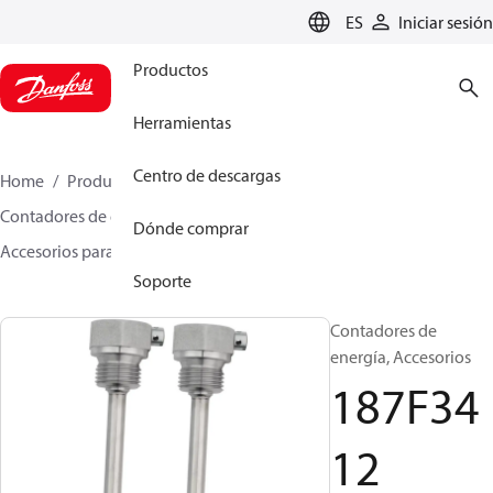
LANGUAGE
ES
Iniciar sesión
Productos
Herramientas
Centro de descargas
Home
Productos
Climate Solutions for heating
Contadores de energía
Dónde comprar
Accesorios para contadores de energía
187F3412
Soporte
Contadores de
energía, Accesorios
187F34
12