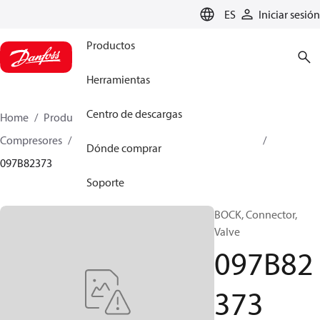
LANGUAGE
ES
Iniciar sesión
Productos
Herramientas
Centro de descargas
Home
Productos
Climate Solutions for heating
Compresores
Piezas de recambio y accesorios BOCK
Dónde comprar
097B82373
Soporte
BOCK, Connector,
Valve
097B82
373