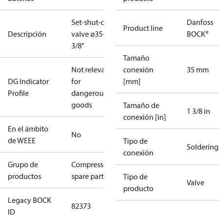
Set-shut-off
Danfoss
Product line
Descripción
valve ø35+1
BOCK®
3/8"
Tamaño
Not relevant
conexión
35 mm
DG Indicator
for
[mm]
Profile
dangerous
goods
Tamaño de
1 3/8 in
conexión [in]
En el ámbito
No
de WEEE
Tipo de
Solderin
conexión
Grupo de
Compressors
productos
spare parts
Tipo de
Valve
producto
Legacy BOCK
82373
ID