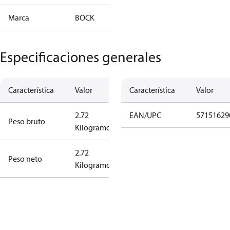
Marca
BOCK
Especificaciones generales
Característica
Valor
Característica
Valor
2.72
EAN/UPC
57151629
Peso bruto
Kilogramo
2.72
Peso neto
Kilogramo