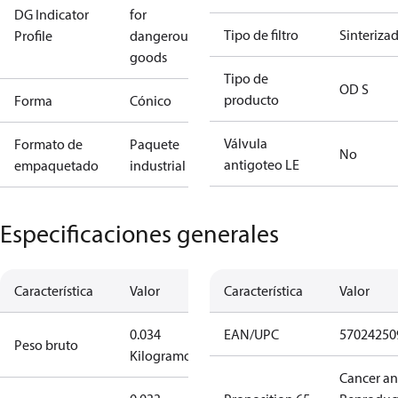
DG Indicator
for
Tipo de filtro
Sinteriza
Profile
dangerous
goods
Tipo de
OD S
producto
Forma
Cónico
Válvula
Formato de
Paquete
No
antigoteo LE
empaquetado
industrial
Especificaciones generales
Característica
Valor
Característica
Valor
0.034
EAN/UPC
57024250
Peso bruto
Kilogramo
Cancer a