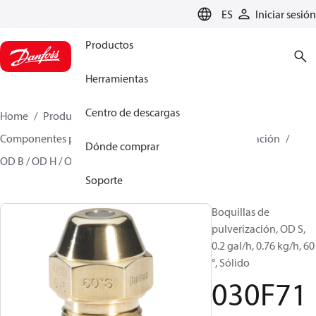
LANGUAGE
ES
Iniciar sesión
Productos
Herramientas
Centro de descargas
Home
Productos
Climate Solutions for heating
Componentes para quemador
Boquillas de pulverización
Dónde comprar
OD B / OD H / OD S
030F7109
Soporte
Boquillas de
pulverización, OD S,
0.2 gal/h, 0.76 kg/h, 60
°, Sólido
030F71