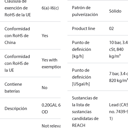
Cláusula de
Patrón de
exención de
6(a)-I
6(c)
Sólido
pulverización
RoHS de la UE
Product line
02
Conformidad
con RoHS de
Yes
China
Punto de
10 bar, 3.4
definición
cSt, 840
[kg/h]
kg/m³
Conformidad
Yes with
con RoHS de
exemptions
la UE
Punto de
7 bar, 3.4 
definición
820 kg/m
[USgal/h]
Contiene
No
baterías
Sustancias de
la lista de
Lead (CA
0.20GAL 60S
Descripción
sustancias
no. 7439-
OD
candidatas de
1)
REACH
Not relevant