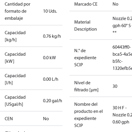
Cantidad por
Marcado CE
No
formato de
10 Uds.
embalaje
Nozzle 0.
Material
gph 60° S
Description
Capacidad
**
0.76 kg/h
[kg/h]
60443ff0-
N.° de
Capacidad
bca5-4a5
0.0 kW
expediente
[kW]
b5fc-
SCIP
1320efb5
Capacidad
0.00 L/h
[l/h]
Nivel de
30
filtrado [µm]
Capacidad
0.20 gal/h
[USgal/h]
Nombre del
30 H F -
producto en el
Nozzle 0.
expediente
CEN
No
0.60 gph
SCIP