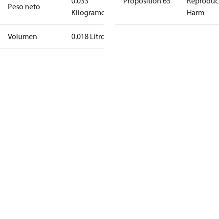
0.033
Proposition 65
Reproduc
Peso neto
Kilogramo
Harm
Volumen
0.018 Litro