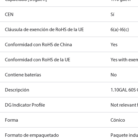
CEN
Sí
Cláusula de exención de RoHS de la UE
6(a)-I
6(c)
Conformidad con RoHS de China
Yes
Conformidad con RoHS de la UE
Yes with exe
Contiene baterías
No
Descripción
1.10GAL 60S 
DG Indicator Profile
Not relevant
Forma
Cónico
Formato de empaquetado
Paquete indus