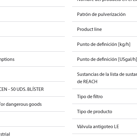
Patrón de pulverización
Product line
Punto de definición [kg/h]
mptions
Punto de definición [USgal/h
Sustancias de la lista de sust
de REACH
CEN - 50 UDS. BLÍSTER
Tipo de filtro
 for dangerous goods
Tipo de producto
Válvula antigoteo LE
trial