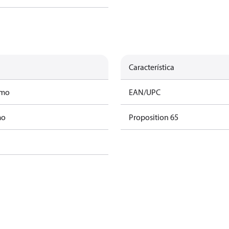
Característica
amo
EAN/UPC
mo
Proposition 65