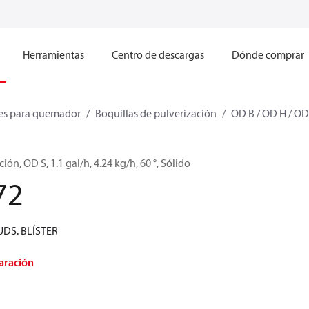
Herramientas
Centro de descargas
Dónde comprar
s para quemador
Boquillas de pulverización
OD B / OD H / OD
ión, OD S, 1.1 gal/h, 4.24 kg/h, 60 °, Sólido
72
UDS. BLÍSTER
aración