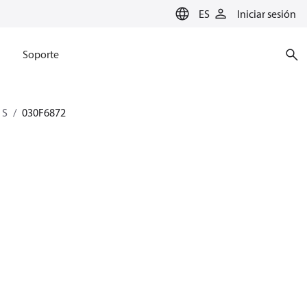
ES
Iniciar sesión
Soporte
 S
030F6872