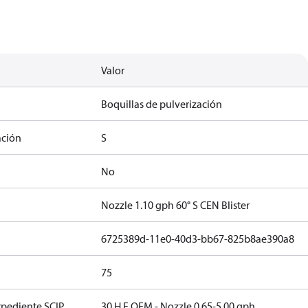
Valor
Boquillas de pulverización
ación
S
No
Nozzle 1.10 gph 60° S CEN Blister
6725389d-11e0-40d3-bb67-825b8ae390a8
75
xpediente SCIP
30 H F OEM - Nozzle 0.65-5.00 gph