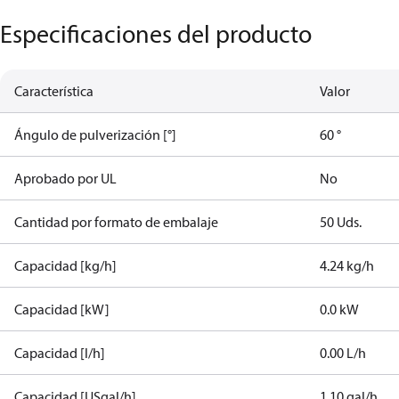
Especificaciones del producto
Característica
Valor
Ángulo de pulverización [°]
60 °
Aprobado por UL
No
Cantidad por formato de embalaje
50 Uds.
Capacidad [kg/h]
4.24 kg/h
Capacidad [kW]
0.0 kW
Capacidad [l/h]
0.00 L/h
Capacidad [USgal/h]
1.10 gal/h