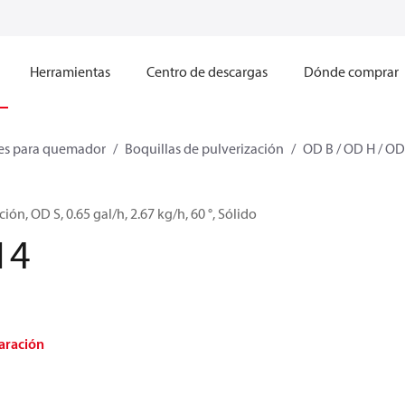
Herramientas
Centro de descargas
Dónde comprar
s para quemador
Boquillas de pulverización
OD B / OD H / OD
ión, OD S, 0.65 gal/h, 2.67 kg/h, 60 °, Sólido
14
aración