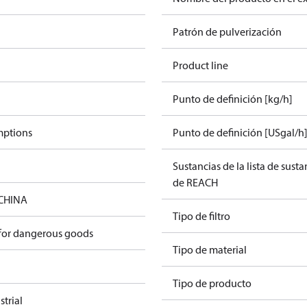
Patrón de pulverización
Product line
Punto de definición [kg/h]
mptions
Punto de definición [USgal/h
Sustancias de la lista de sust
de REACH
 CHINA
Tipo de filtro
 for dangerous goods
Tipo de material
Tipo de producto
trial