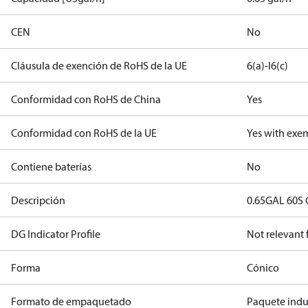
CEN
No
Cláusula de exención de RoHS de la UE
6(a)-I
6(c)
Conformidad con RoHS de China
Yes
Conformidad con RoHS de la UE
Yes with exe
Contiene baterías
No
Descripción
0.65GAL 60S
DG Indicator Profile
Not relevant
Forma
Cónico
Formato de empaquetado
Paquete indus