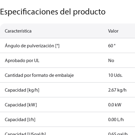
Especificaciones del producto
Característica
Valor
Ángulo de pulverización [°]
60 °
Aprobado por UL
No
Cantidad por formato de embalaje
10 Uds.
Capacidad [kg/h]
2.67 kg/h
Capacidad [kW]
0.0 kW
Capacidad [l/h]
0.00 L/h
Capacidad [USgal/h]
0.65 gal/h