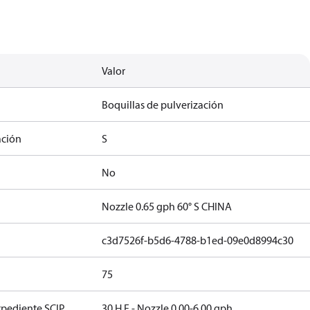
Valor
Boquillas de pulverización
ación
S
No
Nozzle 0.65 gph 60° S CHINA
c3d7526f-b5d6-4788-b1ed-09e0d8994c30
75
xpediente SCIP
30 H F - Nozzle 0.00-6.00 gph