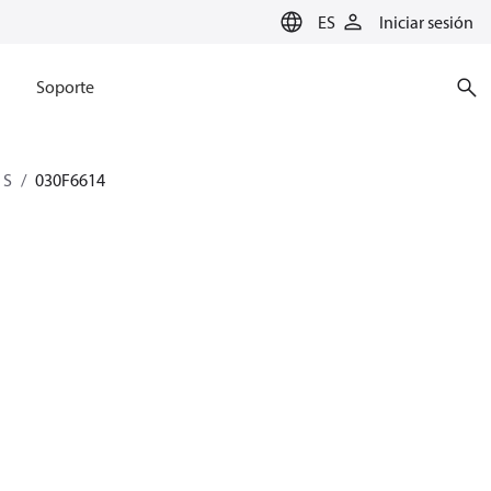
ES
Iniciar sesión
Soporte
 S
030F6614