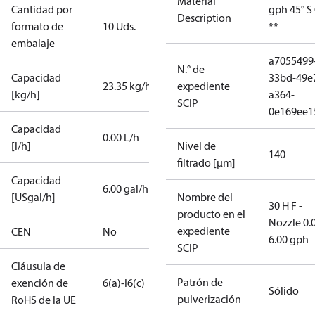
Material
Cantidad por
gph 45° S
Description
formato de
10 Uds.
**
embalaje
a7055499
N.° de
Capacidad
33bd-49e
23.35 kg/h
expediente
[kg/h]
a364-
SCIP
0e169ee1
Capacidad
0.00 L/h
[l/h]
Nivel de
140
filtrado [µm]
Capacidad
6.00 gal/h
[USgal/h]
Nombre del
30 H F -
producto en el
Nozzle 0.
expediente
CEN
No
6.00 gph
SCIP
Cláusula de
Patrón de
exención de
6(a)-I
6(c)
Sólido
pulverización
RoHS de la UE