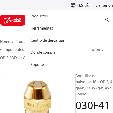
LANGUAGE
ES
Iniciar sesión
Productos
Herramientas
Centro de descargas
Home
Productos
Climate Solutions for heating
Componentes para quemador
Boquillas de pulverización
Dónde comprar
OD B / OD H / OD S
030F4152
Soporte
Boquillas de
pulverización, OD S, 6
gal/h, 23.35 kg/h, 45 °,
Sólido
030F41