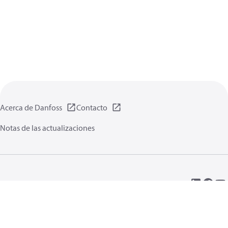
Acerca de Danfoss
Contacto
Notas de las actualizaciones
Política de privacidad de datos
Terminos uso
Información general
Cookies