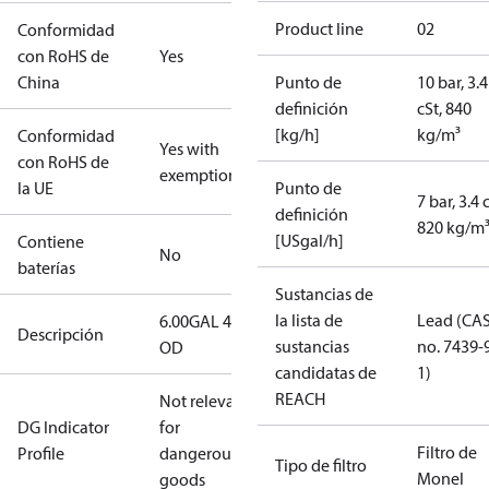
Product line
02
Conformidad
con RoHS de
Yes
China
Punto de
10 bar, 3.4
definición
cSt, 840
[kg/h]
kg/m³
Conformidad
Yes with
con RoHS de
exemptions
la UE
Punto de
7 bar, 3.4 
definición
820 kg/m
[USgal/h]
Contiene
No
baterías
Sustancias de
la lista de
Lead (CA
6.00GAL 45S
Descripción
sustancias
no. 7439-
OD
candidatas de
1)
REACH
Not relevant
DG Indicator
for
Filtro de
Profile
dangerous
Tipo de filtro
Monel
goods