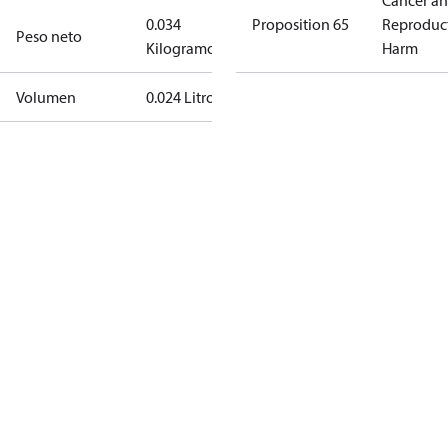
Cancer a
0.034
Proposition 65
Reproduc
Peso neto
Kilogramo
Harm
Volumen
0.024 Litro