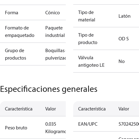
Tipo de
Forma
Cónico
Latón
material
Formato de
Paquete
Tipo de
empaquetado
industrial
OD S
producto
Grupo de
Boquillas de
Válvula
productos
pulverización
No
antigoteo LE
Especificaciones generales
Característica
Valor
Característica
Valor
0.035
EAN/UPC
57024250
Peso bruto
Kilogramo