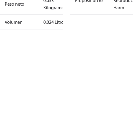
0.033
Proposition 65
Reproduc
Peso neto
Kilogramo
Harm
Volumen
0.024 Litro