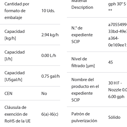
Material
Cantidad por
gph 30° S
Description
formato de
10 Uds.
**
embalaje
a7055499
N.° de
Capacidad
33bd-49e
2.94 kg/h
expediente
[kg/h]
a364-
SCIP
0e169ee1
Capacidad
0.00 L/h
[l/h]
Nivel de
45
filtrado [µm]
Capacidad
0.75 gal/h
[USgal/h]
Nombre del
30 H F -
producto en el
Nozzle 0.
expediente
CEN
No
6.00 gph
SCIP
Cláusula de
Patrón de
exención de
6(a)-I
6(c)
Sólido
pulverización
RoHS de la UE