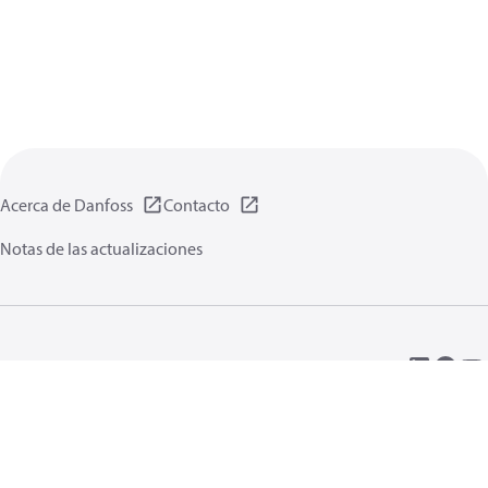
Acerca de Danfoss
Contacto
Notas de las actualizaciones
Política de privacidad de datos
Terminos uso
Información general
Cookies