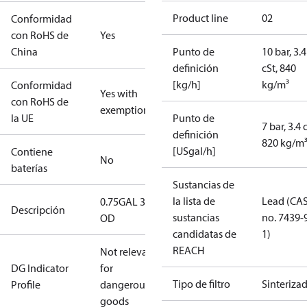
Product line
02
Conformidad
con RoHS de
Yes
China
Punto de
10 bar, 3.4
definición
cSt, 840
[kg/h]
kg/m³
Conformidad
Yes with
con RoHS de
exemptions
la UE
Punto de
7 bar, 3.4 
definición
820 kg/m
[USgal/h]
Contiene
No
baterías
Sustancias de
la lista de
Lead (CA
0.75GAL 30S
Descripción
sustancias
no. 7439-
OD
candidatas de
1)
REACH
Not relevant
DG Indicator
for
Tipo de filtro
Sinteriza
Profile
dangerous
goods