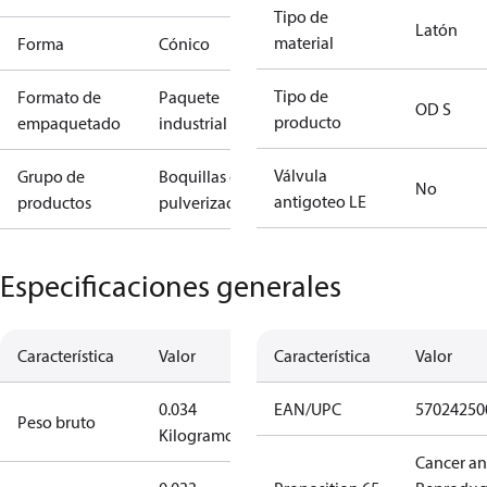
Tipo de
Latón
material
Forma
Cónico
Tipo de
Formato de
Paquete
OD S
producto
empaquetado
industrial
Válvula
Grupo de
Boquillas de
No
antigoteo LE
productos
pulverización
Especificaciones generales
Característica
Valor
Característica
Valor
0.034
EAN/UPC
57024250
Peso bruto
Kilogramo
Cancer a