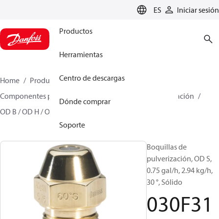
LANGUAGE
ES
Iniciar sesión
Productos
Herramientas
Centro de descargas
Home
Productos
Climate Solutions for heating
Componentes para quemador
Boquillas de pulverización
Dónde comprar
OD B / OD H / OD S
030F3116
Soporte
Boquillas de
pulverización, OD S,
0.75 gal/h, 2.94 kg/h,
30 °, Sólido
030F31