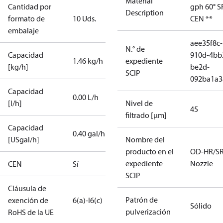
Material
Cantidad por
gph 60° S
Description
formato de
10 Uds.
CEN **
embalaje
aee35f8c-
N.° de
Capacidad
910d-4bb
1.46 kg/h
expediente
[kg/h]
be2d-
SCIP
092ba1a3
Capacidad
0.00 L/h
[l/h]
Nivel de
45
filtrado [µm]
Capacidad
0.40 gal/h
[USgal/h]
Nombre del
producto en el
OD-HR/S
expediente
Nozzle
CEN
Sí
SCIP
Cláusula de
Patrón de
exención de
6(a)-I
6(c)
Sólido
pulverización
RoHS de la UE