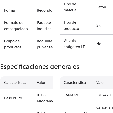
Tipo de
Latón
material
Forma
Redondo
Tipo de
Formato de
Paquete
SR
producto
empaquetado
industrial
Válvula
Grupo de
Boquillas de
No
antigoteo LE
productos
pulverización
Especificaciones generales
Característica
Valor
Característica
Valor
0.035
EAN/UPC
57024250
Peso bruto
Kilogramo
Cancer a