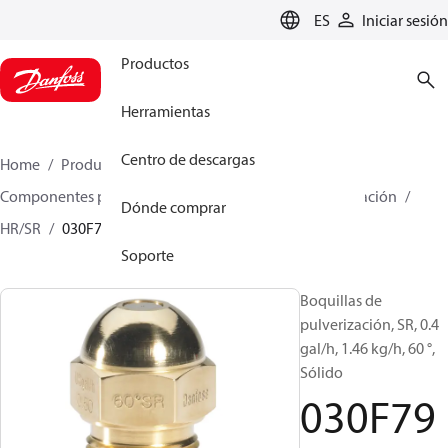
LANGUAGE
ES
Iniciar sesión
Productos
Herramientas
Centro de descargas
Home
Productos
Climate Solutions for heating
Componentes para quemador
Boquillas de pulverización
Dónde comprar
HR/SR
030F7904
Soporte
Boquillas de
pulverización, SR, 0.4
gal/h, 1.46 kg/h, 60 °,
Sólido
030F79