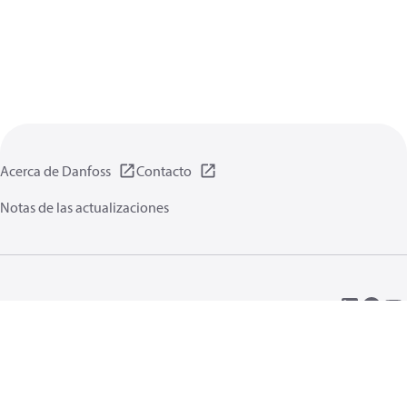
Acerca de Danfoss
Contacto
Notas de las actualizaciones
Política de privacidad de datos
Terminos uso
Información general
Cookies