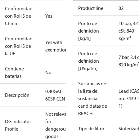
Product line
02
Conformidad
con RoHS de
Yes
China
Punto de
10 bar, 3.4
definición
cSt, 840
[kg/h]
kg/m³
Conformidad
Yes with
con RoHS de
exemptions
la UE
Punto de
7 bar, 3.4 
definición
820 kg/m
[USgal/h]
Contiene
No
baterías
Sustancias de
la lista de
Lead (CA
0.40GAL
Descripción
sustancias
no. 7439-
60SR CEN
candidatas de
1)
REACH
Not relevant
DG Indicator
for
Tipo de filtro
Sinteriza
Profile
dangerous
goods