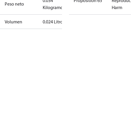
0.034
Proposition 65
Reproduc
Peso neto
Kilogramo
Harm
Volumen
0.024 Litro