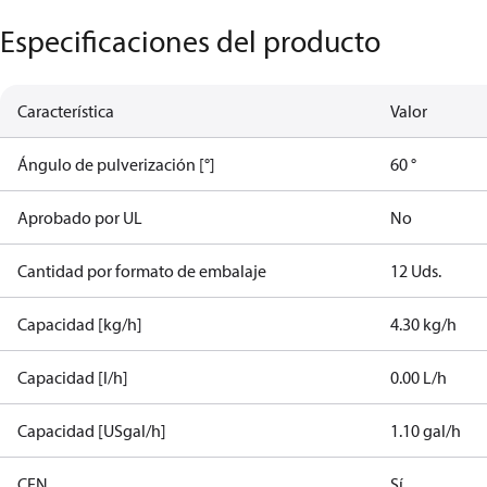
Especificaciones del producto
Característica
Valor
Ángulo de pulverización [°]
60 °
Aprobado por UL
No
Cantidad por formato de embalaje
12 Uds.
Capacidad [kg/h]
4.30 kg/h
Capacidad [l/h]
0.00 L/h
Capacidad [USgal/h]
1.10 gal/h
CEN
Sí