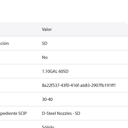
Valor
ación
SD
No
1.10GAL 60SD
8a22f537-43f0-416f-ab83-2907fb191ff1
30-40
xpediente SCIP
D-Steel Nozzles - SD
Sólido