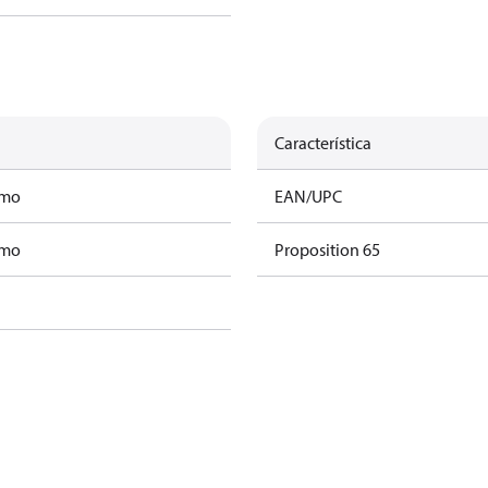
Característica
amo
EAN/UPC
amo
Proposition 65