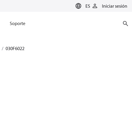
ES
Iniciar sesión
Soporte
030F6022