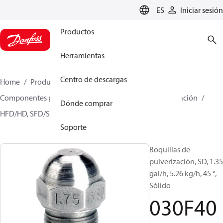
LANGUAGE
ES
Iniciar sesión
Productos
Herramientas
Centro de descargas
Home
Productos
Climate Solutions for heating
Componentes para quemador
Boquillas de pulverización
Dónde comprar
HFD/HD, SFD/SD
030F4026
Soporte
Boquillas de
pulverización, SD, 1.35
gal/h, 5.26 kg/h, 45 °,
Sólido
030F40