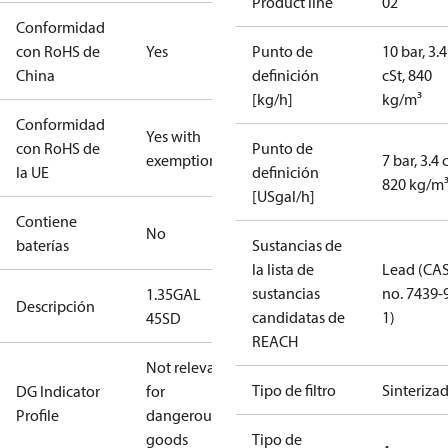
Product line
02
Conformidad
con RoHS de
Yes
Punto de
10 bar, 3.4
China
definición
cSt, 840
[kg/h]
kg/m³
Conformidad
Yes with
con RoHS de
Punto de
exemptions
7 bar, 3.4 
la UE
definición
820 kg/m
[USgal/h]
Contiene
No
baterías
Sustancias de
la lista de
Lead (CA
sustancias
no. 7439-
1.35GAL
Descripción
candidatas de
1)
45SD
REACH
Not relevant
Tipo de filtro
Sinteriza
DG Indicator
for
Profile
dangerous
goods
Tipo de