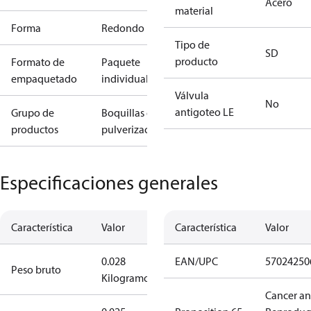
Acero
material
Forma
Redondo
Tipo de
SD
producto
Formato de
Paquete
empaquetado
individual
Válvula
No
antigoteo LE
Grupo de
Boquillas de
productos
pulverización
Especificaciones generales
Característica
Valor
Característica
Valor
0.028
EAN/UPC
57024250
Peso bruto
Kilogramo
Cancer a