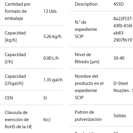
Cantidad por
Description
45SD
formato de
12 Uds.
embalaje
8a22f537-
N.° de
43f0-416f
expediente
Capacidad
ab83-
5.26 kg/h
SCIP
[kg/h]
2907fb191
Capacidad
Nivel de
0.00 L/h
30-40
[l/h]
filtrado [µm]
Capacidad
Nombre del
1.35 gal/h
[USgal/h]
producto en el
D-Steel
expediente
Nozzles -
SCIP
CEN
Sí
Patrón de
Cláusula de
Sólido
pulverización
exención de
6(c)
RoHS de la UE