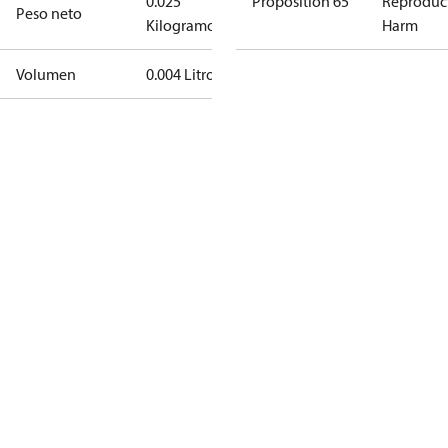
0.025
Proposition 65
Reproduc
Peso neto
Kilogramo
Harm
Volumen
0.004 Litro