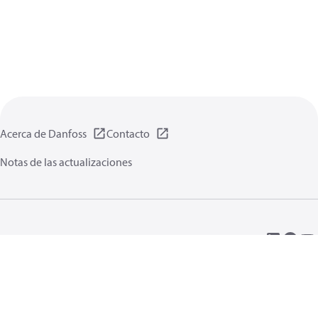
Acerca de Danfoss
Contacto
Notas de las actualizaciones
Política de privacidad de datos
Terminos uso
Información general
Cookies