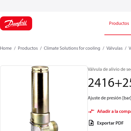
Productos
Home
Productos
Climate Solutions for cooling
Válvulas
V
Válvula de alivio de se
2416+2
Ajuste de presión [bar]
Añadir a la comp
Exportar PDF