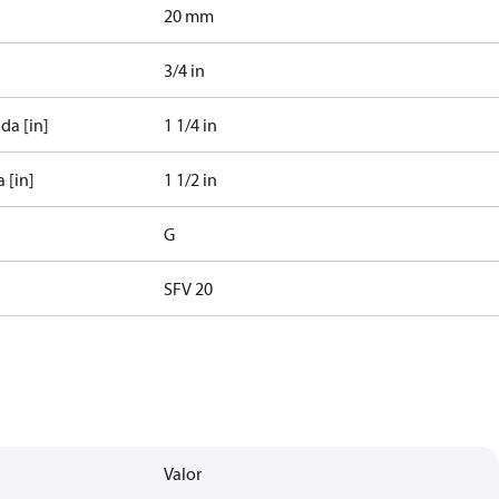
20 mm
3/4 in
da [in]
1 1/4 in
 [in]
1 1/2 in
G
SFV 20
Valor