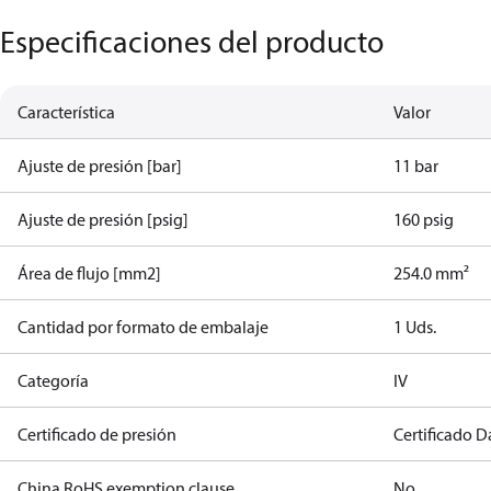
Especificaciones del producto
Característica
Valor
Ajuste de presión [bar]
11 bar
Ajuste de presión [psig]
160 psig
Área de flujo [mm2]
254.0 mm²
Cantidad por formato de embalaje
1 Uds.
Categoría
IV
Certificado de presión
Certificado D
China RoHS exemption clause
No