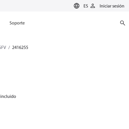
ES
Iniciar sesión
Soporte
SFV
2416255
 incluido