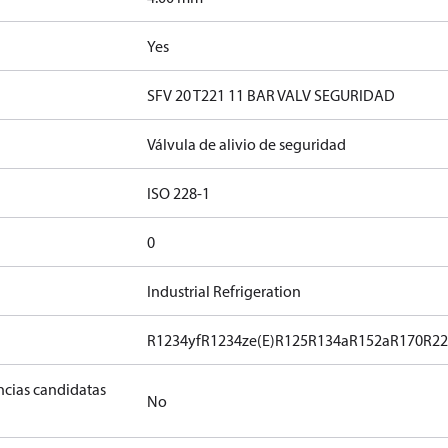
Yes
SFV 20 T221 11 BAR VALV SEGURIDAD
Válvula de alivio de seguridad
ISO 228-1
0
Industrial Refrigeration
R1234yf
R1234ze(E)
R125
R134a
R152a
R170
R2
ancias candidatas
No