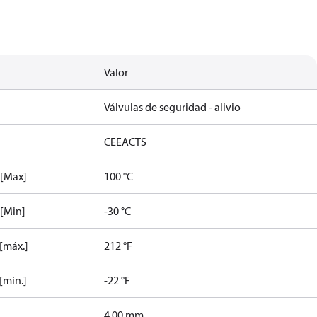
Valor
Válvulas de seguridad - alivio
CE
EAC
TS
 [Max]
100 °C
 [Min]
-30 °C
 [máx.]
212 °F
[mín.]
-22 °F
4.00 mm