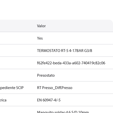
Valor
Yes
TERMOSTATO RT-5 4-17BAR G3/8
f62fe422-beda-433a-a602-740419c82c06
Presostato
xpediente SCIP
RT Presso_Diff.Presso
rica
EN 60947-4/-5
n
Manguito soldar d 6,5/D 10mm