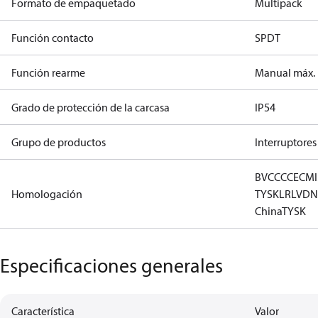
Formato de empaquetado
Multipack
Función contacto
SPDT
Función rearme
Manual máx.
Grado de protección de la carcasa
IP54
Grupo de productos
Interruptores
BV
CCC
CE
CM
Homologación
TYSK
LR
LVD
N
China
TYSK
Especificaciones generales
Característica
Valor