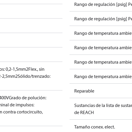
Rango de regulación [psig] P
Rango de regulación [psig] Pe
Rango de temperatura ambien
Rango de temperatura ambien
Rango de temperatura ambient
llos: 0,2-1,5mm2
Flex., sin
,2-2,5mm2
Sólido/trenzado:
Rango de temperatura ambient
Reparable
 400V
Grado de polución:
inal de impulsos:
Sustancias de la lista de sust
n contra cortocircuito,
de REACH
Tamaño conex. elect.