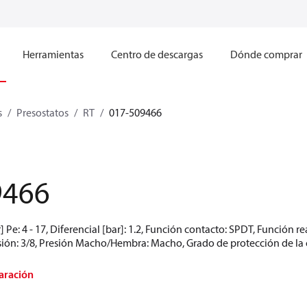
Herramientas
Centro de descargas
Dónde comprar
s
Presostatos
RT
017-509466
9466
 Pe: 4 - 17, Diferencial [bar]: 1.2, Función contacto: SPDT, Función r
ón: 3/8, Presión Macho/Hembra: Macho, Grado de protección de la car
aración