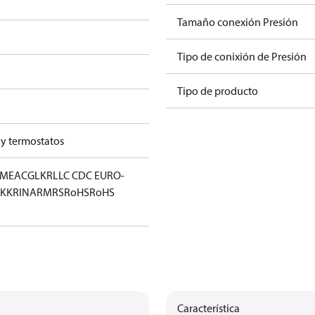
Tamaño conexión Presión
Tipo de conixión de Presión
Tipo de producto
 y termostatos
IM
EAC
GL
KR
LLC CDC EURO-
KK
RINA
RMRS
RoHS
RoHS
Característica