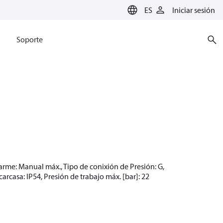
ES
Iniciar sesión
Soporte
earme: Manual máx., Tipo de conixión de Presión: G,
casa: IP54, Presión de trabajo máx. [bar]: 22