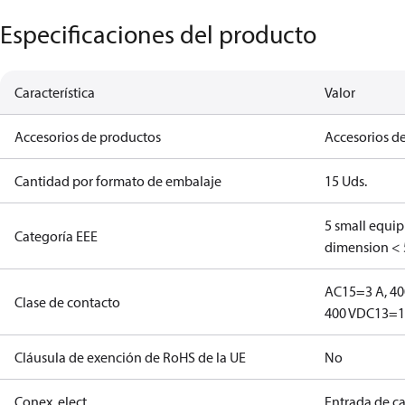
Especificaciones del producto
Característica
Valor
Accesorios de productos
Accesorios de
Cantidad por formato de embalaje
15 Uds.
5 small equi
Categoría EEE
dimension < 
AC15=3 A, 40
Clase de contacto
400 V
DC13=12
Cláusula de exención de RoHS de la UE
No
Conex. elect.
Entrada de c