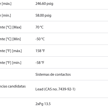
e [máx.]
246.60 psig
 [mín.]
58.00 psig
te [°C] [Max]
70 °C
te [°C] [Min]
-50 °C
e [°F] [máx.]
158 °F
e [°F] [mín.]
-58 °F
Sistemas de contactos
ancias candidatas
Lead (CAS no. 7439-92-1)
2xPg 13.5