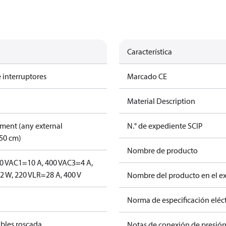
Característica
 interruptores
Marcado CE
Material Description
pment (any external
N.° de expediente SCIP
50 cm)
Nombre de producto
0 V
AC1=10 A, 400 V
AC3=4 A,
 W, 220 V
LR=28 A, 400 V
Nombre del producto en el e
Norma de especificación eléct
ables roscada
Notas de conexión de presió