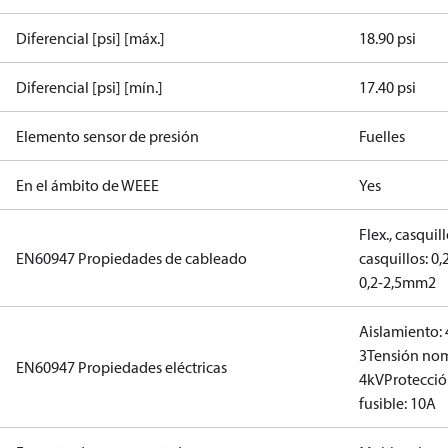
Diferencial [psi] [máx.]
18.90 psi
Diferencial [psi] [mín.]
17.40 psi
Elemento sensor de presión
Fuelles
En el ámbito de WEEE
Yes
Flex., casqui
EN60947 Propiedades de cableado
casquillos: 0
0,2-2,5mm2
Aislamiento:
3
Tensión nom
EN60947 Propiedades eléctricas
4kV
Protecció
fusible: 10A