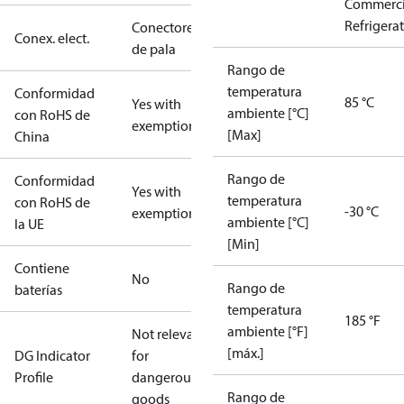
Commerci
Refrigera
Conectores
Conex. elect.
de pala
Rango de
temperatura
Conformidad
85 °C
Yes with
ambiente [°C]
con RoHS de
exemptions
[Max]
China
Rango de
Conformidad
Yes with
temperatura
con RoHS de
-30 °C
exemptions
ambiente [°C]
la UE
[Min]
Contiene
No
Rango de
baterías
temperatura
185 °F
ambiente [°F]
Not relevant
[máx.]
DG Indicator
for
Profile
dangerous
Rango de
goods