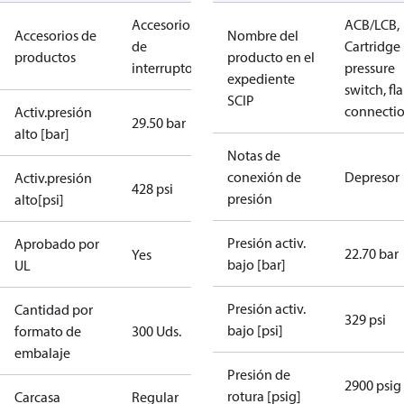
Accesorios
ACB/LCB,
Accesorios de
Nombre del
de
Cartridge
productos
producto en el
interruptores
pressure
expediente
switch, fla
SCIP
connecti
Activ.presión
29.50 bar
alto [bar]
Notas de
conexión de
Depresor
Activ.presión
428 psi
presión
alto[psi]
Presión activ.
Aprobado por
22.70 bar
Yes
bajo [bar]
UL
Presión activ.
Cantidad por
329 psi
bajo [psi]
formato de
300 Uds.
embalaje
Presión de
2900 psig
rotura [psig]
Carcasa
Regular