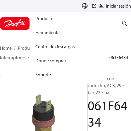
LANGUAGE
ES
Iniciar sesión
Productos
Herramientas
Centro de descargas
Home
Productos
Climate Solutions for cooling
Interruptores
Presostatos de cartucho
ACB / CCB
061F6434
Dónde comprar
Soporte
Presostato de
cartucho, ACB, 29.5
bar, 22.7 bar
061F64
34