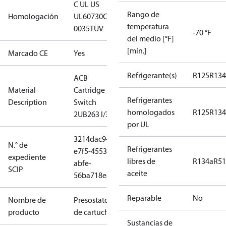
C UL US
Rango de
Homologación
UL60730
CE
temperatura
0035
TÜV
-70 °F
del medio [°F]
[mín.]
Marcado CE
Yes
Refrigerante(s)
R125
R134
ACB
Material
Cartridge
Refrigerantes
Description
Switch
homologados
R125
R134
2UB263 I/300
por UL
3214dac9-
N.° de
Refrigerantes
e7f5-4553-
expediente
libres de
R134a
R5
abfe-
SCIP
aceite
56ba718eab3c
Reparable
No
Nombre de
Presostato
producto
de cartucho
Sustancias de