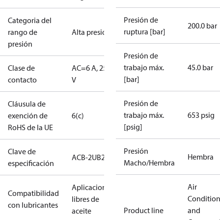
Presión de
Categoria del
200.0 bar
ruptura [bar]
rango de
Alta presión
presión
Presión de
trabajo máx.
45.0 bar
Clase de
AC=6 A, 250
[bar]
contacto
V
Presión de
Cláusula de
trabajo máx.
653 psig
exención de
6(c)
[psig]
RoHS de la UE
Presión
Clave de
Hembra
ACB-2UB263
Macho/Hembra
especificación
Air
Aplicaciones
Compatibilidad
Conditio
libres de
con lubricantes
Product line
and
aceite