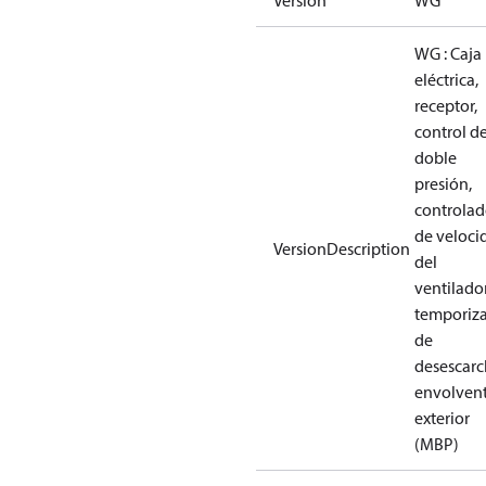
Versión
WG
WG : Caja
eléctrica,
receptor,
control d
doble
presión,
controlad
de veloci
VersionDescription
del
ventilador
temporiz
de
desescarc
envolven
exterior
(MBP)