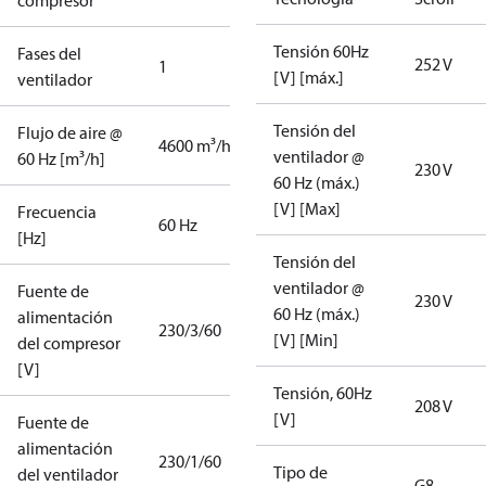
compresor
Tensión 60Hz
Fases del
252 V
1
[V] [máx.]
ventilador
Tensión del
Flujo de aire @
4600 m³/h
ventilador @
60 Hz [m³/h]
230 V
60 Hz (máx.)
[V] [Max]
Frecuencia
60 Hz
[Hz]
Tensión del
ventilador @
Fuente de
230 V
60 Hz (máx.)
alimentación
230/3/60
[V] [Min]
del compresor
[V]
Tensión, 60Hz
208 V
[V]
Fuente de
alimentación
230/1/60
Tipo de
del ventilador
G8