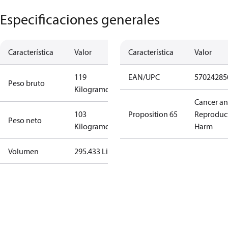
Especificaciones generales
Característica
Valor
Característica
Valor
119
EAN/UPC
57024285
Peso bruto
Kilogramo
Cancer a
103
Proposition 65
Reproduc
Peso neto
Kilogramo
Harm
Volumen
295.433 Litro