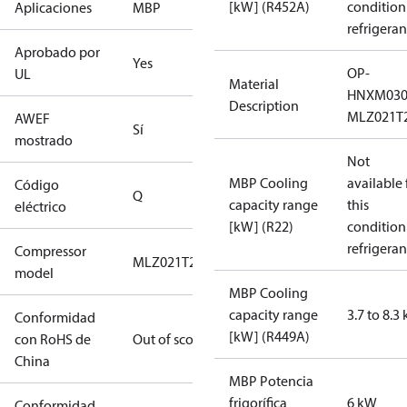
[kW] (R452A)
condition
Aplicaciones
MBP
refrigeran
Aprobado por
Yes
OP-
UL
Material
HNXM03
Description
MLZ021T
AWEF
Sí
mostrado
Not
MBP Cooling
available 
Código
Q
capacity range
this
eléctrico
[kW] (R22)
condition
refrigeran
Compressor
MLZ021T2
model
MBP Cooling
capacity range
3.7 to 8.3
Conformidad
[kW] (R449A)
con RoHS de
Out of scope
China
MBP Potencia
frigorífica
6 kW
Conformidad