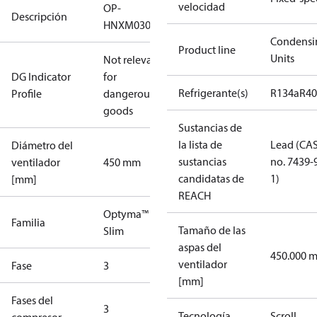
velocidad
OP-
Descripción
HNXM0300UWG000Q
Condensi
Product line
Units
Not relevant
DG Indicator
for
Refrigerante(s)
R134a
R4
Profile
dangerous
goods
Sustancias de
la lista de
Lead (CA
Diámetro del
sustancias
no. 7439-
ventilador
450 mm
candidatas de
1)
[mm]
REACH
Optyma™
Familia
Tamaño de las
Slim
aspas del
450.000 
ventilador
Fase
3
[mm]
Fases del
3
Tecnología
Scroll