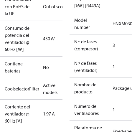
[kW] (R449A)
con RoHS de
Out of scope
la UE
Model
HNXM03
number
Consumo de
potencia del
450 W
N.º de fases
ventilador @
3
(compresor)
60 Hz [W]
N.º de fases
Contiene
1
No
(ventilador)
baterías
Nombre de
Active
Package u
CoolselectorFilter
producto
models
Número de
Corriente del
1
ventiladores
ventilador @
1.97 A
60 Hz [A]
Plataforma de
Fixed-sp