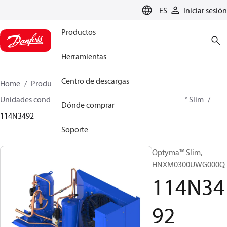
LANGUAGE
ES
Iniciar sesión
Productos
Herramientas
Centro de descargas
Home
Productos
Climate Solutions for cooling
Unidades condensadoras
Optyma™ Slim
Optyma™ Slim
Dónde comprar
114N3492
Soporte
Optyma™ Slim,
HNXM0300UWG000Q
114N34
92