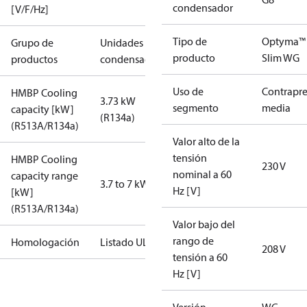
condensador
[V/F/Hz]
Tipo de
Optyma™
Grupo de
Unidades
producto
Slim WG
productos
condensadoras
Uso de
Contrapre
HMBP Cooling
3.73 kW
segmento
media
capacity [kW]
(R134a)
(R513A/R134a)
Valor alto de la
tensión
HMBP Cooling
230 V
nominal a 60
capacity range
3.7 to 7 kW
Hz [V]
[kW]
(R513A/R134a)
Valor bajo del
rango de
Homologación
Listado UL
208 V
tensión a 60
Hz [V]