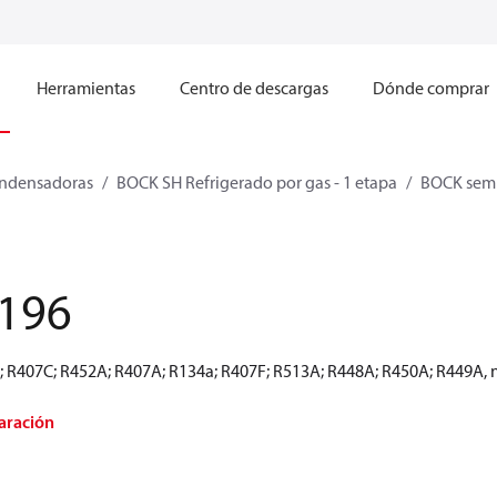
Herramientas
Centro de descargas
Dónde comprar
ndensadoras
BOCK SH Refrigerado por gas - 1 etapa
BOCK semi
196
A; R407C; R452A; R407A; R134a; R407F; R513A; R448A; R450A; R449A, n
aración