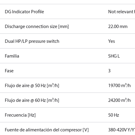
DG Indicator Profile
Not relevant
Discharge connection size [mm]
22.00 mm
Dual HP/LP pressure switch
Yes
Familia
SHG L
Fase
3
Flujo de aire @ 50 Hz [m³/h]
19700 m³/h
Flujo de aire @ 60 Hz [m³/h]
24200 m³/h
Frecuencia [Hz]
50 Hz
Fuente de alimentación del compresor [V]
380-420V Y/Y