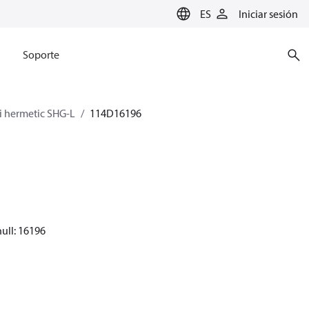
ES
Iniciar sesión
Soporte
 hermetic SHG-L
114D16196
ull: 16196