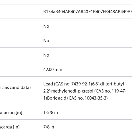
R134a
R404A
R407A
R407C
R407F
R448A
R449A
No
No
No
]
42.00 mm
Lead (CAS no. 7439-92-1)
6,6'-di-tert-butyl-
ancias candidatas
2,2'-methylenedi-p-cresol (CAS no. 119-47-
1)
Boric acid (CAS no. 10043-35-3)
iración [in]
1-5/8 in
carga [in]
7/8 in