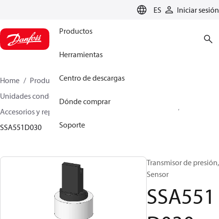
LANGUAGE
ES
Iniciar sesión
Productos
Herramientas
Centro de descargas
Home
Productos
Climate Solutions for cooling
Unidades condensadoras
Dónde comprar
Accesorios y repuestos para unidades condensadoras
Soporte
SSA551D030
Transmisor de presión,
Sensor
SSA551