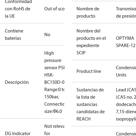
Conformidad
con RoHS de
Out of scope
Nombre de
Transmiso
la UE
producto
de presió
Contiene
Nombre del
No
baterías
producto en el
OPTYMA
expediente
SPARE-12
SCIP
High
pressure
sensor PSH,
Condensi
Product line
HSK-
Units
Descripción
BC150D-016,
Range:0 to
Sustancias de
Lead (CAS
150bar,
la lista de
(CAS no. 
Connection
sustancias
dodecachl
size:Φ6.0
candidatas de
7,15-dien
REACH
isopropyl
Not relevant
DG Indicator
for
Condensi