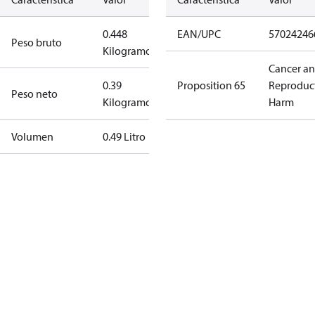
0.448
EAN/UPC
57024246
Peso bruto
Kilogramo
Cancer a
0.39
Proposition 65
Reproduc
Peso neto
Kilogramo
Harm
Volumen
0.49 Litro