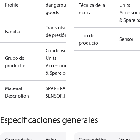
Profile
dangerous
Técnica de la
Units
goods
marca
Accessori
& Spare p
Transmisor
Familia
de presión
Tipo de
Sensor
producto
Condensing
Grupo de
Units
productos
Accessories
& Spare parts
Material
SPARE PART,
Description
SENSOR,HP
Especificaciones generales
Característica
Valor
Característica
Valor