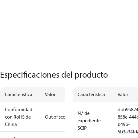
Especificaciones del producto
Característica
Valor
Característica
Valor
Conformidad
dbb95824
N.° de
con RoHS de
Out of scope
858e-444
expediente
China
b49b-
SCIP
5b3a34fd