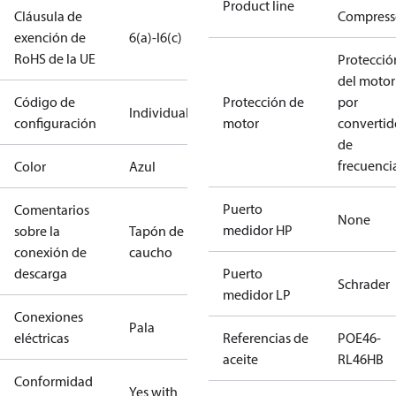
Product line
Cláusula de
Compress
exención de
6(a)-I
6(c)
RoHS de la UE
Protecció
del motor
Código de
Protección de
por
Individual
configuración
motor
convertid
de
frecuenci
Color
Azul
Puerto
Comentarios
None
medidor HP
sobre la
Tapón de
conexión de
caucho
descarga
Puerto
Schrader
medidor LP
Conexiones
Pala
eléctricas
Referencias de
POE46-
aceite
RL46HB
Conformidad
Yes with