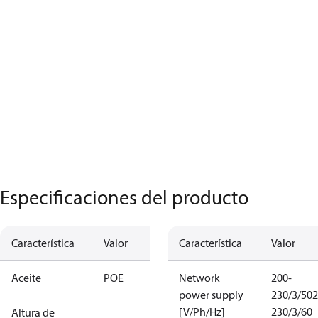
Especificaciones del producto
Característica
Valor
Característica
Valor
Aceite
POE
Network
200-
power supply
230/3/50
2
[V/Ph/Hz]
230/3/60
Altura de