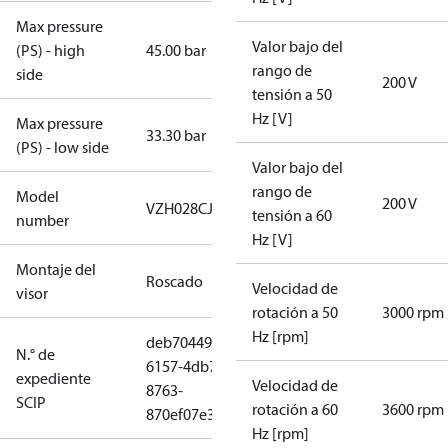
Max pressure
Valor bajo del
(PS) - high
45.00 bar
rango de
side
200 V
tensión a 50
Hz [V]
Max pressure
33.30 bar
(PS) - low side
Valor bajo del
rango de
Model
200 V
VZH028CJAMB
tensión a 60
number
Hz [V]
Montaje del
Roscado
Velocidad de
visor
rotación a 50
3000 rpm
Hz [rpm]
deb70449-
N.° de
6157-4db7-
expediente
Velocidad de
8763-
SCIP
rotación a 60
3600 rpm
870ef07e3ff5
Hz [rpm]