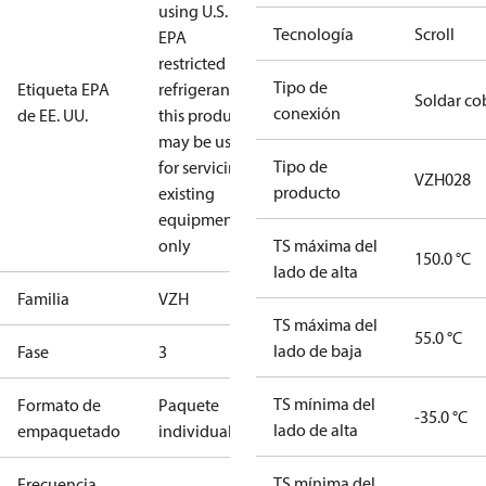
using U.S.
Tecnología
Scroll
EPA
restricted
Tipo de
Etiqueta EPA
refrigerants,
Soldar co
conexión
de EE. UU.
this product
may be used
Tipo de
for servicing
VZH028
producto
existing
equipment
only
TS máxima del
150.0 °C
lado de alta
Familia
VZH
TS máxima del
55.0 °C
lado de baja
Fase
3
TS mínima del
Formato de
Paquete
-35.0 °C
lado de alta
empaquetado
individual
TS mínima del
Frecuencia