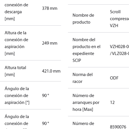
conexión de
378 mm
descarga
Scroll
Nombre de
[mm]
compress
producto
VZH
Altura de la
conexión de
Nombre del
249 mm
aspiración
producto en el
VZH028-0
[mm]
expediente
/ VLZ028-
SCIP
Altura total
421.0 mm
[mm]
Norma del
ODF
racor
Ángulo de la
conexión de
90 °
Número de
aspiración [°]
arranques por
12
hora [Max]
Ángulo de la
conexión de
90 °
Número de
8590076