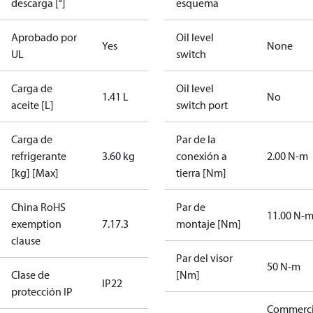
descarga [°]
esquema
Aprobado por
Oil level
Yes
None
UL
switch
Carga de
Oil level
1.41 L
No
aceite [L]
switch port
Carga de
Par de la
refrigerante
3.60 kg
conexión a
2.00 N-m
[kg] [Max]
tierra [Nm]
China RoHS
Par de
11.00 N-
exemption
7.1
7.3
montaje [Nm]
clause
Par del visor
50 N-m
Clase de
[Nm]
IP22
protección IP
Commerci