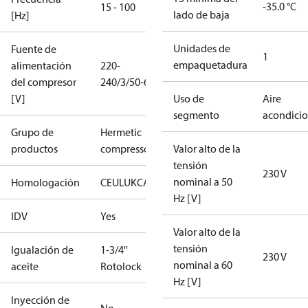
-35.0 °C
15 - 100
lado de baja
[Hz]
Unidades de
Fuente de
1
empaquetadura
alimentación
220-
del compresor
240/3/50-60
[V]
Uso de
Aire
segmento
acondici
Grupo de
Hermetic
productos
compressors
Valor alto de la
tensión
230 V
nominal a 50
Homologación
CE
UL
UKCA
Hz [V]
IDV
Yes
Valor alto de la
tensión
Igualación de
1-3/4''
230 V
nominal a 60
aceite
Rotolock
Hz [V]
Inyección de