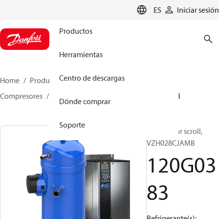
LANGUAGE
ES
Iniciar sesión
Productos
Herramientas
Centro de descargas
Home
Productos
Climate Solutions for cooling
Compresores
Compresores scroll
VZH
120G0383
Dónde comprar
Soporte
Compresor scroll,
VZH028CJAMB
120G03
83
Refrigerante(s):