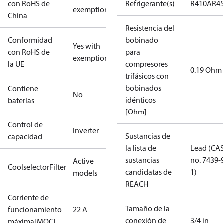
con RoHS de
Refrigerante(s)
R410A
R4
exemptions
China
Resistencia del
Conformidad
bobinado
Yes with
con RoHS de
para
exemptions
la UE
compresores
0.19 Ohm
trifásicos con
bobinados
Contiene
No
idénticos
baterías
[Ohm]
Control de
Inverter
Sustancias de
capacidad
la lista de
Lead (CA
sustancias
no. 7439-
Active
CoolselectorFilter
candidatas de
1)
models
REACH
Corriente de
Tamaño de la
funcionamiento
22 A
conexión de
3/4 in
máxima[MOC]