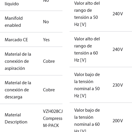
No
Valor alto del
líquido
rango de
240 V
tensión a 50
Manifold
No
Hz [V]
enabled
Valor alto del
Marcado CE
Yes
rango de
240 V
tensión a 60
Material de la
Hz [V]
conexión de
Cobre
aspiración
Valor bajo de
la tensión
Material de la
230 V
nominal a 50
conexión de
Cobre
Hz [V]
descarga
Valor bajo de
VZH028CJAMB
Material
la tensión
Compressor,
200 V
Description
nominal a 60
M-PACK
Hz [V]