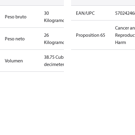
30
EAN/UPC
57024246
Peso bruto
Kilogramo
Cancer a
26
Proposition 65
Reproduc
Peso neto
Kilogramo
Harm
38.75 Cubic
Volumen
decimeter