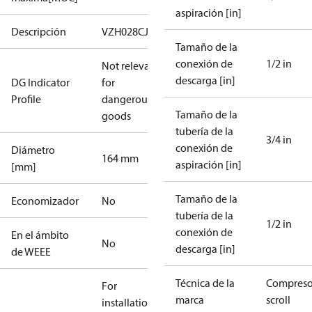
aspiración [in]
Descripción
VZH028CJM
Tamaño de la
conexión de
1/2 in
Not relevant
descarga [in]
DG Indicator
for
Profile
dangerous
Tamaño de la
goods
tubería de la
3/4 in
conexión de
Diámetro
164 mm
aspiración [in]
[mm]
Tamaño de la
Economizador
No
tubería de la
1/2 in
conexión de
En el ámbito
No
descarga [in]
de WEEE
Técnica de la
Compreso
For
marca
scroll
installations