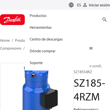
LANGUAGE
ES
Iniciar sesión
Productos
Herramientas
Centro de descargas
Home
Productos
Climate Solutions for cooling
Compresores
Compresores scroll
SZ
SZ185-4RZM
Dónde comprar
Soporte
Compresor scroll,
SZ185S4RZ
SZ185-
4RZM
Refrigerante(s):