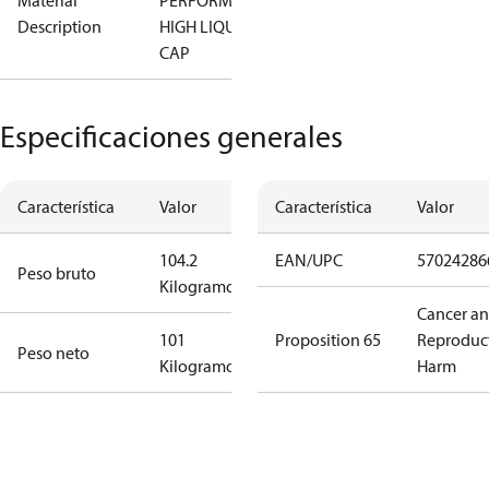
Material
PERFORMER
Description
HIGH LIQUID
CAP
Especificaciones generales
Característica
Valor
Característica
Valor
104.2
EAN/UPC
57024286
Peso bruto
Kilogramo
Cancer a
101
Proposition 65
Reproduc
Peso neto
Kilogramo
Harm