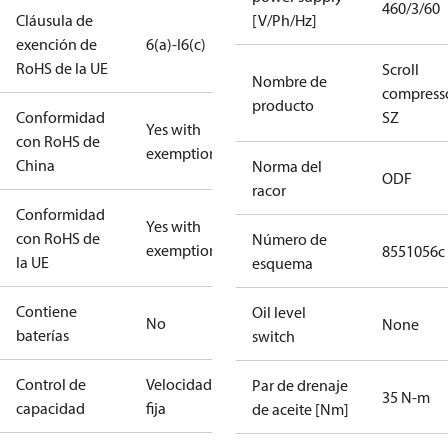
460/3/60
Cláusula de
[V/Ph/Hz]
exención de
6(a)-I
6(c)
RoHS de la UE
Scroll
Nombre de
compress
producto
Conformidad
SZ
Yes with
con RoHS de
exemptions
China
Norma del
ODF
racor
Conformidad
Yes with
con RoHS de
Número de
exemptions
8551056c
la UE
esquema
Contiene
Oil level
No
None
baterías
switch
Control de
Velocidad
Par de drenaje
35 N-m
capacidad
fija
de aceite [Nm]