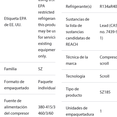
EPA
Refrigerante(s)
R134a
R4
restricted
Etiqueta EPA
refrigerants,
Sustancias de
de EE. UU.
this product
la lista de
Lead (CA
may be used
sustancias
no. 7439-
for servicing
candidatas de
1)
existing
REACH
equipment
only.
Técnica de la
Compreso
marca
scroll
Familia
SZ
Tecnología
Scroll
Formato de
Paquete
empaquetado
individual
Tipo de
SZ185
producto
Fuente de
alimentación
380-415/3/50
Unidades de
1
del compresor
460/3/60
empaquetadura