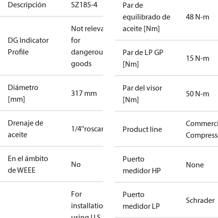
Descripción
SZ185-4
Par de
equilibrado de
48 N-m
Not relevant
aceite [Nm]
DG Indicator
for
Profile
dangerous
Par de LP GP
15 N-m
goods
[Nm]
Diámetro
Par del visor
317 mm
50 N-m
[mm]
[Nm]
Drenaje de
Commerci
1/4''roscar
Product line
aceite
Compress
En el ámbito
Puerto
No
None
de WEEE
medidor HP
For
Puerto
Schrader
installations
medidor LP
using U.S.