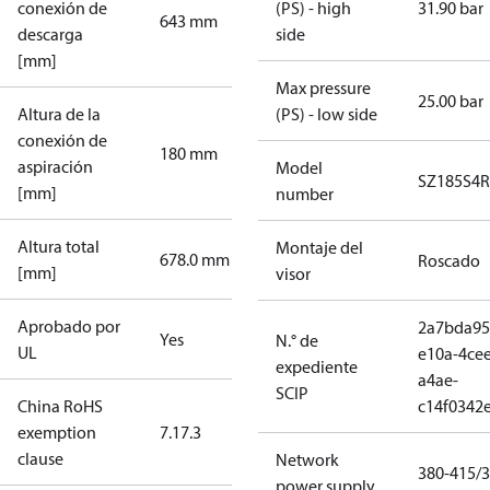
conexión de
(PS) - high
31.90 bar
643 mm
descarga
side
[mm]
Max pressure
25.00 bar
Altura de la
(PS) - low side
conexión de
180 mm
aspiración
Model
SZ185S4
[mm]
number
Altura total
Montaje del
678.0 mm
Roscado
[mm]
visor
Aprobado por
2a7bda95
Yes
N.° de
UL
e10a-4cee
expediente
a4ae-
SCIP
China RoHS
c14f0342
exemption
7.1
7.3
clause
Network
380-415/3
power supply