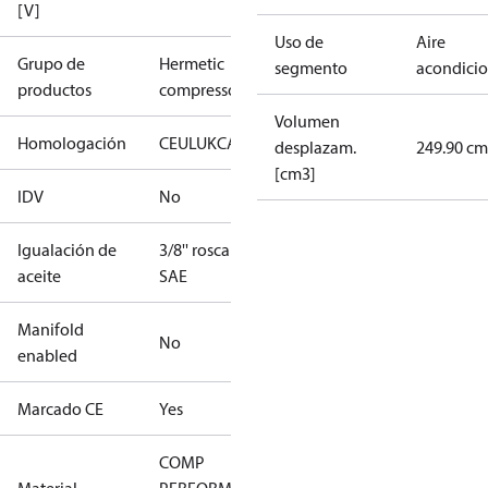
[V]
Uso de
Aire
Grupo de
Hermetic
segmento
acondici
productos
compressors
Volumen
Homologación
CE
UL
UKCA
desplazam.
249.90 cm
[cm3]
IDV
No
Igualación de
3/8'' roscar
aceite
SAE
Manifold
No
enabled
Marcado CE
Yes
COMP