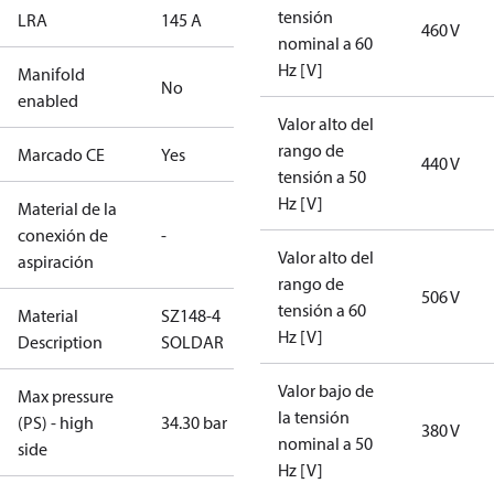
tensión
LRA
145 A
460 V
nominal a 60
Hz [V]
Manifold
No
enabled
Valor alto del
rango de
Marcado CE
Yes
440 V
tensión a 50
Hz [V]
Material de la
conexión de
-
Valor alto del
aspiración
rango de
506 V
tensión a 60
Material
SZ148-4
Hz [V]
Description
SOLDAR
Valor bajo de
Max pressure
la tensión
(PS) - high
34.30 bar
380 V
nominal a 50
side
Hz [V]