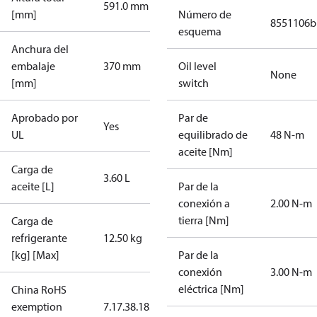
591.0 mm
[mm]
Número de
8551106b
esquema
Anchura del
embalaje
370 mm
Oil level
None
[mm]
switch
Aprobado por
Par de
Yes
UL
equilibrado de
48 N-m
aceite [Nm]
Carga de
3.60 L
aceite [L]
Par de la
conexión a
2.00 N-m
tierra [Nm]
Carga de
refrigerante
12.50 kg
[kg] [Max]
Par de la
conexión
3.00 N-m
eléctrica [Nm]
China RoHS
exemption
7.1
7.3
8.1
8.3.1