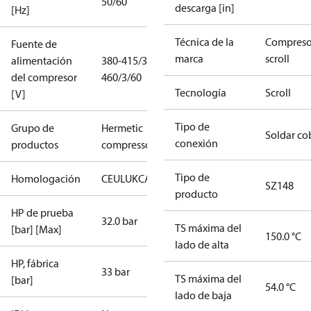
50/60
descarga [in]
[Hz]
Técnica de la
Compreso
Fuente de
marca
scroll
alimentación
380-415/3/50
del compresor
460/3/60
Tecnología
Scroll
[V]
Tipo de
Grupo de
Hermetic
Soldar co
conexión
productos
compressors
Tipo de
Homologación
CE
UL
UKCA
SZ148
producto
HP de prueba
32.0 bar
TS máxima del
[bar] [Max]
150.0 °C
lado de alta
HP, fábrica
33 bar
TS máxima del
[bar]
54.0 °C
lado de baja