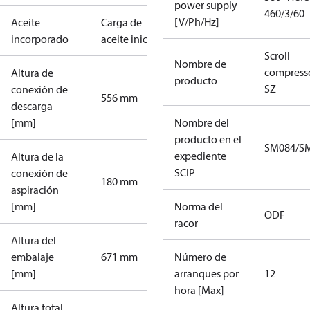
power supply
460/3/60
[V/Ph/Hz]
Aceite
Carga de
incorporado
aceite inicial
Scroll
Nombre de
compress
Altura de
producto
SZ
conexión de
556 mm
descarga
[mm]
Nombre del
producto en el
SM084/SM
expediente
Altura de la
SCIP
conexión de
180 mm
aspiración
[mm]
Norma del
ODF
racor
Altura del
embalaje
671 mm
Número de
[mm]
arranques por
12
hora [Max]
Altura total