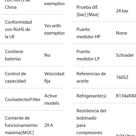
exemptions
China
Prueba dif.
24 bar
[bar] [Max]
Conformidad
Yes with
con RoHS de
Puerto
exemptions
None
la UE
medidor HP
Contiene
Puerto
No
Schrader
baterías
medidor LP
Control de
Velocidad
Referencias de
160SZ
capacidad
fija
aceite
Active
Refrigerante(s)
R134a
R4
CoolselectorFilter
models
Resistencia del
Corriente de
bobinado
funcionamiento
29 A
para
máxima[MOC]
compresores