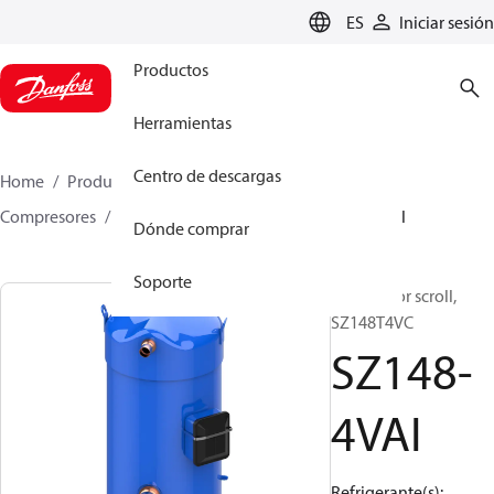
LANGUAGE
ES
Iniciar sesión
Productos
Herramientas
Centro de descargas
Home
Productos
Climate Solutions for cooling
Compresores
Compresores scroll
SZ
SZ148-4VAI
Dónde comprar
Soporte
Compresor scroll,
SZ148T4VC
SZ148-
4VAI
Refrigerante(s):