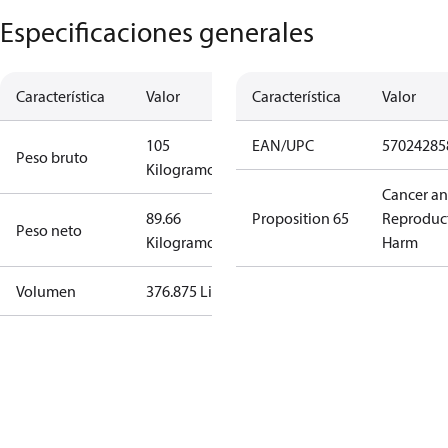
Especificaciones generales
Característica
Valor
Característica
Valor
105
EAN/UPC
57024285
Peso bruto
Kilogramo
Cancer a
89.66
Proposition 65
Reproduc
Peso neto
Kilogramo
Harm
Volumen
376.875 Litro