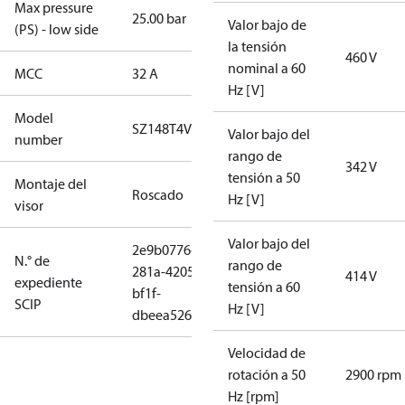
Max pressure
25.00 bar
Valor bajo de
(PS) - low side
la tensión
460 V
nominal a 60
MCC
32 A
Hz [V]
Model
SZ148T4VC
Valor bajo del
number
rango de
342 V
tensión a 50
Montaje del
Roscado
Hz [V]
visor
Valor bajo del
2e9b0776-
N.° de
rango de
281a-4205-
414 V
expediente
tensión a 60
bf1f-
SCIP
Hz [V]
dbeea526b31d
Velocidad de
rotación a 50
2900 rpm
Hz [rpm]