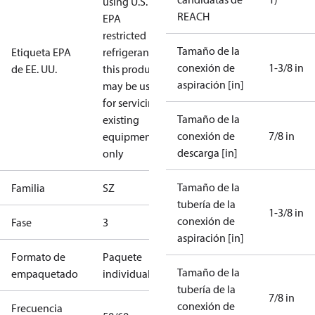
using U.S.
REACH
EPA
restricted
Tamaño de la
Etiqueta EPA
refrigerants,
conexión de
1-3/8 in
de EE. UU.
this product
aspiración [in]
may be used
for servicing
Tamaño de la
existing
conexión de
7/8 in
equipment
descarga [in]
only
Tamaño de la
Familia
SZ
tubería de la
1-3/8 in
conexión de
Fase
3
aspiración [in]
Formato de
Paquete
Tamaño de la
empaquetado
individual
tubería de la
7/8 in
conexión de
Frecuencia