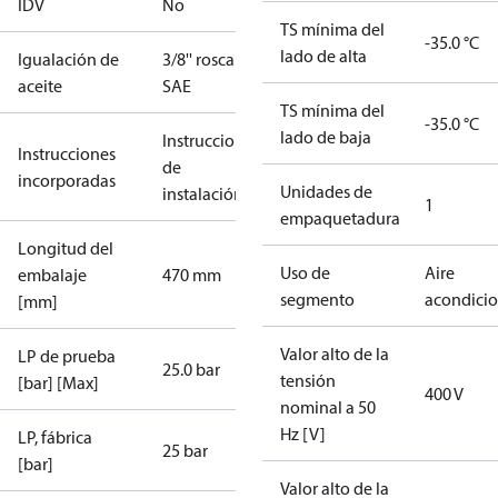
IDV
No
TS mínima del
-35.0 °C
lado de alta
Igualación de
3/8'' roscar
aceite
SAE
TS mínima del
-35.0 °C
lado de baja
Instrucciones
Instrucciones
de
incorporadas
Unidades de
instalación
1
empaquetadura
Longitud del
Uso de
Aire
embalaje
470 mm
segmento
acondici
[mm]
Valor alto de la
LP de prueba
25.0 bar
tensión
[bar] [Max]
400 V
nominal a 50
Hz [V]
LP, fábrica
25 bar
[bar]
Valor alto de la