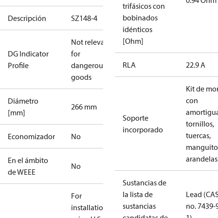
0.94 Ohm
trifásicos con
bobinados
Descripción
SZ148-4
idénticos
[Ohm]
Not relevant
DG Indicator
for
RLA
22.9 A
Profile
dangerous
goods
Kit de mo
con
Diámetro
266 mm
amortigua
[mm]
Soporte
tornillos,
incorporado
tuercas,
Economizador
No
manguito
arandelas
En el ámbito
No
de WEEE
Sustancias de
la lista de
Lead (CA
For
sustancias
no. 7439-
installations
candidatas de
1)