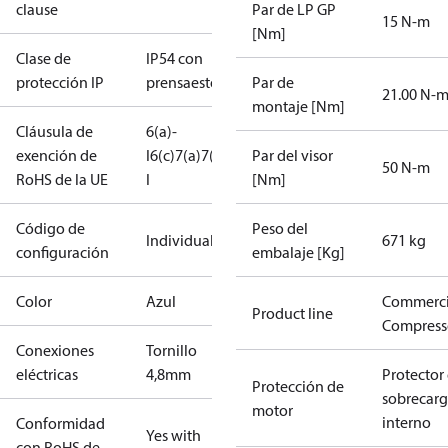
clause
Par de LP GP
15 N-m
[Nm]
Clase de
IP54 con
protección IP
prensaestopas
Par de
21.00 N-
montaje [Nm]
Cláusula de
6(a)-
exención de
I
6(c)
7(a)
7(c)-
Par del visor
50 N-m
RoHS de la UE
I
[Nm]
Código de
Peso del
Individual
671 kg
configuración
embalaje [Kg]
Color
Azul
Commerci
Product line
Compress
Conexiones
Tornillo
eléctricas
4,8mm
Protector
Protección de
sobrecar
motor
interno
Conformidad
Yes with
con RoHS de