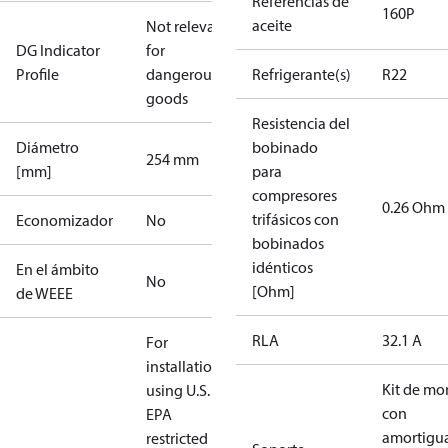
Referencias de
160P
aceite
Not relevant
DG Indicator
for
Profile
dangerous
Refrigerante(s)
R22
goods
Resistencia del
Diámetro
bobinado
254 mm
[mm]
para
compresores
0.26 Ohm
trifásicos con
Economizador
No
bobinados
idénticos
En el ámbito
No
[Ohm]
de WEEE
RLA
32.1 A
For
installations
Kit de mo
using U.S.
con
EPA
amortigua
restricted