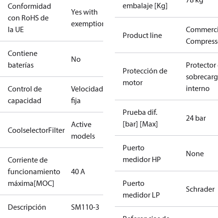
embalaje [Kg]
Conformidad
Yes with
con RoHS de
exemptions
la UE
Commerci
Product line
Compress
Contiene
No
baterías
Protector
Protección de
sobrecar
motor
interno
Control de
Velocidad
capacidad
fija
Prueba dif.
24 bar
[bar] [Max]
Active
CoolselectorFilter
models
Puerto
None
medidor HP
Corriente de
funcionamiento
40 A
máxima[MOC]
Puerto
Schrader
medidor LP
Descripción
SM110-3