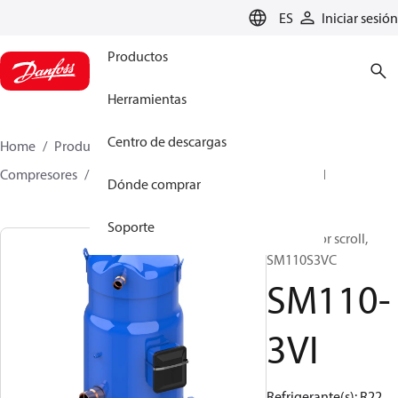
LANGUAGE
ES
Iniciar sesión
Productos
Herramientas
Centro de descargas
Home
Productos
Climate Solutions for cooling
Compresores
Compresores scroll
SM
SM110-3VI
Dónde comprar
Soporte
Compresor scroll,
SM110S3VC
SM110-
3VI
Refrigerante(s): R22,