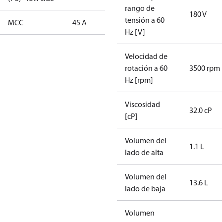
rango de
180 V
tensión a 60
MCC
45 A
Hz [V]
Velocidad de
rotación a 60
3500 rpm
Hz [rpm]
Viscosidad
32.0 cP
[cP]
Volumen del
1.1 L
lado de alta
Volumen del
13.6 L
lado de baja
Volumen