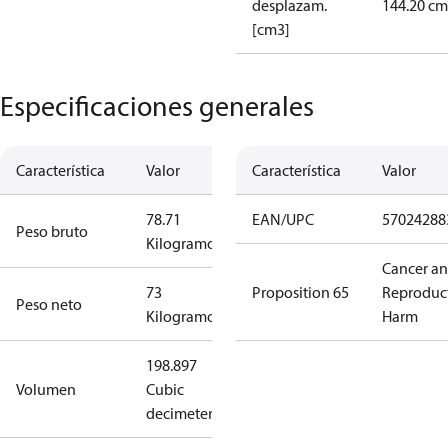
desplazam.
144.20 cm
[cm3]
Especificaciones generales
Característica
Valor
Característica
Valor
78.71
EAN/UPC
57024288
Peso bruto
Kilogramo
Cancer a
73
Proposition 65
Reproduc
Peso neto
Kilogramo
Harm
198.897
Volumen
Cubic
decimeter