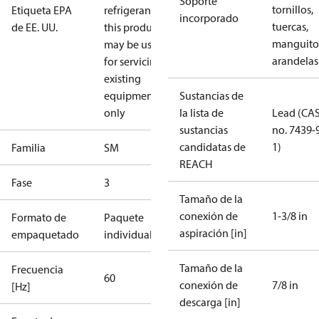
Soporte
tornillos,
Etiqueta EPA
refrigerants,
incorporado
tuercas,
de EE. UU.
this product
manguito
may be used
arandelas
for servicing
existing
equipment
Sustancias de
only
la lista de
Lead (CA
sustancias
no. 7439-
candidatas de
1)
Familia
SM
REACH
Fase
3
Tamaño de la
conexión de
1-3/8 in
Formato de
Paquete
aspiración [in]
empaquetado
individual
Tamaño de la
Frecuencia
60
conexión de
7/8 in
[Hz]
descarga [in]