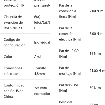
protección IP
prensaestopas
Par de la
conexión a
2.00 N-m
tierra [Nm]
Cláusula de
6(a)-
exención de
I
6(c)
7(a)
7(c)-
RoHS de la UE
I
Par de la
conexión
3.00 N-m
eléctrica [Nm]
Código de
Individual
configuración
Par de LP GP
15 N-m
[Nm]
Color
Azul
Par de
Conexiones
Tornillo
21.00 N-
montaje [Nm]
eléctricas
4,8mm
Par del visor
Conformidad
50 N-m
Yes with
[Nm]
con RoHS de
exemptions
China
Peso del
78 kg