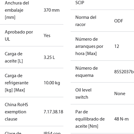
SCIP
Anchura del
embalaje
370 mm
[mm]
Norma del
ODF
racor
Aprobado por
Yes
UL
Número de
arranques por
12
hora [Max]
Carga de
3.25 L
aceite [L]
Número de
8552037b
esquema
Carga de
refrigerante
10.00 kg
[kg] [Max]
Oil level
None
switch
China RoHS
exemption
7.1
7.3
8.1
8.3.1
Par de
clause
equilibrado de
48 N-m
aceite [Nm]
Clase de
IP54 con