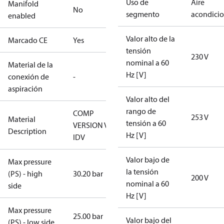
Uso de
Aire
Manifold
No
segmento
acondici
enabled
Valor alto de la
Marcado CE
Yes
tensión
230 V
nominal a 60
Material de la
Hz [V]
conexión de
-
aspiración
Valor alto del
rango de
COMP
253 V
Material
tensión a 60
VERSION VE
Description
Hz [V]
IDV
Valor bajo de
Max pressure
la tensión
(PS) - high
30.20 bar
200 V
nominal a 60
side
Hz [V]
Max pressure
25.00 bar
Valor bajo del
(PS) - low side