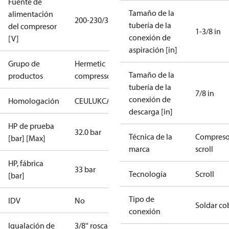
Fuente de
Tamaño de la
alimentación
200-230/3/60
tubería de la
del compresor
1-3/8 in
conexión de
[V]
aspiración [in]
Grupo de
Hermetic
Tamaño de la
productos
compressors
tubería de la
7/8 in
conexión de
Homologación
CE
UL
UKCA
descarga [in]
HP de prueba
32.0 bar
Técnica de la
Compreso
[bar] [Max]
marca
scroll
HP, fábrica
33 bar
Tecnología
Scroll
[bar]
Tipo de
IDV
No
Soldar co
conexión
Igualación de
3/8'' roscar