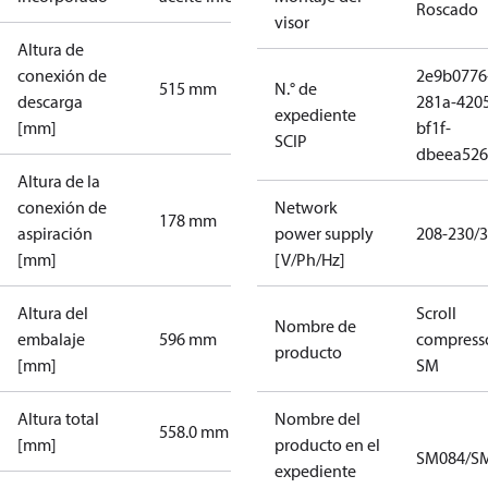
Roscado
visor
Altura de
conexión de
2e9b0776
515 mm
N.° de
descarga
281a-420
expediente
[mm]
bf1f-
SCIP
dbeea52
Altura de la
conexión de
Network
178 mm
aspiración
power supply
208-230/3
[mm]
[V/Ph/Hz]
Altura del
Scroll
Nombre de
embalaje
596 mm
compress
producto
[mm]
SM
Altura total
Nombre del
558.0 mm
[mm]
producto en el
SM084/SM
expediente