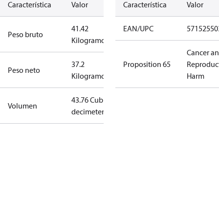
Característica
Valor
Característica
Valor
41.42
EAN/UPC
57152550
Peso bruto
Kilogramo
Cancer a
37.2
Proposition 65
Reproduc
Peso neto
Kilogramo
Harm
43.76 Cubic
Volumen
decimeter