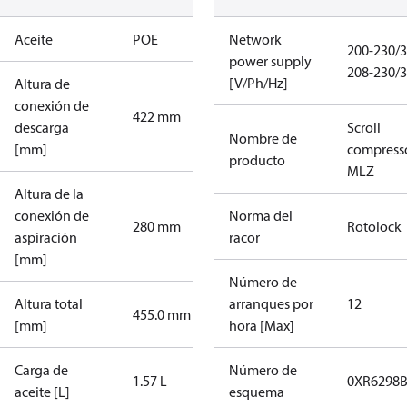
Aceite
POE
Network
200-230/3
power supply
208-230/3
[V/Ph/Hz]
Altura de
conexión de
422 mm
descarga
Scroll
Nombre de
[mm]
compress
producto
MLZ
Altura de la
conexión de
Norma del
280 mm
Rotolock
aspiración
racor
[mm]
Número de
Altura total
arranques por
12
455.0 mm
[mm]
hora [Max]
Carga de
Número de
1.57 L
0XR6298B
aceite [L]
esquema