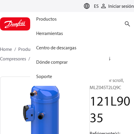
LANGUAGE
ES
Iniciar sesión
Productos
Herramientas
Centro de descargas
Home
Productos
Climate Solutions for cooling
Compresores
Compresores scroll
MLZ
121L9035
Dónde comprar
Soporte
Compresor scroll,
MLZ045T2LQ9C
121L90
35
Refrigerante(s):