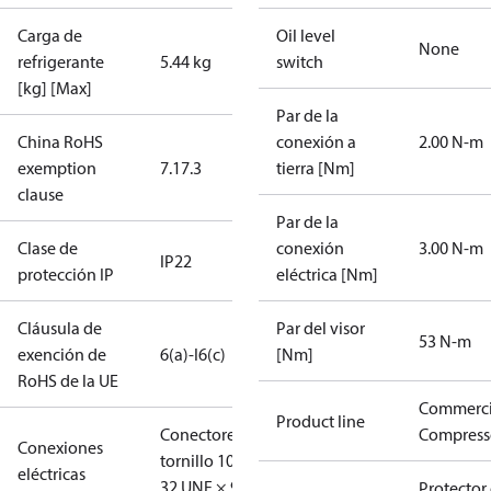
Carga de
Oil level
None
refrigerante
5.44 kg
switch
[kg] [Max]
Par de la
China RoHS
conexión a
2.00 N-m
exemption
7.1
7.3
tierra [Nm]
clause
Par de la
Clase de
conexión
3.00 N-m
IP22
protección IP
eléctrica [Nm]
Cláusula de
Par del visor
53 N-m
exención de
6(a)-I
6(c)
[Nm]
RoHS de la UE
Commerci
Product line
Conectores
Compress
Conexiones
tornillo 10-
eléctricas
32 UNF × 9,5
Protector