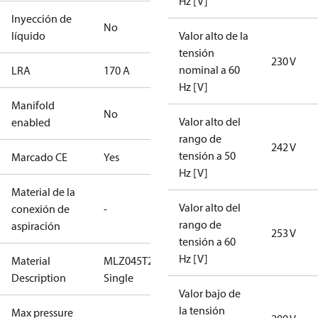
Hz [V]
Inyección de
No
líquido
Valor alto de la
tensión
230 V
nominal a 60
LRA
170 A
Hz [V]
Manifold
No
Valor alto del
enabled
rango de
242 V
tensión a 50
Marcado CE
Yes
Hz [V]
Material de la
Valor alto del
conexión de
-
rango de
aspiración
253 V
tensión a 60
Hz [V]
Material
MLZ045T2LQ9C-
Description
Single
Valor bajo de
la tensión
Max pressure