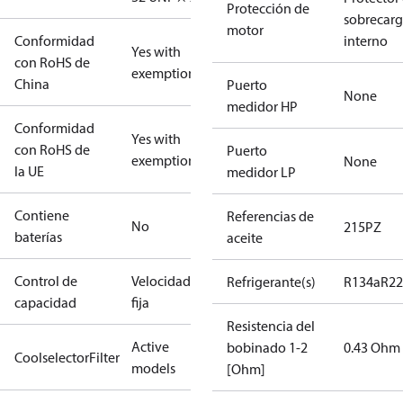
Protección de
sobrecar
motor
Conformidad
interno
Yes with
con RoHS de
exemptions
China
Puerto
None
medidor HP
Conformidad
Yes with
con RoHS de
Puerto
exemptions
None
la UE
medidor LP
Contiene
Referencias de
No
215PZ
baterías
aceite
Control de
Velocidad
Refrigerante(s)
R134a
R22
capacidad
fija
Resistencia del
Active
bobinado 1-2
0.43 Ohm
CoolselectorFilter
models
[Ohm]