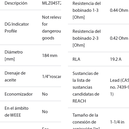
Descripción
MLZ045T2C
Resistencia del
bobinado 1-3
0.44 Ohm
Not relevant
[Ohm]
DG Indicator
for
Profile
dangerous
Resistencia del
goods
bobinado 2-3
0.42 Ohm
[Ohm]
Diámetro
184 mm
[mm]
RLA
19.2 A
Drenaje de
Sustancias de
1/4''roscar
aceite
la lista de
Lead (CA
sustancias
no. 7439-
Economizador
No
candidatas de
1)
REACH
En el ámbito
No
de WEEE
Tamaño de la
conexión de
1-1/4 in
aspiración [in]