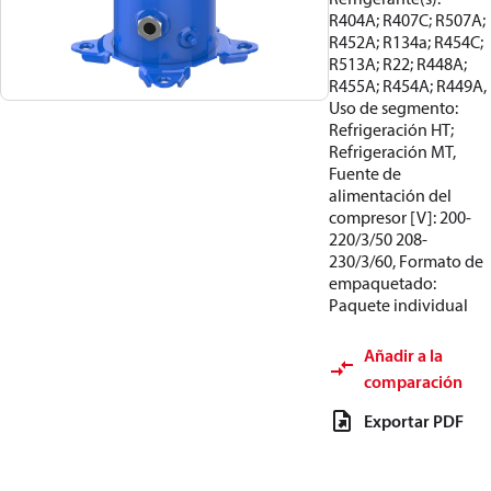
R404A; R407C; R507A;
R452A; R134a; R454C;
R513A; R22; R448A;
R455A; R454A; R449A,
Uso de segmento:
Refrigeración HT;
Refrigeración MT,
Fuente de
alimentación del
compresor [V]: 200-
220/3/50 208-
230/3/60, Formato de
empaquetado:
Paquete individual
Añadir a la
comparación
Exportar PDF