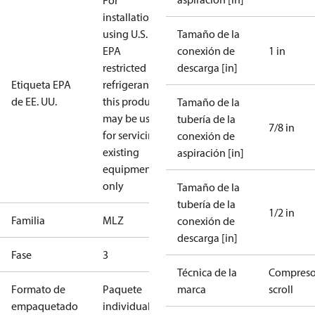
For
installations
using U.S.
Tamaño de la
EPA
conexión de
1 in
restricted
descarga [in]
Etiqueta EPA
refrigerants,
de EE. UU.
this product
Tamaño de la
may be used
tubería de la
7/8 in
for servicing
conexión de
existing
aspiración [in]
equipment
only
Tamaño de la
tubería de la
1/2 in
Familia
MLZ
conexión de
descarga [in]
Fase
3
Técnica de la
Compreso
Formato de
Paquete
marca
scroll
empaquetado
individual