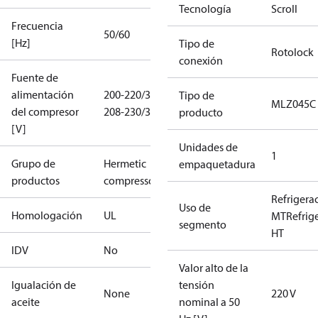
Tecnología
Scroll
Frecuencia
50/60
[Hz]
Tipo de
Rotolock
conexión
Fuente de
alimentación
200-220/3/50
Tipo de
MLZ045C
del compresor
208-230/3/60
producto
[V]
Unidades de
1
Grupo de
Hermetic
empaquetadura
productos
compressors
Refrigera
Uso de
Homologación
UL
MT
Refrig
segmento
HT
IDV
No
Valor alto de la
Igualación de
tensión
None
220 V
aceite
nominal a 50