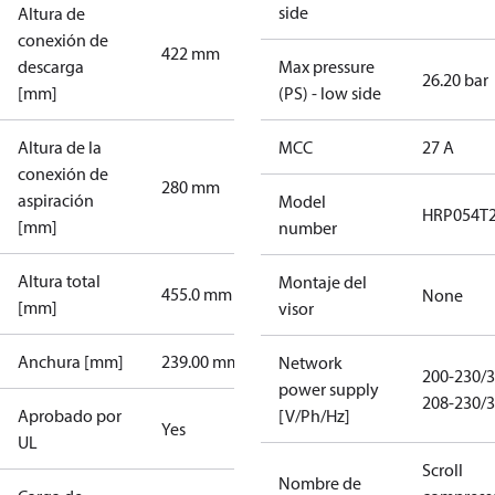
side
Altura de
conexión de
422 mm
descarga
Max pressure
26.20 bar
[mm]
(PS) - low side
Altura de la
MCC
27 A
conexión de
280 mm
aspiración
Model
HRP054T
[mm]
number
Altura total
Montaje del
455.0 mm
None
[mm]
visor
Anchura [mm]
239.00 mm
Network
200-230/3
power supply
208-230/3
Aprobado por
[V/Ph/Hz]
Yes
UL
Scroll
Nombre de