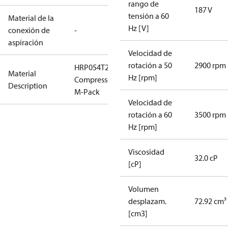
rango de
187 V
tensión a 60
Material de la
Hz [V]
conexión de
-
aspiración
Velocidad de
rotación a 50
2900 rpm
HRP054T2LP6
Material
Hz [rpm]
Compressor,
Description
M-Pack
Velocidad de
rotación a 60
3500 rpm
Hz [rpm]
Viscosidad
32.0 cP
[cP]
Volumen
desplazam.
72.92 cm³
[cm3]