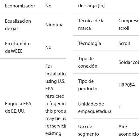
descarga [in]
Economizador
No
Técnica de la
Compreso
Ecualización
Ninguna
marca
scroll
de gas
Tecnología
Scroll
En el ámbito
No
de WEEE
Tipo de
Soldar co
conexión
For
installations
using U.S.
Tipo de
HRP054
EPA
producto
restricted
Etiqueta EPA
refrigerants,
Unidades de
1
de EE. UU.
this product
empaquetadura
may be used
for servicing
Uso de
Aire
existing
segmento
acondici