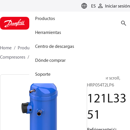
LANGUAGE
ES
Iniciar sesión
Productos
Herramientas
Centro de descargas
Home
Productos
Climate Solutions for cooling
Compresores
Compresores scroll
HRP
121L3351
Dónde comprar
Soporte
Compresor scroll,
HRP054T2LP6
121L33
51
Refrigerante(s):