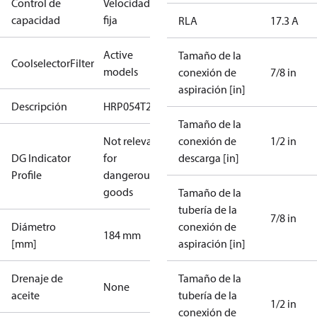
Control de
Velocidad
capacidad
fija
RLA
17.3 A
Active
Tamaño de la
CoolselectorFilter
models
conexión de
7/8 in
aspiración [in]
Descripción
HRP054T2
Tamaño de la
Not relevant
conexión de
1/2 in
DG Indicator
for
descarga [in]
Profile
dangerous
goods
Tamaño de la
tubería de la
7/8 in
Diámetro
conexión de
184 mm
[mm]
aspiración [in]
Drenaje de
Tamaño de la
None
aceite
tubería de la
1/2 in
conexión de