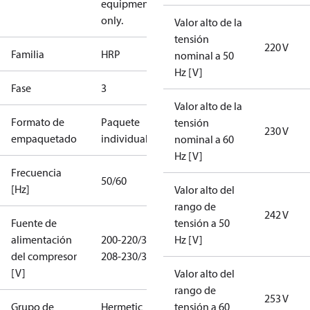
equipment
only.
Valor alto de la
tensión
220 V
Familia
HRP
nominal a 50
Hz [V]
Fase
3
Valor alto de la
Formato de
Paquete
tensión
230 V
empaquetado
individual
nominal a 60
Hz [V]
Frecuencia
50/60
[Hz]
Valor alto del
rango de
242 V
Fuente de
tensión a 50
alimentación
200-220/3/50
Hz [V]
del compresor
208-230/3/60
[V]
Valor alto del
rango de
253 V
Grupo de
Hermetic
tensión a 60