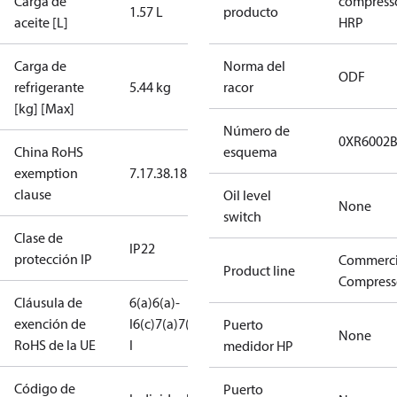
Carga de
compress
1.57 L
producto
aceite [L]
HRP
Carga de
Norma del
ODF
refrigerante
5.44 kg
racor
[kg] [Max]
Número de
0XR6002B
China RoHS
esquema
exemption
7.1
7.3
8.1
8.3.1
clause
Oil level
None
switch
Clase de
IP22
protección IP
Commerci
Product line
Compress
Cláusula de
6(a)
6(a)-
exención de
I
6(c)
7(a)
7(c)-
Puerto
None
RoHS de la UE
I
medidor HP
Código de
Puerto