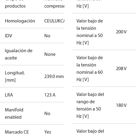
productos
compressors
Hz [V]
Homologación
CE
UL
UKCA
Valor bajo de
la tensión
200 V
nominal a 50
IDV
No
Hz [V]
Igualación de
None
Valor bajo de
aceite
la tensión
208 V
nominal a 60
Longitud.
239.0 mm
Hz [V]
[mm]
Valor bajo del
LRA
123 A
rango de
180 V
tensión a 50
Manifold
No
Hz [V]
enabled
Valor bajo del
Marcado CE
Yes