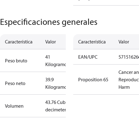
Especificaciones generales
Característica
Valor
Característica
Valor
41
EAN/UPC
57151626
Peso bruto
Kilogramo
Cancer a
39.9
Proposition 65
Reproduc
Peso neto
Kilogramo
Harm
43.76 Cubic
Volumen
decimeter