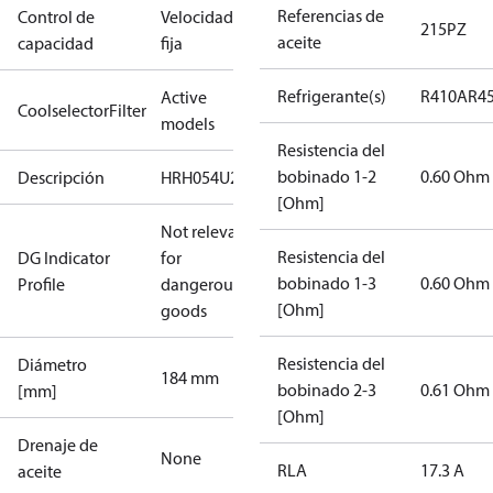
Referencias de
Control de
Velocidad
215PZ
aceite
capacidad
fija
Refrigerante(s)
R410A
R4
Active
CoolselectorFilter
models
Resistencia del
bobinado 1-2
0.60 Ohm
Descripción
HRH054U2A
[Ohm]
Not relevant
Resistencia del
DG Indicator
for
bobinado 1-3
0.60 Ohm
Profile
dangerous
[Ohm]
goods
Resistencia del
Diámetro
184 mm
bobinado 2-3
0.61 Ohm
[mm]
[Ohm]
Drenaje de
None
RLA
17.3 A
aceite