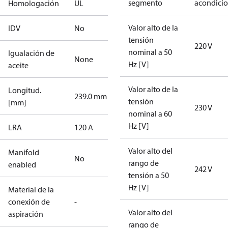
segmento
acondici
Homologación
UL
Valor alto de la
IDV
No
tensión
220 V
nominal a 50
Igualación de
None
Hz [V]
aceite
Valor alto de la
Longitud.
239.0 mm
tensión
[mm]
230 V
nominal a 60
Hz [V]
LRA
120 A
Valor alto del
Manifold
No
rango de
enabled
242 V
tensión a 50
Hz [V]
Material de la
conexión de
-
Valor alto del
aspiración
rango de