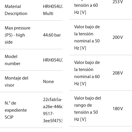
253 V
tensión a 60
Material
HRH054U2LP6A-
Hz [V]
Description
Multi
Valor bajo de
Max pressure
la tensión
(PS) - high
44.60 bar
200 V
nominal a 50
side
Hz [V]
Model
HRH054U2LP6A
Valor bajo de
number
la tensión
208 V
nominal a 60
Montaje del
None
Hz [V]
visor
Valor bajo del
22cfab5a-
N.° de
rango de
a26e-446d-
180 V
expediente
tensión a 50
9517-
SCIP
Hz [V]
3ee5f4753699