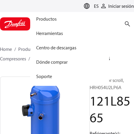
LANGUAGE
ES
Iniciar sesión
Productos
Herramientas
Centro de descargas
Home
Productos
Climate Solutions for cooling
Compresores
Compresores scroll
HRH
121L8565
Dónde comprar
Soporte
Compresor scroll,
HRH054U2LP6A
121L85
65
Refrigerante(s):