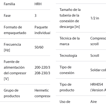
Familia
HRH
Tamaño de la
tubería de la
Fase
3
1/2 in
conexión de
descarga [in]
Formato de
Paquete
empaquetado
individual
Técnica de la
Compreso
marca
scroll
Frecuencia
50/60
[Hz]
Tecnología
Scroll
Fuente de
Tipo de
alimentación
200-220/3/50
Soldar co
conexión
del compresor
208-230/3/60
[V]
Tipo de
HRH054
producto
(Version 
Grupo de
Hermetic
productos
compressors
Uso de
Aire