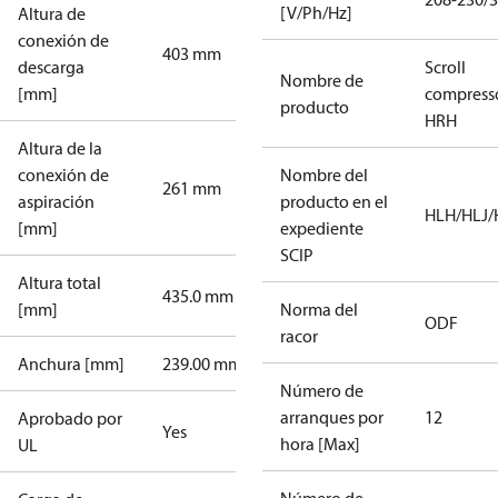
[V/Ph/Hz]
Altura de
conexión de
403 mm
descarga
Scroll
Nombre de
[mm]
compress
producto
HRH
Altura de la
conexión de
Nombre del
261 mm
aspiración
producto en el
HLH/HLJ
[mm]
expediente
SCIP
Altura total
435.0 mm
[mm]
Norma del
ODF
racor
Anchura [mm]
239.00 mm
Número de
arranques por
12
Aprobado por
Yes
hora [Max]
UL