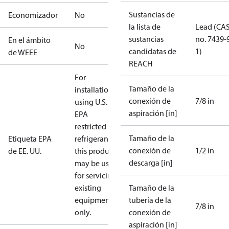
Sustancias de
Economizador
No
la lista de
Lead (CA
sustancias
no. 7439-
En el ámbito
No
candidatas de
1)
de WEEE
REACH
For
Tamaño de la
installations
conexión de
7/8 in
using U.S.
aspiración [in]
EPA
restricted
Tamaño de la
Etiqueta EPA
refrigerants,
conexión de
1/2 in
de EE. UU.
this product
descarga [in]
may be used
for servicing
existing
Tamaño de la
equipment
tubería de la
7/8 in
only.
conexión de
aspiración [in]