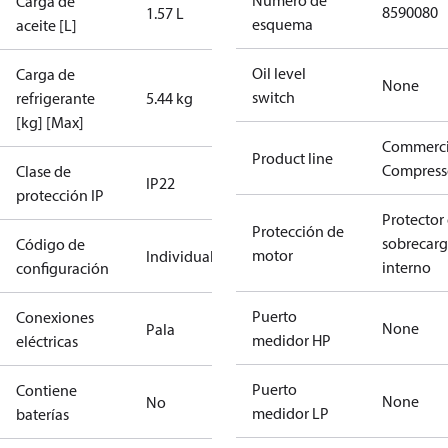
Número de
Carga de
8590080
1.57 L
esquema
aceite [L]
Oil level
Carga de
None
switch
refrigerante
5.44 kg
[kg] [Max]
Commerci
Product line
Compress
Clase de
IP22
protección IP
Protector
Protección de
sobrecar
Código de
motor
Individual
interno
configuración
Puerto
Conexiones
None
Pala
medidor HP
eléctricas
Puerto
Contiene
None
No
medidor LP
baterías