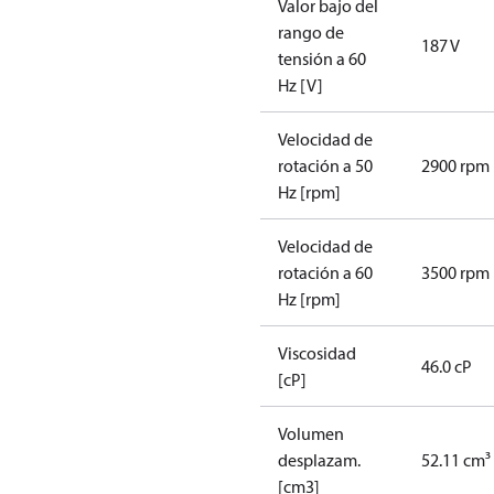
Valor bajo del
rango de
187 V
tensión a 60
Hz [V]
Velocidad de
rotación a 50
2900 rpm
Hz [rpm]
Velocidad de
rotación a 60
3500 rpm
Hz [rpm]
Viscosidad
46.0 cP
[cP]
Volumen
desplazam.
52.11 cm³
[cm3]