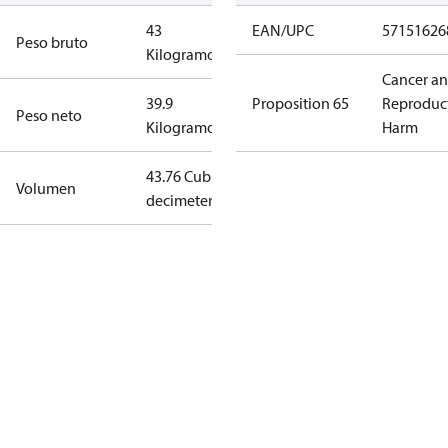
43
EAN/UPC
57151626
Peso bruto
Kilogramo
Cancer a
39.9
Proposition 65
Reproduc
Peso neto
Kilogramo
Harm
43.76 Cubic
Volumen
decimeter