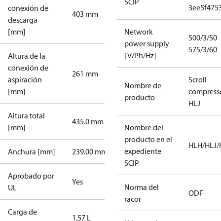
SCIP
3ee5f475
conexión de
403 mm
descarga
[mm]
Network
500/3/50
power supply
575/3/60
[V/Ph/Hz]
Altura de la
conexión de
261 mm
aspiración
Scroll
Nombre de
[mm]
compress
producto
HLJ
Altura total
435.0 mm
[mm]
Nombre del
producto en el
HLH/HLJ
expediente
Anchura [mm]
239.00 mm
SCIP
Aprobado por
Yes
Norma del
UL
ODF
racor
Carga de
1.57 L