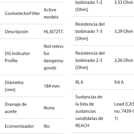
bobinado 1-2
3.33 Ohm
[Ohm]
Active
CoolselectorFilter
models
Resistencia del
bobinado 1-3
3.29 Ohm
Descripción
HLJ072T7A
[Ohm]
Not relevant
Resistencia del
DG Indicator
for
bobinado 2-3
3.26 Ohm
Profile
dangerous
[Ohm]
goods
RLA
9.6 A
Diámetro
184 mm
[mm]
Sustancias de
la lista de
Lead (CA
Drenaje de
None
sustancias
no. 7439-
aceite
candidatas de
1)
REACH
Economizador
No