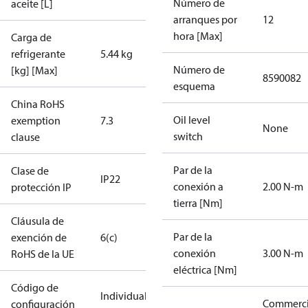
Número de
aceite [L]
arranques por
12
hora [Max]
Carga de
refrigerante
5.44 kg
Número de
[kg] [Max]
8590082
esquema
China RoHS
Oil level
exemption
7.3
None
switch
clause
Par de la
Clase de
IP22
conexión a
2.00 N-m
protección IP
tierra [Nm]
Cláusula de
Par de la
exención de
6(c)
conexión
3.00 N-m
RoHS de la UE
eléctrica [Nm]
Código de
Individual
Commerci
configuración