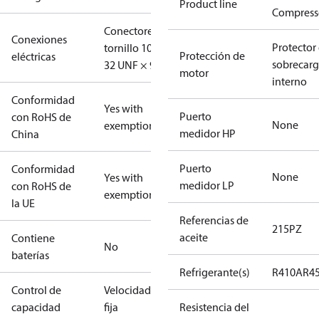
Product line
Compress
Conectores
Conexiones
Protector
tornillo 10-
Protección de
eléctricas
sobrecar
32 UNF × 9,5
motor
interno
Conformidad
Yes with
Puerto
con RoHS de
None
exemptions
medidor HP
China
Puerto
Conformidad
None
Yes with
medidor LP
con RoHS de
exemptions
la UE
Referencias de
215PZ
aceite
Contiene
No
baterías
Refrigerante(s)
R410A
R4
Control de
Velocidad
capacidad
fija
Resistencia del