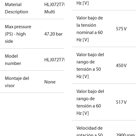
Hz [V]
Material
HLJ072T7LC6A-
Description
Multi
Valor bajo de
la tensión
Max pressure
575 V
nominal a 60
(PS) - high
47.20 bar
Hz [V]
side
Valor bajo del
Model
HLJ072T7LC6A
rango de
number
450 V
tensión a 50
Hz [V]
Montaje del
None
visor
Valor bajo del
rango de
517 V
tensión a 60
Hz [V]
Velocidad de
rotación a 50
2900 rpm