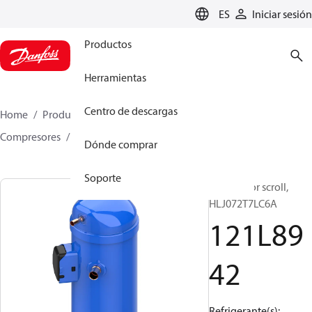
LANGUAGE
ES
Iniciar sesión
Productos
Herramientas
Centro de descargas
Home
Productos
Climate Solutions for cooling
Compresores
Compresores scroll
HLJ
121L8942
Dónde comprar
Soporte
Compresor scroll,
HLJ072T7LC6A
121L89
42
Refrigerante(s):