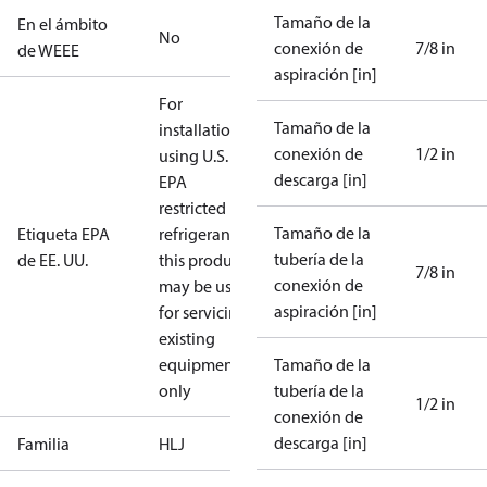
Tamaño de la
En el ámbito
No
conexión de
7/8 in
de WEEE
aspiración [in]
For
Tamaño de la
installations
conexión de
1/2 in
using U.S.
descarga [in]
EPA
restricted
Tamaño de la
Etiqueta EPA
refrigerants,
tubería de la
de EE. UU.
this product
7/8 in
conexión de
may be used
aspiración [in]
for servicing
existing
equipment
Tamaño de la
only
tubería de la
1/2 in
conexión de
descarga [in]
Familia
HLJ