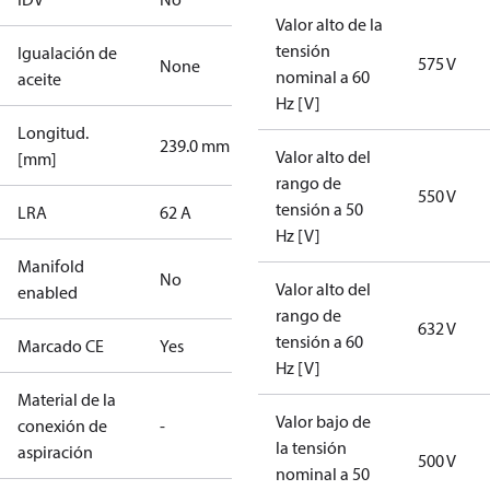
Valor alto de la
tensión
Igualación de
575 V
None
nominal a 60
aceite
Hz [V]
Longitud.
239.0 mm
Valor alto del
[mm]
rango de
550 V
tensión a 50
LRA
62 A
Hz [V]
Manifold
No
Valor alto del
enabled
rango de
632 V
tensión a 60
Marcado CE
Yes
Hz [V]
Material de la
Valor bajo de
conexión de
-
la tensión
aspiración
500 V
nominal a 50