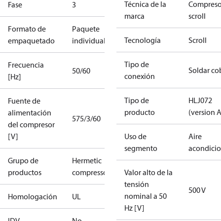
Técnica de la
Compreso
Fase
3
marca
scroll
Formato de
Paquete
Tecnología
Scroll
empaquetado
individual
Tipo de
Frecuencia
Soldar co
50/60
conexión
[Hz]
Tipo de
HLJ072
Fuente de
producto
(version A
alimentación
575/3/60
del compresor
[V]
Uso de
Aire
segmento
acondici
Grupo de
Hermetic
productos
compressors
Valor alto de la
tensión
500 V
nominal a 50
Homologación
UL
Hz [V]
IDV
No