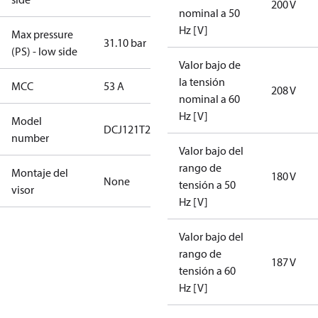
200 V
nominal a 50
Hz [V]
Max pressure
31.10 bar
(PS) - low side
Valor bajo de
la tensión
MCC
53 A
208 V
nominal a 60
Hz [V]
Model
DCJ121T2LC8
number
Valor bajo del
rango de
Montaje del
180 V
None
tensión a 50
visor
Hz [V]
Valor bajo del
rango de
187 V
tensión a 60
Hz [V]