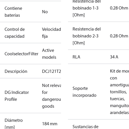
Resistencia del
bobinado 1-3
0.28 Ohm
Contiene
No
[Ohm]
baterías
Resistencia del
Control de
Velocidad
bobinado 2-3
0.28 Ohm
capacidad
fija
[Ohm]
Active
CoolselectorFilter
RLA
34 A
models
Kit de mo
Descripción
DCJ121T2
con
amortigua
Not relevant
Soporte
tornillos,
DG Indicator
for
incorporado
tuercas,
Profile
dangerous
manguito
goods
arandelas
Diámetro
184 mm
Sustancias de
[mm]