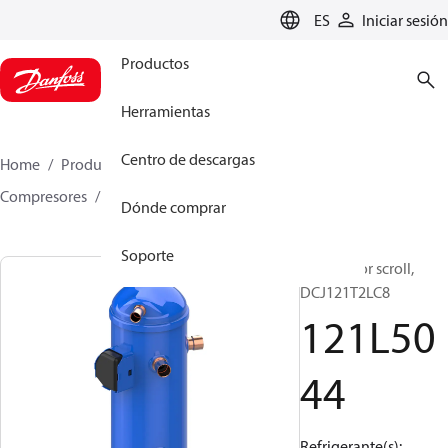
LANGUAGE
ES
Iniciar sesión
Productos
Herramientas
Centro de descargas
Home
Productos
Climate Solutions for cooling
Compresores
Compresores scroll
DCJ
121L5044
Dónde comprar
Soporte
Compresor scroll,
DCJ121T2LC8
121L50
44
Refrigerante(s):