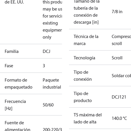
Tamaño de la
de EE. UU.
this product
tubería de la
may be used
7/8 in
conexión de
for servicing
descarga [in]
existing
equipment
Técnica de la
Compreso
only
marca
scroll
Familia
DCJ
Tecnología
Scroll
Fase
3
Tipo de
Soldar co
conexión
Formato de
Paquete
empaquetado
industrial
Tipo de
DCJ121
producto
Frecuencia
50/60
[Hz]
TS máxima del
140.0 °C
lado de alta
Fuente de
alimentación
200-220/3/50