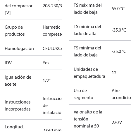
TS máxima del
del compresor
208-230/3/60
55.0 °C
lado de baja
[V]
TS mínima del
Grupo de
Hermetic
-35.0 °C
lado de alta
productos
compressors
TS mínima del
Homologación
CE
UL
UKCA
-35.0 °C
lado de baja
IDV
Yes
Unidades de
12
empaquetadura
Igualación de
1/2''
aceite
Uso de
Aire
segmento
acondici
Instrucciones
Instrucciones
de
incorporadas
Valor alto de la
instalación
tensión
220 V
nominal a 50
Longitud.
239.0 mm