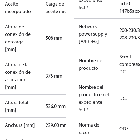
bd20-
Aceite
Carga de
SCIP
147b5acc
incorporado
aceite inicial
Network
Altura de
200-230/3
power supply
conexión de
208-230/3
508 mm
[V/Ph/Hz]
descarga
[mm]
Scroll
Nombre de
compress
Altura de la
producto
DCJ
conexión de
375 mm
aspiración
[mm]
Nombre del
producto en el
DCJ
expediente
Altura total
536.0 mm
SCIP
[mm]
Norma del
Anchura [mm]
239.00 mm
ODF
racor