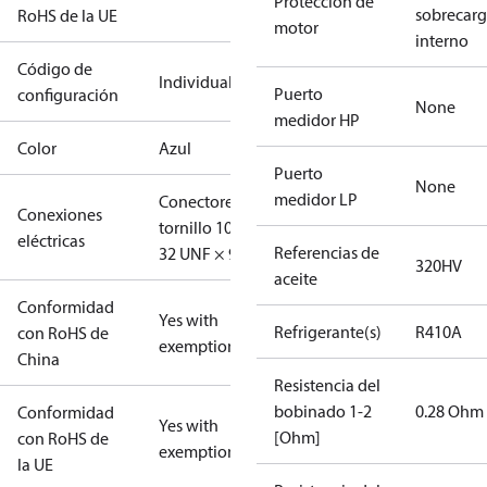
Protección de
sobrecar
RoHS de la UE
motor
interno
Código de
Individual
Puerto
configuración
None
medidor HP
Color
Azul
Puerto
None
medidor LP
Conectores
Conexiones
tornillo 10-
eléctricas
Referencias de
32 UNF × 9,5
320HV
aceite
Conformidad
Yes with
Refrigerante(s)
R410A
con RoHS de
exemptions
China
Resistencia del
bobinado 1-2
0.28 Ohm
Conformidad
Yes with
[Ohm]
con RoHS de
exemptions
la UE