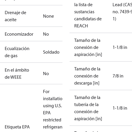
la lista de
Lead (CA
sustancias
no. 7439-
Drenaje de
None
candidatas de
1)
aceite
REACH
Economizador
No
Tamaño de la
conexión de
1-1/8 in
Ecualización
Soldado
aspiración [in]
de gas
Tamaño de la
En el ámbito
No
conexión de
7/8 in
de WEEE
descarga [in]
For
Tamaño de la
installations
tubería de la
using U.S.
1-1/8 in
conexión de
EPA
aspiración [in]
restricted
Etiqueta EPA
refrigerants,