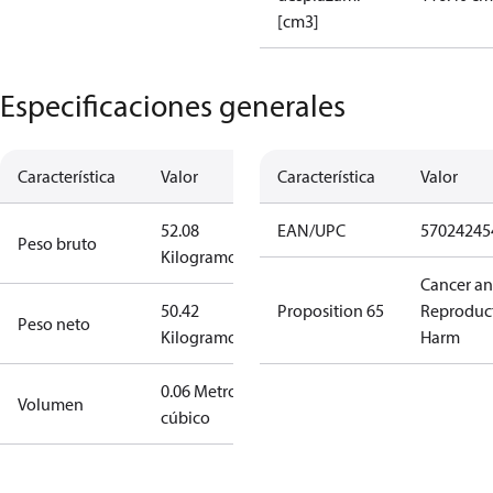
[cm3]
Especificaciones generales
Característica
Valor
Característica
Valor
52.08
EAN/UPC
57024245
Peso bruto
Kilogramo
Cancer a
50.42
Proposition 65
Reproduc
Peso neto
Kilogramo
Harm
0.06 Metro
Volumen
cúbico