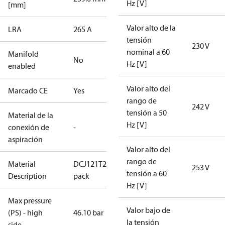
Hz [V]
[mm]
Valor alto de la
LRA
265 A
tensión
230 V
nominal a 60
Manifold
No
Hz [V]
enabled
Valor alto del
Marcado CE
Yes
rango de
242 V
tensión a 50
Material de la
Hz [V]
conexión de
-
aspiración
Valor alto del
rango de
Material
DCJ121T2LC8/Industrial
253 V
tensión a 60
Description
pack
Hz [V]
Max pressure
Valor bajo de
(PS) - high
46.10 bar
la tensión
side