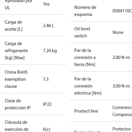
Aprobado por
Yes
Número de
UL
0SR4110C
esquema
Carga de
2.46 L
Oil level
aceite [L]
None
switch
Carga de
Par de la
refrigerante
7.26 kg
conexión a
2.00 N-m
[kg] [Max]
tierra [Nm]
China RoHS
Par de la
exemption
7.3
conexión
3.00 N-m
clause
eléctrica [Nm]
Clase de
IP22
Commerci
protección IP
Product line
Compress
Cláusula de
Protector
exención de
6(c)