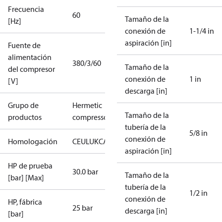
Frecuencia
60
Tamaño de la
[Hz]
conexión de
1-1/4 in
aspiración [in]
Fuente de
alimentación
380/3/60
Tamaño de la
del compresor
conexión de
1 in
[V]
descarga [in]
Grupo de
Hermetic
Tamaño de la
productos
compressors
tubería de la
5/8 in
conexión de
Homologación
CE
UL
UKCA
aspiración [in]
HP de prueba
30.0 bar
Tamaño de la
[bar] [Max]
tubería de la
1/2 in
conexión de
HP, fábrica
25 bar
descarga [in]
[bar]