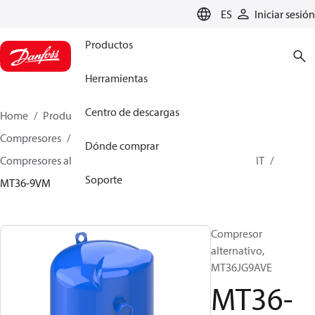
LANGUAGE
ES
Iniciar sesión
Productos
Herramientas
Centro de descargas
Home
Productos
Climate Solutions for cooling
Compresores
Dónde comprar
Compresores alternativos para aire acondicionado
MT
Soporte
MT36-9VM
Compresor
alternativo,
MT36JG9AVE
MT36-