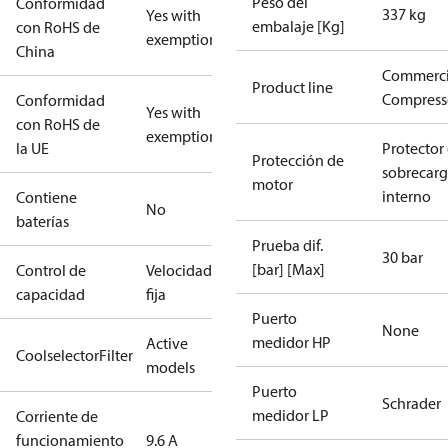
Peso del
Conformidad
337 kg
Yes with
embalaje [Kg]
con RoHS de
exemptions
China
Commerci
Product line
Compress
Conformidad
Yes with
con RoHS de
exemptions
la UE
Protector
Protección de
sobrecar
motor
interno
Contiene
No
baterías
Prueba dif.
30 bar
[bar] [Max]
Control de
Velocidad
capacidad
fija
Puerto
None
medidor HP
Active
CoolselectorFilter
models
Puerto
Schrader
medidor LP
Corriente de
funcionamiento
9.6 A