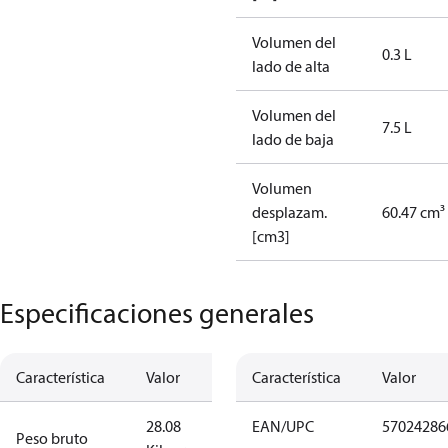
Volumen del
0.3 L
lado de alta
Volumen del
7.5 L
lado de baja
Volumen
desplazam.
60.47 cm³
[cm3]
Especificaciones generales
Característica
Valor
Característica
Valor
28.08
EAN/UPC
57024286
Peso bruto