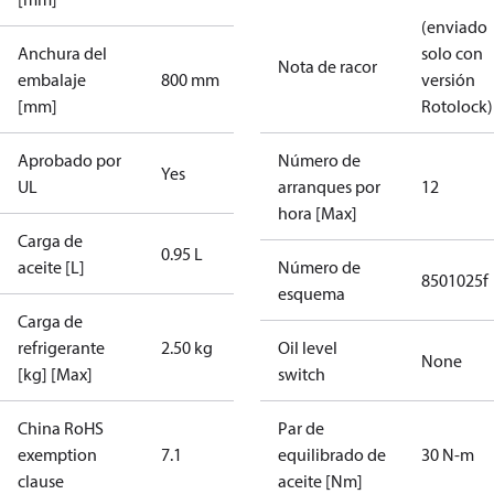
(enviado
Anchura del
solo con
Nota de racor
embalaje
800 mm
versión
[mm]
Rotolock)
Aprobado por
Número de
Yes
UL
arranques por
12
hora [Max]
Carga de
0.95 L
aceite [L]
Número de
8501025f
esquema
Carga de
refrigerante
2.50 kg
Oil level
None
[kg] [Max]
switch
China RoHS
Par de
exemption
7.1
equilibrado de
30 N-m
clause
aceite [Nm]