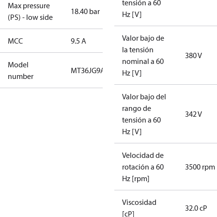
tensión a 60
Max pressure
18.40 bar
Hz [V]
(PS) - low side
Valor bajo de
MCC
9.5 A
la tensión
380 V
nominal a 60
Model
MT36JG9AVE
Hz [V]
number
Valor bajo del
rango de
342 V
tensión a 60
Hz [V]
Velocidad de
rotación a 60
3500 rpm
Hz [rpm]
Viscosidad
32.0 cP
[cP]