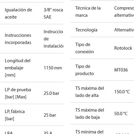
Técnica de la
Compreso
Igualación de
3/8'' roscar
marca
alternati
aceite
SAE
Tecnología
Alternati
Instrucciones
Instrucciones
de
incorporadas
Tipo de
instalación
Rotolock
conexión
Longitud del
Tipo de
embalaje
1150 mm
MT036
producto
[mm]
TS máxima del
LP de prueba
150.0 °C
25.0 bar
lado de alta
[bar] [Max]
TS máxima del
LP, fábrica
50.0 °C
25 bar
lado de baja
[bar]
TS mínima del
LRA
35 A