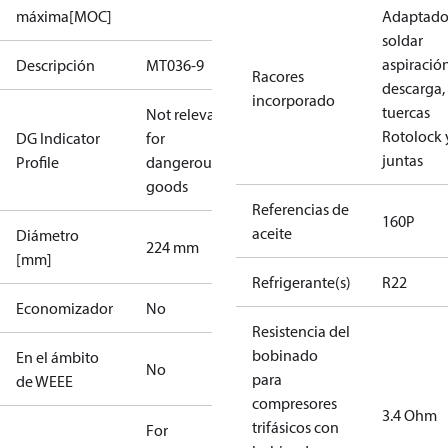
máxima[MOC]
Adaptado
soldar
aspiració
Descripción
MT036-9
Racores
descarga,
incorporado
tuercas
Not relevant
Rotolock 
DG Indicator
for
juntas
Profile
dangerous
goods
Referencias de
160P
aceite
Diámetro
224 mm
[mm]
Refrigerante(s)
R22
Economizador
No
Resistencia del
bobinado
En el ámbito
No
para
de WEEE
compresores
3.4 Ohm
trifásicos con
For