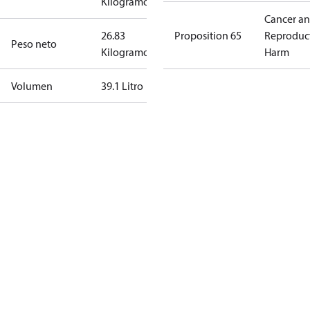
Kilogramo
Cancer a
26.83
Proposition 65
Reproduc
Peso neto
Kilogramo
Harm
Volumen
39.1 Litro