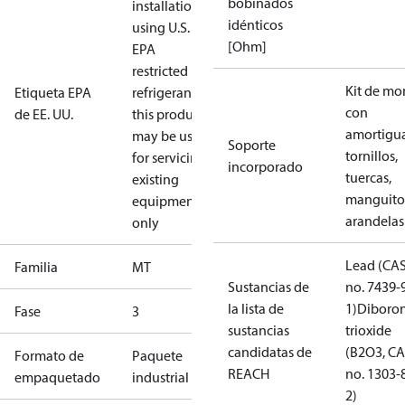
bobinados
installations
idénticos
using U.S.
[Ohm]
EPA
restricted
Kit de mo
Etiqueta EPA
refrigerants,
con
de EE. UU.
this product
amortigua
may be used
Soporte
tornillos,
for servicing
incorporado
tuercas,
existing
manguito
equipment
arandelas
only
Lead (CA
Familia
MT
Sustancias de
no. 7439-
la lista de
1)
Diboro
Fase
3
sustancias
trioxide
candidatas de
(B2O3, C
Formato de
Paquete
REACH
no. 1303-
empaquetado
industrial
2)