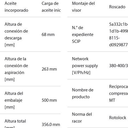
Aceite
Carga de
Montaje del
Roscado
incorporado
aceite inicial
visor
Altura de
5a332c1b
N.° de
conexión de
1d1b-499
68 mm
expediente
descarga
8115-
SCIP
[mm]
d0929877
Altura de la
Network
conexión de
power supply
380-400/3
263 mm
aspiración
[V/Ph/Hz]
[mm]
Reciproca
Nombre de
Altura del
compress
producto
embalaje
500 mm
MT
[mm]
Norma del
Rotolock
Altura total
racor
356.0 mm
[mm]