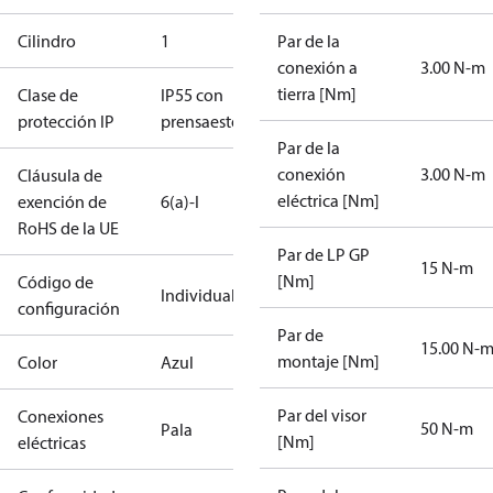
Cilindro
1
Par de la
conexión a
3.00 N-m
tierra [Nm]
Clase de
IP55 con
protección IP
prensaestopas
Par de la
conexión
3.00 N-m
Cláusula de
eléctrica [Nm]
exención de
6(a)-I
RoHS de la UE
Par de LP GP
15 N-m
[Nm]
Código de
Individual
configuración
Par de
15.00 N-
montaje [Nm]
Color
Azul
Par del visor
Conexiones
50 N-m
Pala
[Nm]
eléctricas