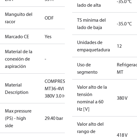
-35.0 °C
lado de alta
Manguito del
ODF
TS mínima del
racor
-35.0 °C
lado de baja
Marcado CE
Yes
Unidades de
12
empaquetadura
Material de la
conexión de
-
Uso de
Refrigera
aspiración
segmento
MT
COMPRESOR
Material
Valor alto de la
MT36-4VI
Description
tensión
380V 3.0 HP
380 V
nominal a 60
Hz [V]
Max pressure
(PS) - high
29.40 bar
Valor alto del
side
rango de
418 V