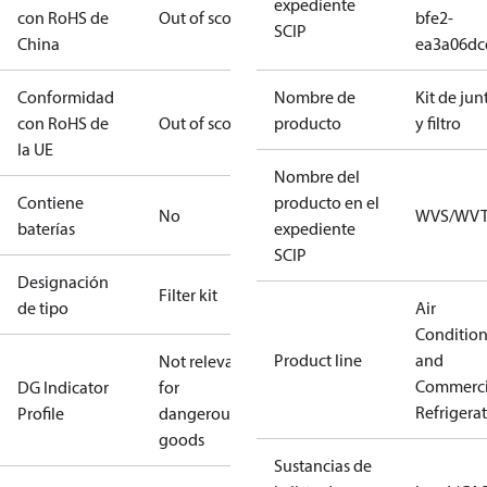
expediente
con RoHS de
Out of scope
bfe2-
SCIP
China
ea3a06dc
Conformidad
Nombre de
Kit de jun
con RoHS de
Out of scope
producto
y filtro
la UE
Nombre del
Contiene
producto en el
No
WVS/WV
baterías
expediente
SCIP
Designación
Filter kit
de tipo
Air
Conditio
Product line
and
Not relevant
Commerci
DG Indicator
for
Refrigera
Profile
dangerous
goods
Sustancias de