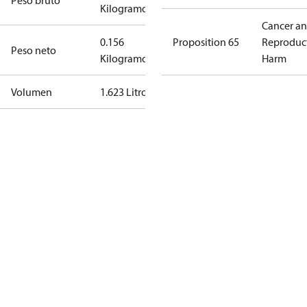
Peso bruto
Kilogramo
Cancer a
0.156
Proposition 65
Reproduc
Peso neto
Kilogramo
Harm
Volumen
1.623 Litro