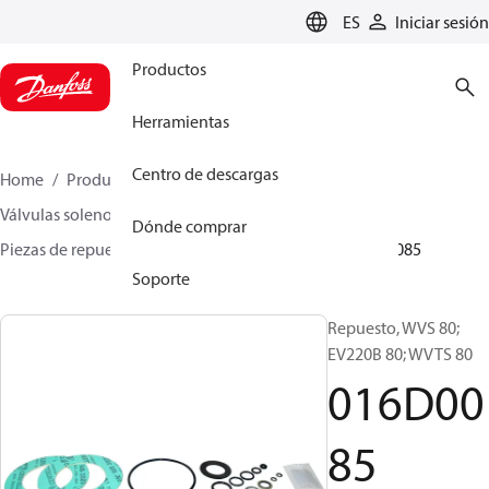
LANGUAGE
ES
Iniciar sesión
Productos
Herramientas
Centro de descargas
Home
Productos
Climate Solutions for heating
Válvulas solenoides, Fluid Controls
Dónde comprar
Piezas de repuesto y accesorios para válvulas
016D0085
Soporte
Repuesto, WVS 80;
EV220B 80; WVTS 80
016D00
85