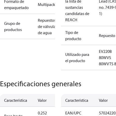
la lista de
Lead (CA
Formato de
Multipack
sustancias
no. 7439-
empaquetado
candidatas de
1)
REACH
Repuestos
Grupo de
de válvulas
productos
Tipo de
de agua
Repuesto
producto
EV220B
Utilizado para
80
WVS
el producto
80
WVTS 
Especificaciones generales
Característica
Valor
Característica
Valor
0.252
EAN/UPC
57024220