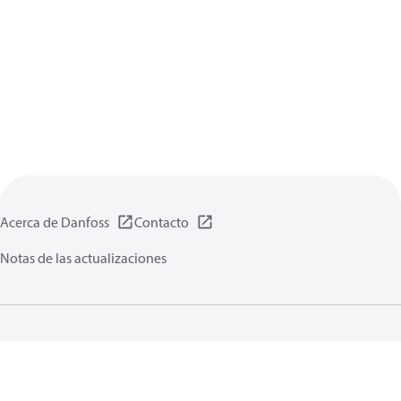
Acerca de Danfoss
Contacto
Notas de las actualizaciones
Política de privacidad de datos
Terminos uso
Información general
Cookies