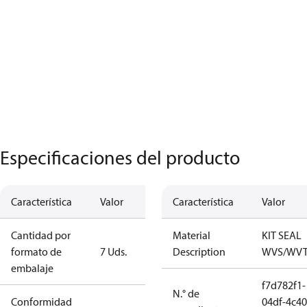
Especificaciones del producto
Característica
Valor
Característica
Valor
Cantidad por
Material
KIT SEAL
formato de
7 Uds.
Description
WVS/WVT
embalaje
f7d782f1-
N.° de
Conformidad
04df-4c40