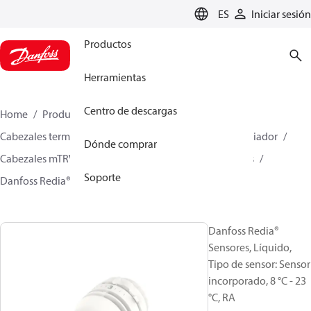
LANGUAGE
ES
Iniciar sesión
Productos
Herramientas
Centro de descargas
Home
Productos
Climate Solutions for heating
Cabezales termostáticos de radiador
Sensores de radiador
Dónde comprar
Cabezales mTRV
Cabezales para válvulas RA Danfoss
Soporte
Danfoss Redia® Sensores
015G5423
Danfoss Redia®
Sensores, Líquido,
Tipo de sensor: Sensor
incorporado, 8 °C - 23
°C, RA