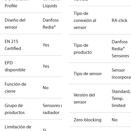
Profile
Liquids
Tipo de
Diseño del
Danfoss
conexión al
RA-click
sensor
Redia®
sensor
EN 215
Danfoss
Yes
Tipo de
Certified
Redia®
producto
Sensores
EPD
Yes
disponible
Sensor
Tipo de sensor
incorpor
Función de
No
cierre
Standard,
Versión del
Temp.
sensor
Grupo de
Sensores de
limited
productos
radiador
Zero-blocking
No
Limitación de
Sí