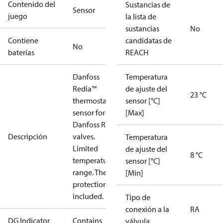
Contenido del
Sustancias de
Sensor
juego
la lista de
sustancias
No
Contiene
candidatas de
No
baterías
REACH
Danfoss
Temperatura
Redia™
de ajuste del
23 °C
thermostatic
sensor [°C]
sensor for for
[Max]
Danfoss RA
Descripción
valves.
Temperatura
Limited
de ajuste del
8 °C
temperature
sensor [°C]
range. Theft
[Min]
protection
included.
Tipo de
conexión a la
RA
DG Indicator
Contains
válvula