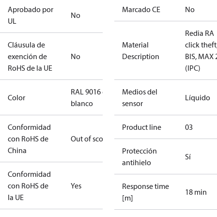
Aprobado por
Marcado CE
No
No
UL
Redia RA
Cláusula de
Material
click theft
exención de
No
Description
BIS, MAX 
RoHS de la UE
(IPC)
RAL 9016 en
Medios del
Color
Líquido
blanco
sensor
Conformidad
Product line
03
con RoHS de
Out of scope
China
Protección
Sí
antihielo
Conformidad
con RoHS de
Yes
Response time
18 min
la UE
[m]