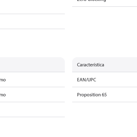
Característica
amo
EAN/UPC
amo
Proposition 65