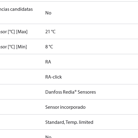
ancias candidatas
No
sor [°C] [Max]
21 °C
sor [°C] [Min]
8 °C
RA
RA-click
Danfoss Redia® Sensores
Sensor incorporado
Standard, Temp. limited
No