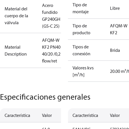
Tipo de
Acero
Libre
Material del
montaje
fundido
cuerpo de la
GP240GH
válvula
Tipo de
AFQM-W
(GS-C 25)
producto
KF2
AFQM-W
Tipos de
Material
KF2 PN40
Brida
conexión
Description
40/20 /0,2 fla
flow/ret
Valores kvs
20.00 m³/
[m³/h]
Especificaciones generales
Característica
Valor
Característica
Valor