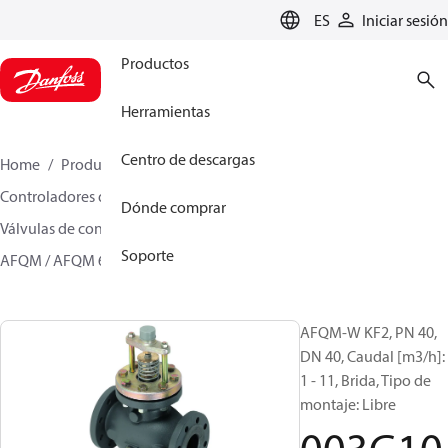
LANGUAGE
ES
Iniciar sesión
Productos
Herramientas
Centro de descargas
Home
Productos
Climate Solutions for heating
Controladores de caudal y presión
Dónde comprar
Válvulas de control independientes de la presión
Soporte
AFQM / AFQM 6
003G1098
AFQM-W KF2, PN 40,
DN 40, Caudal [m3/h]:
1 - 11, Brida, Tipo de
montaje: Libre