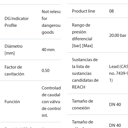
Product line
08
Not relevant
DG Indicator
for
Rango de
Profile
dangerous
presión
goods
20.00 bar
diferencial
[bar] [Max]
Diámetro
40 mm
[mm]
Sustancias de
la lista de
Lead (CA
Factor de
0.50
sustancias
no. 7439-
cavitación
candidatas de
1)
REACH
Controlador
de caudal
Tamaño de
Función
con válvula
DN 40
conexión
de control
int.
Tamaño de
DN 40