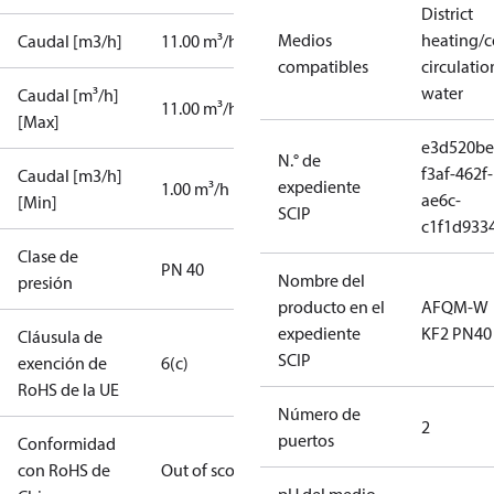
District
Medios
heating/c
Caudal [m3/h]
11.00 m³/h
compatibles
circulatio
water
Caudal [m³/h]
11.00 m³/h
[Max]
e3d520be
N.° de
f3af-462f-
Caudal [m3/h]
expediente
1.00 m³/h
ae6c-
[Min]
SCIP
c1f1d933
Clase de
PN 40
Nombre del
presión
producto en el
AFQM-W
expediente
KF2 PN40
Cláusula de
SCIP
exención de
6(c)
RoHS de la UE
Número de
2
puertos
Conformidad
con RoHS de
Out of scope