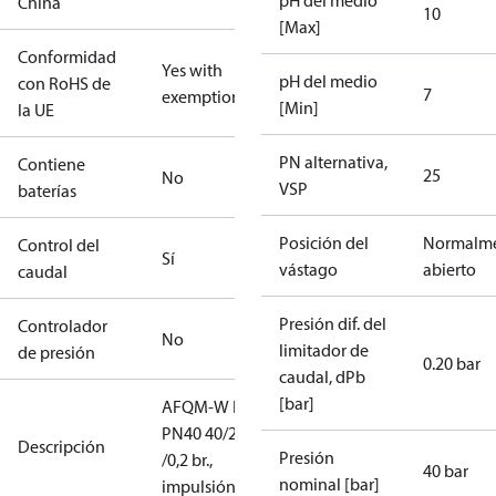
pH del medio
China
10
[Max]
Conformidad
Yes with
pH del medio
con RoHS de
7
exemptions
[Min]
la UE
PN alternativa,
Contiene
25
No
VSP
baterías
Posición del
Normalm
Control del
Sí
vástago
abierto
caudal
Presión dif. del
Controlador
No
limitador de
de presión
0.20 bar
caudal, dPb
[bar]
AFQM-W KF2
PN40 40/20
Descripción
Presión
/0,2 br.,
40 bar
nominal [bar]
impulsión/ret.