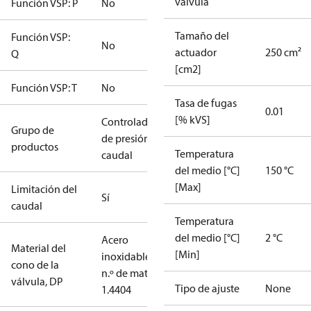
válvula
Función VSP: P
No
Tamaño del
Función VSP:
No
actuador
250 cm²
Q
[cm2]
Función VSP: T
No
Tasa de fugas
0.01
[% kVS]
Controladores
Grupo de
de presión y
productos
Temperatura
caudal
del medio [°C]
150 °C
[Max]
Limitación del
Sí
caudal
Temperatura
del medio [°C]
2 °C
Acero
Material del
[Min]
inoxidable,
cono de la
n.º de mat.
válvula, DP
Tipo de ajuste
None
1.4404