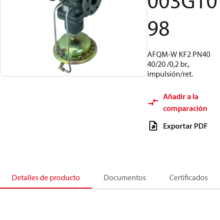
003G10
98
AFQM-W KF2 PN40
40/20 /0,2 br.,
impulsión/ret.
Añadir a la
comparación
Exportar PDF
Detalles de producto
Documentos
Certificados