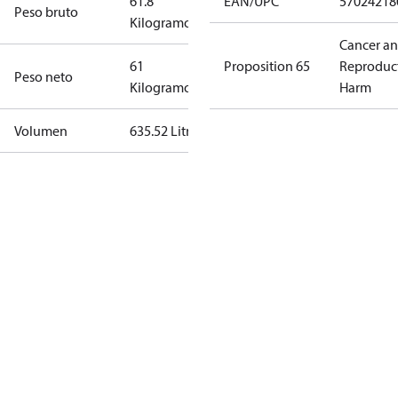
61.8
EAN/UPC
57024218
Peso bruto
Kilogramo
Cancer a
61
Proposition 65
Reproduc
Peso neto
Kilogramo
Harm
Volumen
635.52 Litro