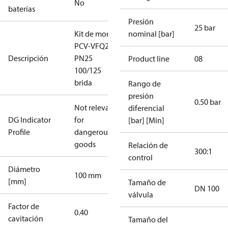
No
baterías
Presión
25 bar
Kit de mont.
nominal [bar]
PCV-VFQ21
Descripción
PN25
Product line
08
100/125
brida
Rango de
presión
0.50 bar
Not relevant
diferencial
DG Indicator
for
[bar] [Min]
Profile
dangerous
goods
Relación de
300:1
control
Diámetro
100 mm
[mm]
Tamaño de
DN 100
válvula
Factor de
0.40
cavitación
Tamaño del