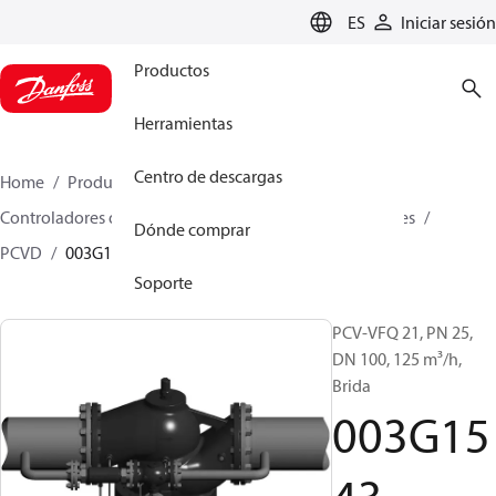
LANGUAGE
ES
Iniciar sesión
Productos
Herramientas
Centro de descargas
Home
Productos
Climate Solutions for heating
Controladores de caudal y presión
Pilot control valves
Dónde comprar
PCVD
003G1543
Soporte
PCV-VFQ 21, PN 25,
DN 100, 125 m³/h,
Brida
003G15