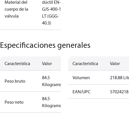
Material del
dúctil EN-
cuerpo de la
GJS-400-18-
válvula
LT (GGG-
40.3)
Especificaciones generales
Característica
Valor
Característica
Valor
84.5
Volumen
218.88 Lit
Peso bruto
Kilogramo
EAN/UPC
57024218
84.5
Peso neto
Kilogramo