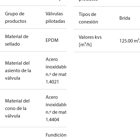
Grupo de
Válvulas
Tipos de
Brida
productos
pilotadas
conexión
Material de
Valores kvs
EPDM
125.00 m³
sellado
[m³/h]
Acero
Material del
inoxidable,
asiento de la
n.º de mat.
válvula
1.4021
Acero
Material del
inoxidable,
cono de la
n.º de mat.
válvula
1.4404
Fundición