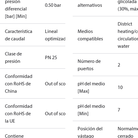
presión
glicolada
0.50 bar
alternativos
diferencial
(30%, máx
[bar] [Min]
District
Característica
Lineal
Medios
heating/c
de caudal
optimizada
compatibles
circulatio
water
Clase de
PN 25
presión
Número de
2
puertos
Conformidad
con RoHS de
Out of scope
pH del medio
10
China
[Max]
Conformidad
pH del medio
7
con RoHS de
Out of scope
[Min]
la UE
Posición del
Normalm
Contiene
vástago
cerrado