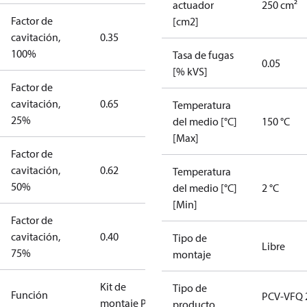
actuador
250 cm²
Factor de
[cm2]
cavitación,
0.35
100%
Tasa de fugas
0.05
[% kVS]
Factor de
cavitación,
0.65
Temperatura
25%
del medio [°C]
150 °C
[Max]
Factor de
cavitación,
0.62
Temperatura
50%
del medio [°C]
2 °C
[Min]
Factor de
cavitación,
0.40
Tipo de
Libre
75%
montaje
Kit de
Tipo de
Función
PCV-VFQ 
montaje PCV
producto