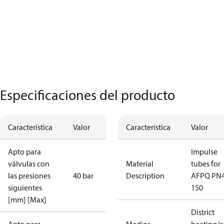
Especificaciones del producto
Característica
Valor
Característica
Valor
Apto para
Impulse
válvulas con
Material
tubes for
las presiones
40 bar
Description
AFPQ PN
siguientes
150
[mm] [Max]
District