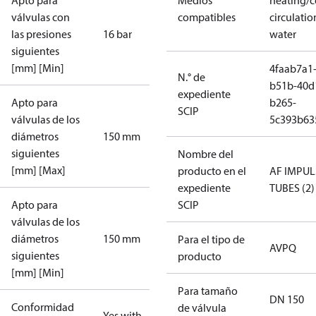
Apto para
Medios
heating/c
válvulas con
compatibles
circulatio
las presiones
16 bar
water
siguientes
[mm] [Min]
4faab7a1
N.° de
b51b-40d
expediente
Apto para
b265-
SCIP
válvulas de los
5c393b63
diámetros
150 mm
siguientes
Nombre del
[mm] [Max]
producto en el
AF IMPUL
expediente
TUBES (2)
Apto para
SCIP
válvulas de los
diámetros
150 mm
Para el tipo de
AVPQ
siguientes
producto
[mm] [Min]
Para tamaño
DN 150
Conformidad
de válvula
Yes with