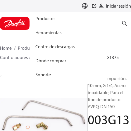
LANGUAGE
ES
Iniciar sesión
Productos
Herramientas
Centro de descargas
Home
Productos
Climate Solutions for heating
Controladores de caudal y presión
Accesorios
003G1375
Dónde comprar
Soporte
Tubos de impulsión,
10 mm, G 1/4, Acero
inoxidable, Para el
tipo de producto:
AVPQ, DN 150
003G13