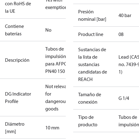
con RoHS de
exemptions
la UE
Presión
40 bar
nominal [bar]
Contiene
No
baterías
Product line
08
Tubos de
Sustancias de
impulsión
la lista de
Lead (CA
Descripción
para AFPQ
sustancias
no. 7439-
PN40 150
candidatas de
1)
REACH
Not relevant
DG Indicator
for
Tamaño de
G 1/4
Profile
dangerous
conexión
goods
Tipo de
Tubos de
Diámetro
producto
impulsió
10 mm
[mm]