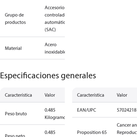
Accesorios:
Grupo de
controladores
productos
automáticos
(SAC)
Acero
Material
inoxidable
Especificaciones generales
Característica
Valor
Característica
Valor
0.485
EAN/UPC
57024218
Peso bruto
Kilogramo
Cancer a
0.485
Proposition 65
Reproduc
Peso neto