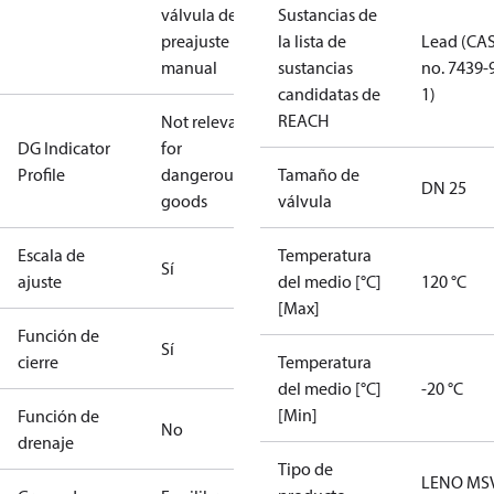
válvula de
Sustancias de
preajuste
la lista de
Lead (CA
manual
sustancias
no. 7439-
candidatas de
1)
REACH
Not relevant
DG Indicator
for
Profile
dangerous
Tamaño de
DN 25
goods
válvula
Escala de
Temperatura
Sí
ajuste
del medio [°C]
120 °C
[Max]
Función de
Sí
cierre
Temperatura
del medio [°C]
-20 °C
[Min]
Función de
No
drenaje
Tipo de
LENO MS