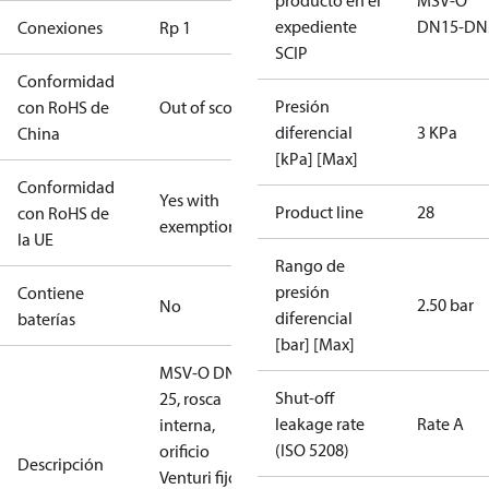
producto en el
MSV-O
expediente
DN15-DN
Conexiones
Rp 1
SCIP
Conformidad
Presión
con RoHS de
Out of scope
diferencial
3 KPa
China
[kPa] [Max]
Conformidad
Yes with
Product line
28
con RoHS de
exemptions
la UE
Rango de
presión
Contiene
2.50 bar
No
diferencial
baterías
[bar] [Max]
MSV-O DN
Shut-off
25, rosca
leakage rate
Rate A
interna,
(ISO 5208)
orificio
Descripción
Venturi fijo,