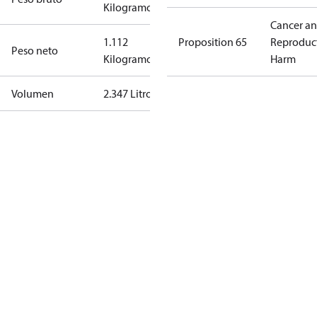
Kilogramo
Cancer a
1.112
Proposition 65
Reproduc
Peso neto
Kilogramo
Harm
Volumen
2.347 Litro