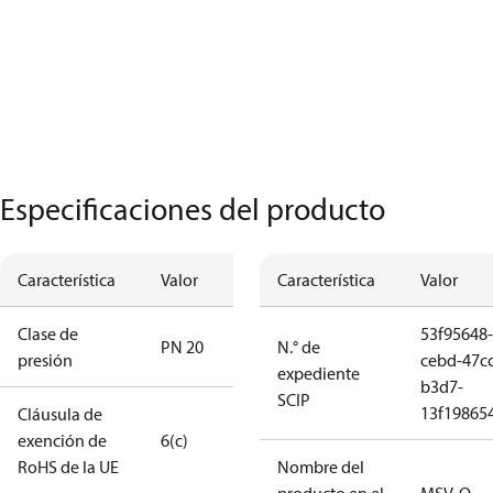
Especificaciones del producto
Característica
Valor
Característica
Valor
Clase de
53f95648-
PN 20
N.° de
presión
cebd-47cc
expediente
b3d7-
SCIP
13f19865
Cláusula de
exención de
6(c)
RoHS de la UE
Nombre del