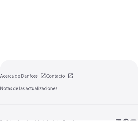
Acerca de Danfoss
Contacto
Notas de las actualizaciones
Política de privacidad de datos
Terminos uso
Información general
Cookies