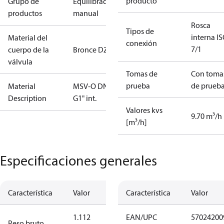
producto
Grupo de
Equilibrado
productos
manual
Rosca
Tipos de
interna I
Material del
conexión
7/1
cuerpo de la
Bronce DZR
válvula
Tomas de
Con toma
prueba
de prueb
Material
MSV-O DN25
Description
G1" int.
Valores kvs
9.70 m³/h
[m³/h]
Especificaciones generales
Característica
Valor
Característica
Valor
1.112
EAN/UPC
57024200
Peso bruto