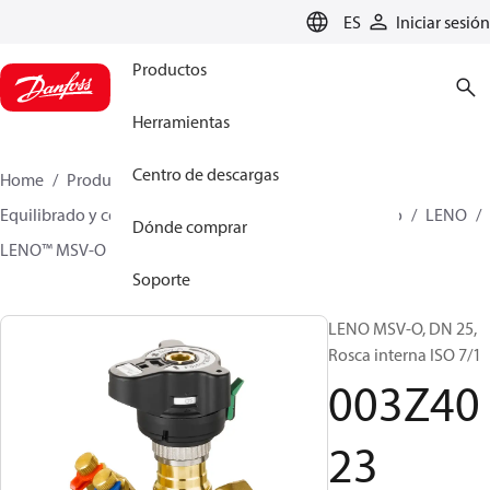
LANGUAGE
ES
Iniciar sesión
Productos
Herramientas
Centro de descargas
Home
Productos
Climate Solutions for heating
Equilibrado y control hidrónicos
Equilibrado Estático
LENO
Dónde comprar
LENO™ MSV-O
003Z4023
Soporte
LENO MSV-O, DN 25,
Rosca interna ISO 7/1
003Z40
23