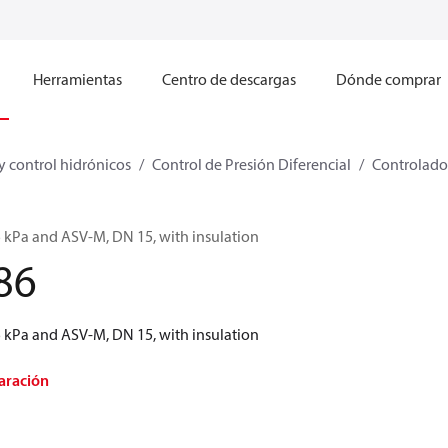
Herramientas
Centro de descargas
Dónde comprar
y control hidrónicos
Control de Presión Diferencial
Controlador
5 kPa and ASV-M, DN 15, with insulation
86
5 kPa and ASV-M, DN 15, with insulation
aración