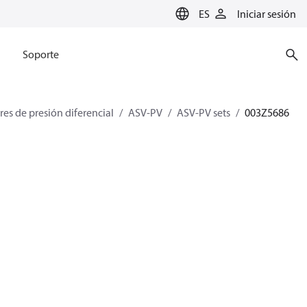
ES
Iniciar sesión
Soporte
es de presión diferencial
ASV-PV
ASV-PV sets
003Z5686