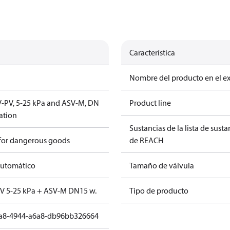
Característica
Nombre del producto en el e
SV-PV, 5-25 kPa and ASV-M, DN
Product line
lation
Sustancias de la lista de sust
 for dangerous goods
de REACH
automático
Tamaño de válvula
PV 5-25 kPa + ASV-M DN15 w.
Tipo de producto
a8-4944-a6a8-db96bb326664