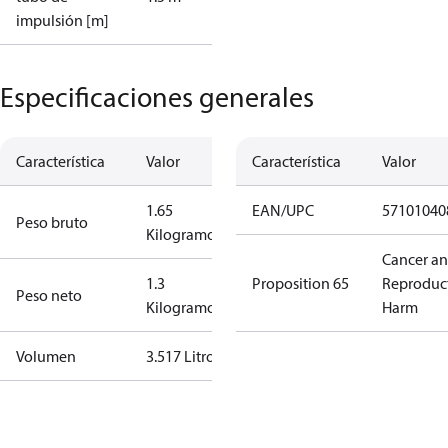
impulsión [m]
Especificaciones generales
Característica
Valor
Característica
Valor
1.65
EAN/UPC
57101040
Peso bruto
Kilogramo
Cancer a
1.3
Proposition 65
Reproduc
Peso neto
Kilogramo
Harm
Volumen
3.517 Litro