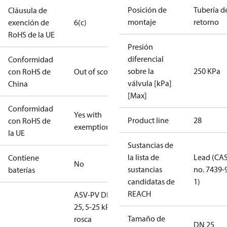
Posición de
Tubería d
Cláusula de
montaje
retorno
exención de
6(c)
RoHS de la UE
Presión
diferencial
Conformidad
sobre la
250 KPa
con RoHS de
Out of scope
válvula [kPa]
China
[Max]
Conformidad
Yes with
Product line
28
con RoHS de
exemptions
la UE
Sustancias de
la lista de
Lead (CA
Contiene
No
sustancias
no. 7439-
baterías
candidatas de
1)
REACH
ASV-PV DN
25, 5-25 kPa,
Tamaño de
rosca
DN 25