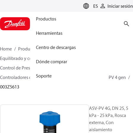
LANGUAGE
ES
Iniciar sesión
Productos
Herramientas
Centro de descargas
Home
Productos
Climate Solutions for heating
Equilibrado y control hidrónicos
Dónde comprar
Control de Presión Diferencial
Soporte
Controladores de presión diferencial
ASV-PV
ASV-PV 4 gen
003Z5613
ASV-PV 4G, DN 25, 5
kPa - 25 kPa, Rosca
externa, Con
aislamiento