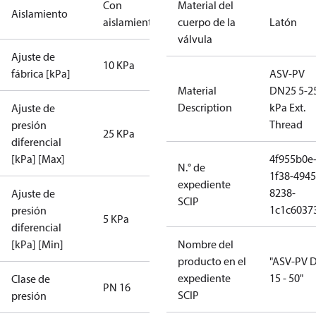
Con
Material del
Aislamiento
aislamiento
cuerpo de la
Latón
válvula
Ajuste de
10 KPa
fábrica [kPa]
ASV-PV
Material
DN25 5-2
Description
kPa Ext.
Ajuste de
Thread
presión
25 KPa
diferencial
[kPa] [Max]
4f955b0e
N.° de
1f38-4945
expediente
8238-
Ajuste de
SCIP
1c1c6037
presión
5 KPa
diferencial
[kPa] [Min]
Nombre del
producto en el
"ASV-PV 
expediente
15 - 50"
Clase de
PN 16
SCIP
presión