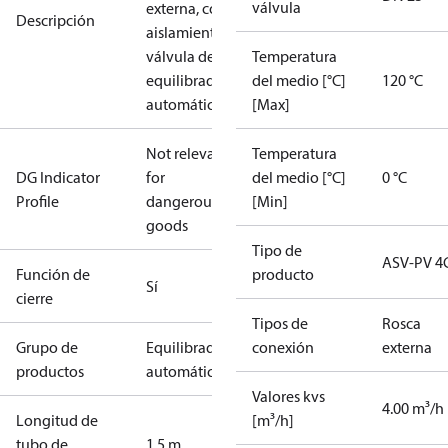
válvula
externa, con
Descripción
aislamiento,
válvula de
Temperatura
equilibrado
del medio [°C]
120 °C
automático
[Max]
Not relevant
Temperatura
DG Indicator
for
del medio [°C]
0 °C
Profile
dangerous
[Min]
goods
Tipo de
ASV-PV 4
Función de
producto
Sí
cierre
Tipos de
Rosca
Grupo de
Equilibrado
conexión
externa
productos
automático
Valores kvs
4.00 m³/h
Longitud de
[m³/h]
tubo de
1.5 m