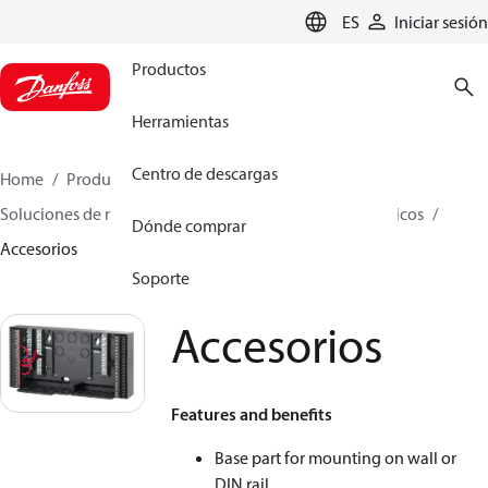
LANGUAGE
ES
Iniciar sesión
Productos
Herramientas
Centro de descargas
Home
Productos
Climate Solutions for heating
Soluciones de monitorización y controladores electrónicos
Dónde comprar
Accesorios
Soporte
Accesorios
Features and benefits
Base part for mounting on wall or
DIN rail