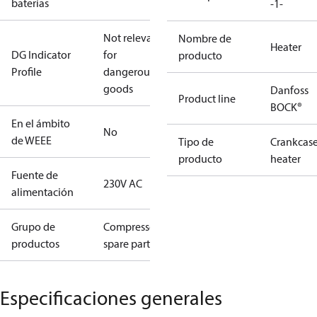
baterías
-1-
Not relevant
Nombre de
Heater
DG Indicator
for
producto
Profile
dangerous
goods
Danfoss
Product line
BOCK®
En el ámbito
No
de WEEE
Tipo de
Crankcas
producto
heater
Fuente de
230V AC
alimentación
Grupo de
Compressors
productos
spare parts
Especificaciones generales