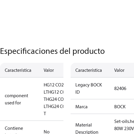
Especificaciones del producto
Característica
Valor
Característica
Valor
HG12 CO2
Legacy BOCK
82406
LT
HG12 CO2
ID
component
T
HG24 CO2
used for
LT
HG24 CO2
Marca
BOCK
T
Set-oils.h
Material
Contiene
80W 230V
No
Description