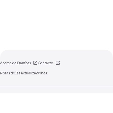
Acerca de Danfoss
Contacto
Notas de las actualizaciones
Política de privacidad de datos
Terminos uso
Información general
Cookies