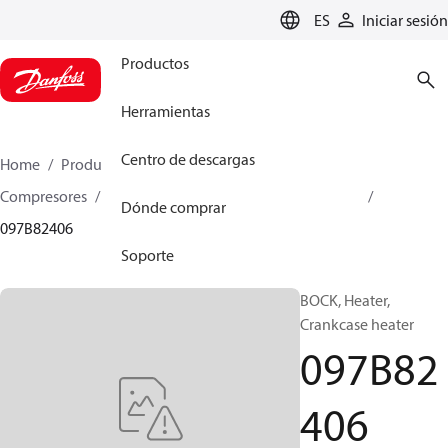
LANGUAGE
ES
Iniciar sesión
Productos
Herramientas
Centro de descargas
Home
Productos
Climate Solutions for heating
Compresores
Piezas de recambio y accesorios BOCK
Dónde comprar
097B82406
Soporte
BOCK, Heater,
Crankcase heater
097B82
406