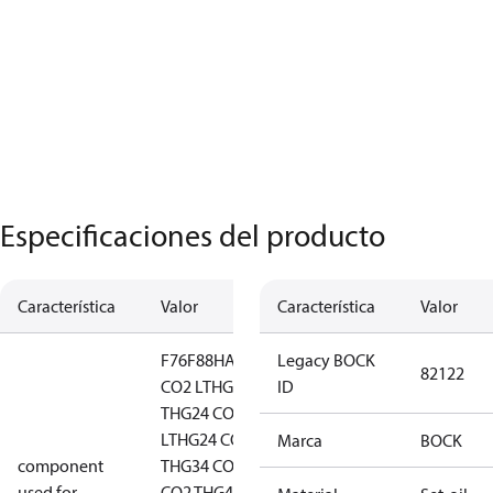
Especificaciones del producto
Característica
Valor
Característica
Valor
F76
F88
HA44
HG12
Legacy BOCK
82122
CO2 LT
HG12 CO2
ID
T
HG24 CO2
LT
HG24 CO2
Marca
BOCK
component
T
HG34 CO2
HG34
used for
CO2 T
HG44
HG44