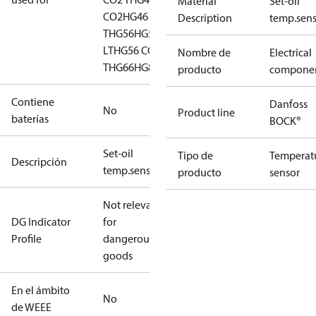
Material
Set-oil
CO2
HG46 CO2
Description
temp.sens
T
HG56
HG56 CO2
LT
HG56 CO2
Nombre de
Electrical
T
HG66
HG88
HGZ7
producto
compone
Contiene
Danfoss
No
Product line
baterías
BOCK®
Set-oil
Tipo de
Temperat
Descripción
temp.sens.cpl.1/8"NPTF
producto
sensor
Not relevant
DG Indicator
for
Profile
dangerous
goods
En el ámbito
No
de WEEE