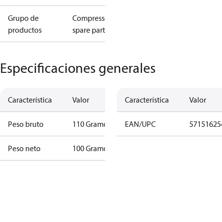
Grupo de
Compressors
productos
spare parts
Especificaciones generales
Característica
Valor
Característica
Valor
Peso bruto
110 Gramo
EAN/UPC
57151625
Peso neto
100 Gramo