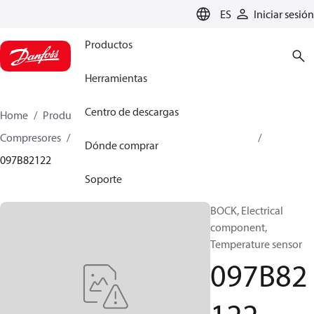
LANGUAGE
ES
Iniciar sesión
Productos
Herramientas
Centro de descargas
Home
Productos
Climate Solutions for heating
Compresores
Piezas de recambio y accesorios BOCK
Dónde comprar
097B82122
Soporte
BOCK, Electrical
component,
Temperature sensor
097B82