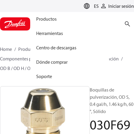
LANGUAGE
ES
Iniciar sesión
Productos
Herramientas
Centro de descargas
Home
Productos
Climate Solutions for heating
Componentes para quemador
Boquillas de pulverización
Dónde comprar
OD B / OD H / OD S
030F6904
Soporte
Boquillas de
pulverización, OD S,
0.4 gal/h, 1.46 kg/h, 60
°, Sólido
030F69