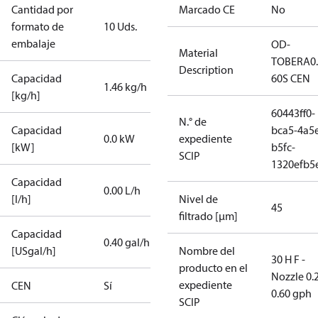
Cantidad por
Marcado CE
No
formato de
10 Uds.
embalaje
OD-
Material
TOBERA0
Description
Capacidad
60S CEN
1.46 kg/h
[kg/h]
60443ff0-
N.° de
Capacidad
bca5-4a5
0.0 kW
expediente
[kW]
b5fc-
SCIP
1320efb5
Capacidad
0.00 L/h
[l/h]
Nivel de
45
filtrado [µm]
Capacidad
0.40 gal/h
[USgal/h]
Nombre del
30 H F -
producto en el
Nozzle 0.
expediente
CEN
Sí
0.60 gph
SCIP