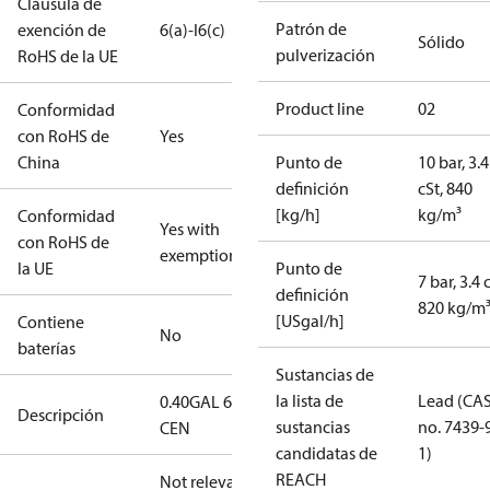
Cláusula de
Patrón de
exención de
6(a)-I
6(c)
Sólido
pulverización
RoHS de la UE
Product line
02
Conformidad
con RoHS de
Yes
China
Punto de
10 bar, 3.4
definición
cSt, 840
[kg/h]
kg/m³
Conformidad
Yes with
con RoHS de
exemptions
la UE
Punto de
7 bar, 3.4 
definición
820 kg/m
[USgal/h]
Contiene
No
baterías
Sustancias de
la lista de
Lead (CA
0.40GAL 60S
Descripción
sustancias
no. 7439-
CEN
candidatas de
1)
REACH
Not relevant