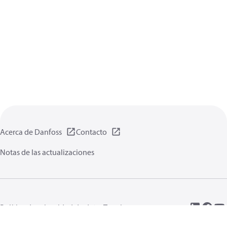
Acerca de Danfoss
Contacto
Notas de las actualizaciones
Política de privacidad de datos
Terminos uso
Información general
Cookies