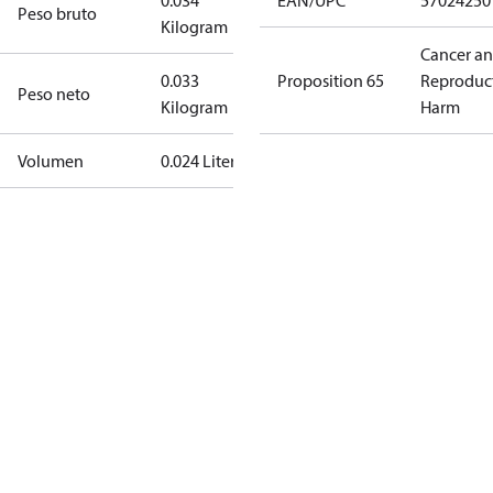
0.034
EAN/UPC
57024250
Peso bruto
Kilogram
Cancer a
0.033
Proposition 65
Reproduc
Peso neto
Kilogram
Harm
Volumen
0.024 Liter