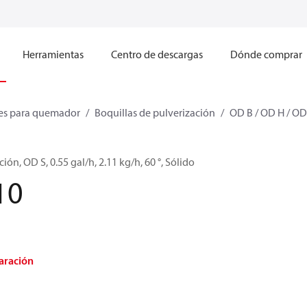
Herramientas
Centro de descargas
Dónde comprar
s para quemador
Boquillas de pulverización
OD B / OD H / OD
ión, OD S, 0.55 gal/h, 2.11 kg/h, 60 °, Sólido
10
aración