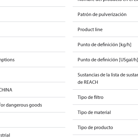
Patrón de pulverización
Product line
Punto de definición [kg/h]
mptions
Punto de definición [USgal/h
Sustancias de la lista de sust
de REACH
 CHINA
Tipo de filtro
 for dangerous goods
Tipo de material
Tipo de producto
trial