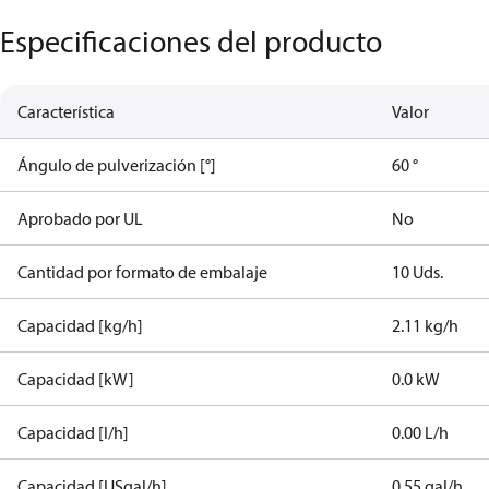
Especificaciones del producto
Característica
Valor
Ángulo de pulverización [°]
60 °
Aprobado por UL
No
Cantidad por formato de embalaje
10 Uds.
Capacidad [kg/h]
2.11 kg/h
Capacidad [kW]
0.0 kW
Capacidad [l/h]
0.00 L/h
Capacidad [USgal/h]
0.55 gal/h