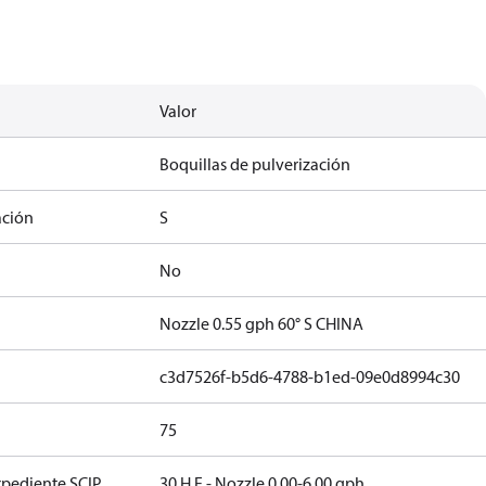
Valor
Boquillas de pulverización
ación
S
No
Nozzle 0.55 gph 60° S CHINA
c3d7526f-b5d6-4788-b1ed-09e0d8994c30
75
xpediente SCIP
30 H F - Nozzle 0.00-6.00 gph