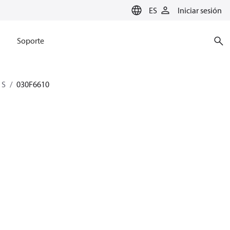
ES
Iniciar sesión
Soporte
 S
030F6610