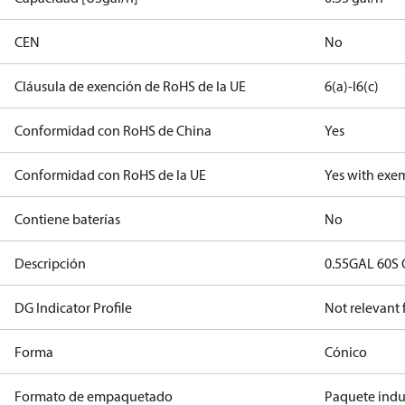
CEN
No
Cláusula de exención de RoHS de la UE
6(a)-I
6(c)
Conformidad con RoHS de China
Yes
Conformidad con RoHS de la UE
Yes with exe
Contiene baterías
No
Descripción
0.55GAL 60S
DG Indicator Profile
Not relevant
Forma
Cónico
Formato de empaquetado
Paquete indus