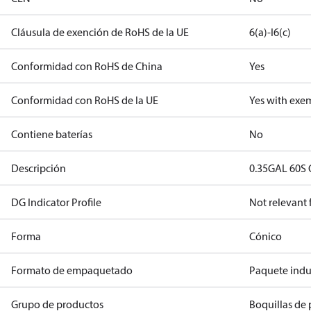
Cláusula de exención de RoHS de la UE
6(a)-I
6(c)
Conformidad con RoHS de China
Yes
Conformidad con RoHS de la UE
Yes with exe
Contiene baterías
No
Descripción
0.35GAL 60S
DG Indicator Profile
Not relevant
Forma
Cónico
Formato de empaquetado
Paquete indus
Grupo de productos
Boquillas de 