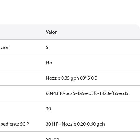
Valor
ación
S
No
Nozzle 0.35 gph 60° S OD
60443ff0-bca5-4a5e-b5fc-1320efb5ecd5
30
xpediente SCIP
30 H F - Nozzle 0.20-0.60 gph
Sólido