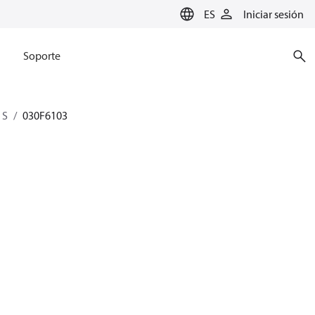
ES
Iniciar sesión
Soporte
 S
030F6103