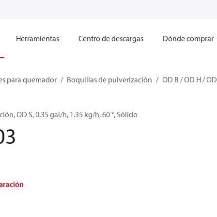
Herramientas
Centro de descargas
Dónde comprar
s para quemador
Boquillas de pulverización
OD B / OD H / OD
ión, OD S, 0.35 gal/h, 1.35 kg/h, 60 °, Sólido
03
aración