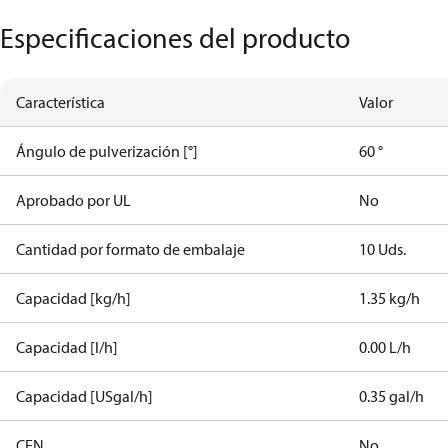
Especificaciones del producto
Característica
Valor
Ángulo de pulverización [°]
60 °
Aprobado por UL
No
Cantidad por formato de embalaje
10 Uds.
Capacidad [kg/h]
1.35 kg/h
Capacidad [l/h]
0.00 L/h
Capacidad [USgal/h]
0.35 gal/h
CEN
No