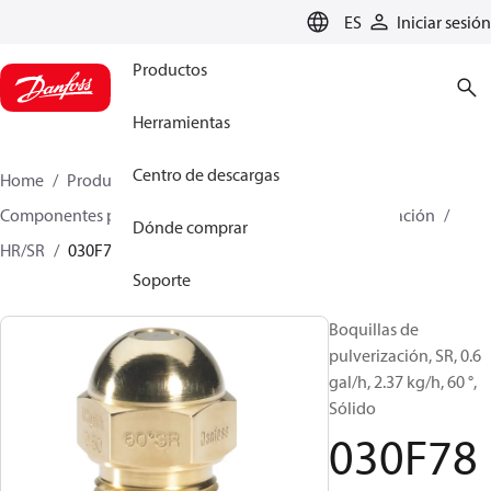
LANGUAGE
ES
Iniciar sesión
Productos
Herramientas
Centro de descargas
Home
Productos
Climate Solutions for heating
Componentes para quemador
Boquillas de pulverización
Dónde comprar
HR/SR
030F7862
Soporte
Boquillas de
pulverización, SR, 0.6
gal/h, 2.37 kg/h, 60 °,
Sólido
030F78