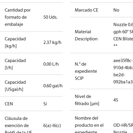
Cantidad por
Marcado CE
No
formato de
50 Uds.
embalaje
Nozzle 0.
Material
gph 60° S
Capacidad
Description
CEN Bliste
2.37 kg/h
[kg/h]
**
Capacidad
aee35f8c-
0.00 L/h
N.° de
[l/h]
910d-4bb
expediente
be2d-
SCIP
092ba1a3
Capacidad
0.60 gal/h
[USgal/h]
Nivel de
45
filtrado [µm]
CEN
Sí
Nombre del
Cláusula de
producto en el
OD-HR/S
exención de
6(a)-I
6(c)
expediente
Nozzle
RoHS de la UE