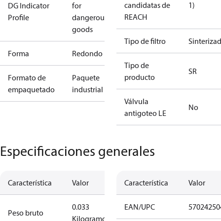
candidatas de
1)
DG Indicator
for
REACH
Profile
dangerous
goods
Tipo de filtro
Sinteriza
Forma
Redondo
Tipo de
SR
producto
Formato de
Paquete
empaquetado
industrial
Válvula
No
antigoteo LE
Especificaciones generales
Característica
Valor
Característica
Valor
0.033
EAN/UPC
57024250
Peso bruto
Kilogramo