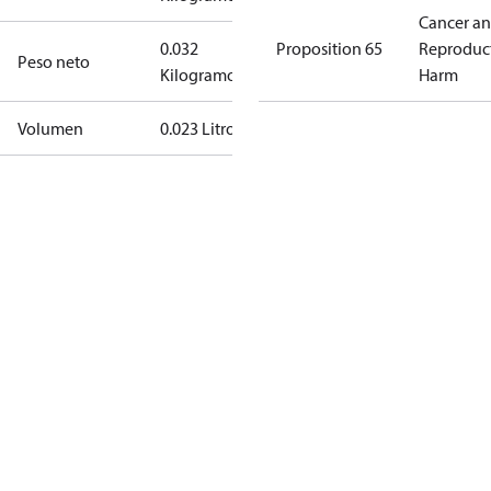
Cancer a
0.032
Proposition 65
Reproduc
Peso neto
Kilogramo
Harm
Volumen
0.023 Litro