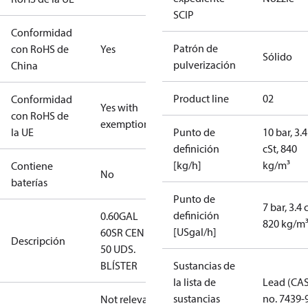
SCIP
Conformidad
Patrón de
con RoHS de
Yes
Sólido
pulverización
China
Product line
02
Conformidad
Yes with
con RoHS de
exemptions
la UE
Punto de
10 bar, 3.4
definición
cSt, 840
[kg/h]
kg/m³
Contiene
No
baterías
Punto de
7 bar, 3.4 
definición
0.60GAL
820 kg/m
[USgal/h]
60SR CEN -
Descripción
50 UDS.
BLÍSTER
Sustancias de
la lista de
Lead (CA
sustancias
no. 7439-
Not relevant