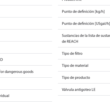
Punto de definición [kg/h]
Punto de definición [USgal/h
Sustancias de la lista de sust
de REACH
Tipo de filtro
FD
Tipo de material
 for dangerous goods
Tipo de producto
Válvula antigoteo LE
vidual