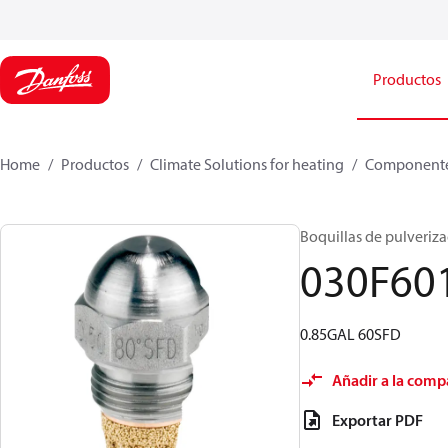
Productos
Home
Productos
Climate Solutions for heating
Componente
Boquillas de pulverizac
030F60
0.85GAL 60SFD
Añadir a la comp
Exportar PDF