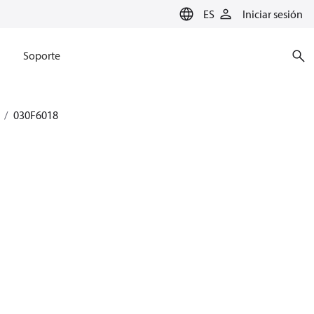
ES
Iniciar sesión
Soporte
030F6018