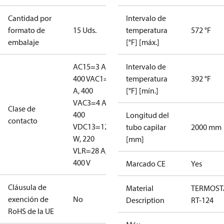
Cantidad por
Intervalo de
formato de
15 Uds.
temperatura
572 °F
embalaje
[°F] [máx.]
AC15=3 A,
Intervalo de
400 V
AC1=10
temperatura
392 °F
A, 400
[°F] [mín.]
V
AC3=4 A,
Clase de
400
Longitud del
contacto
V
DC13=12
tubo capilar
2000 mm
W, 220
[mm]
V
LR=28 A,
400 V
Marcado CE
Yes
Cláusula de
Material
TERMOST
exención de
No
Description
RT-124
RoHS de la UE