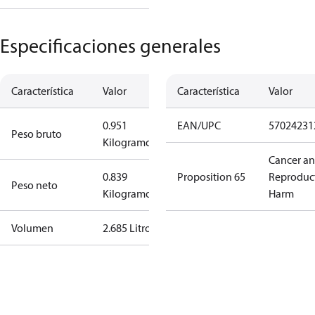
Especificaciones generales
Característica
Valor
Característica
Valor
0.951
EAN/UPC
57024231
Peso bruto
Kilogramo
Cancer a
0.839
Proposition 65
Reproduc
Peso neto
Kilogramo
Harm
Volumen
2.685 Litro