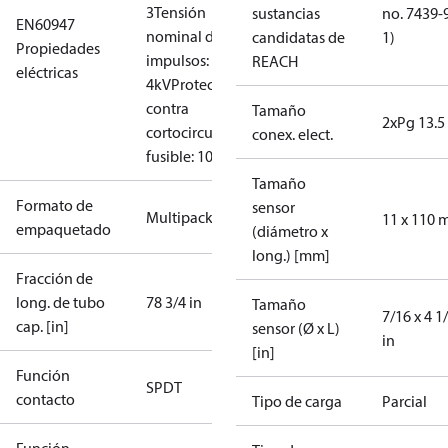
3
Tensión
sustancias
no. 7439-
EN60947
nominal de
candidatas de
1)
Propiedades
impulsos:
REACH
eléctricas
4kV
Protección
contra
Tamaño
2xPg 13.5
cortocircuito,
conex. elect.
fusible: 10A
Tamaño
Formato de
sensor
Multipack
11 x 110
empaquetado
(diámetro x
long.) [mm]
Fracción de
long. de tubo
78 3/4 in
Tamaño
7/16 x 4 1
cap. [in]
sensor (Ø x L)
in
[in]
Función
SPDT
contacto
Tipo de carga
Parcial