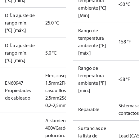
[°C] [mín.]
temperatura
-50 °C
ambiente [°C]
Dif. a ajuste de
[Min]
rango mín.
25.0 °C
[°C] [máx.]
Rango de
temperatura
158 °F
Dif. a ajuste de
ambiente [°F]
rango mín.
5.0 °C
[máx.]
[°C] [mín.]
Rango de
Flex., casquillos: 0,2-
temperatura
-58 °F
EN60947
1,5mm2
Flex., sin
ambiente [°F]
Propiedades
casquillos: 0,2-
[mín.]
de cableado
2,5mm2
Sólido/trenzado:
0,2-2,5mm2
Sistemas 
Reparable
contactos
Aislamiento:
400V
Grado de
Sustancias de
polución:
la lista de
Lead (CA