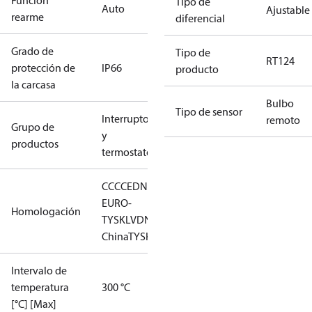
Función
Tipo de
Auto
Ajustable
rearme
diferencial
Grado de
Tipo de
RT124
protección de
IP66
producto
la carcasa
Bulbo
Tipo de sensor
Interruptores
remoto
Grupo de
y
productos
termostatos
CCC
CE
DNV
EAC
LLC CDC
EURO-
Homologación
TYSK
LVD
NKK
RMRS
RoHS
RoHS
China
TYSK
Intervalo de
temperatura
300 °C
[°C] [Max]