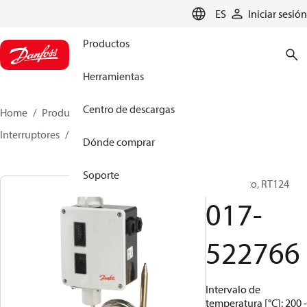
LANGUAGE
ES
Iniciar sesión
Productos
Herramientas
Centro de descargas
Home
Productos
Climate Solutions for cooling
Interruptores
Termostatos
RT
017-522766
Dónde comprar
Soporte
Termostato, RT124
017-
522766
Intervalo de
temperatura [°C]: 200 -