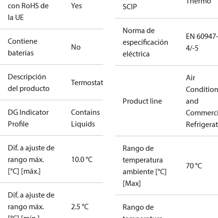
Thermo
con RoHS de
Yes
SCIP
la UE
Norma de
EN 60947
Contiene
especificación
No
4/-5
baterías
eléctrica
Descripción
Air
Termostato
del producto
Conditio
Product line
and
DG Indicator
Contains
Commerci
Profile
Liquids
Refrigera
Dif. a ajuste de
Rango de
rango máx.
10.0 °C
temperatura
70 °C
[°C] [máx.]
ambiente [°C]
[Max]
Dif. a ajuste de
rango máx.
2.5 °C
Rango de