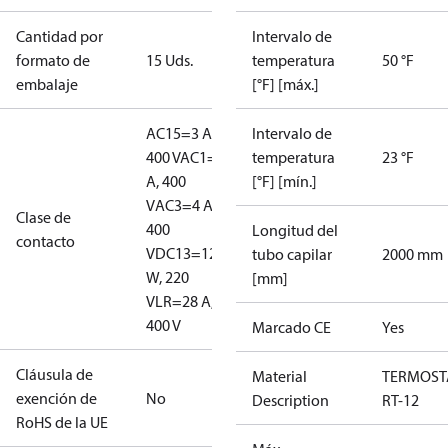
Cantidad por
Intervalo de
formato de
15 Uds.
temperatura
50 °F
embalaje
[°F] [máx.]
AC15=3 A,
Intervalo de
400 V
AC1=10
temperatura
23 °F
A, 400
[°F] [mín.]
V
AC3=4 A,
Clase de
400
Longitud del
contacto
V
DC13=12
tubo capilar
2000 mm
W, 220
[mm]
V
LR=28 A,
400 V
Marcado CE
Yes
Cláusula de
Material
TERMOST
exención de
No
Description
RT-12
RoHS de la UE