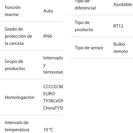
Tipo de
Ajustable
Función
diferencial
Auto
rearme
Tipo de
RT12
Grado de
producto
protección de
IP66
la carcasa
Bulbo
Tipo de sensor
remoto
Interruptores
Grupo de
y
productos
termostatos
CCC
CE
CMIM
EAC
GL
LLC CDC
EURO-
Homologación
TYSK
LVD
NKK
RMRS
RoHS
RoHS
China
TYSK
Intervalo de
temperatura
10 °C