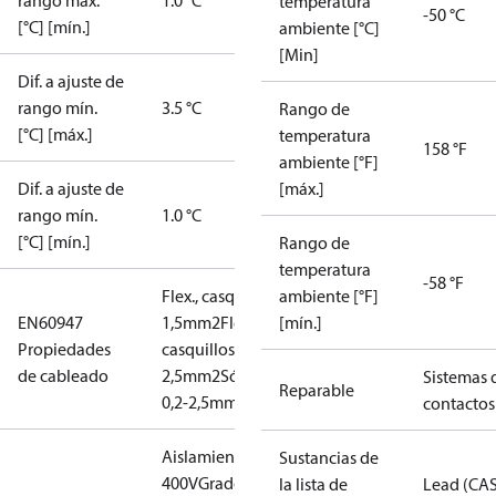
rango máx.
1.0 °C
temperatura
-50 °C
[°C] [mín.]
ambiente [°C]
[Min]
Dif. a ajuste de
rango mín.
3.5 °C
Rango de
[°C] [máx.]
temperatura
158 °F
ambiente [°F]
Dif. a ajuste de
[máx.]
rango mín.
1.0 °C
[°C] [mín.]
Rango de
temperatura
-58 °F
Flex., casquillos: 0,2-
ambiente [°F]
EN60947
1,5mm2
Flex., sin
[mín.]
Propiedades
casquillos: 0,2-
de cableado
2,5mm2
Sólido/trenzado:
Sistemas 
Reparable
0,2-2,5mm2
contactos
Aislamiento:
Sustancias de
400V
Grado de
la lista de
Lead (CA