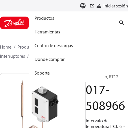
LANGUAGE
ES
Iniciar sesión
Productos
Herramientas
Centro de descargas
Home
Productos
Climate Solutions for cooling
Interruptores
Termostatos
RT
017-508966
Dónde comprar
Soporte
Termostato, RT12
017-
508966
Intervalo de
temperatura [°C]: -5 -