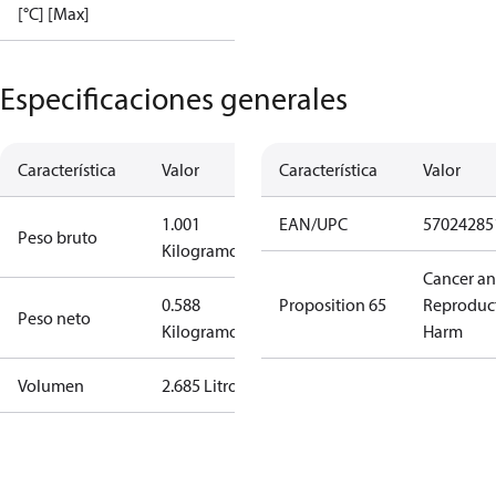
[°C] [Max]
Especificaciones generales
Característica
Valor
Característica
Valor
1.001
EAN/UPC
57024285
Peso bruto
Kilogramo
Cancer a
0.588
Proposition 65
Reproduc
Peso neto
Kilogramo
Harm
Volumen
2.685 Litro