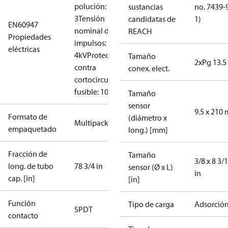
polución:
sustancias
no. 7439-
3
Tensión
candidatas de
1)
EN60947
nominal de
REACH
Propiedades
impulsos:
eléctricas
4kV
Protección
Tamaño
2xPg 13.5
contra
conex. elect.
cortocircuito,
fusible: 10A
Tamaño
sensor
9.5 x 210
Formato de
(diámetro x
Multipack
empaquetado
long.) [mm]
Fracción de
Tamaño
3/8 x 8 3/
long. de tubo
78 3/4 in
sensor (Ø x L)
in
cap. [in]
[in]
Función
Tipo de carga
Adsorció
SPDT
contacto