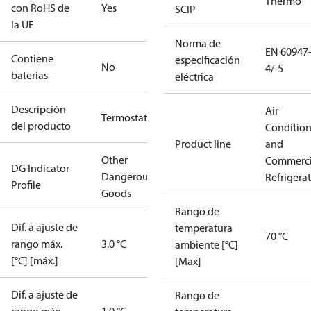
Thermo
con RoHS de
Yes
SCIP
la UE
Norma de
EN 60947
Contiene
especificación
No
4/-5
baterías
eléctrica
Descripción
Air
Termostato
del producto
Conditio
Product line
and
Other
Commerci
DG Indicator
Dangerous
Refrigera
Profile
Goods
Rango de
Dif. a ajuste de
temperatura
70 °C
rango máx.
3.0 °C
ambiente [°C]
[°C] [máx.]
[Max]
Dif. a ajuste de
Rango de