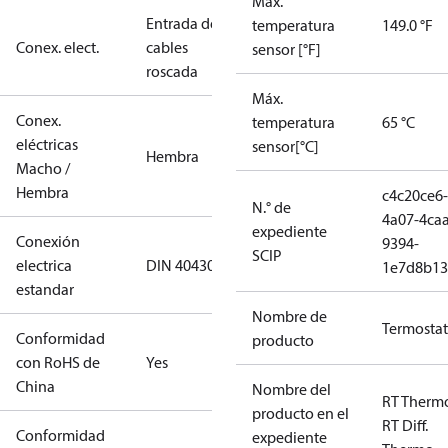
Máx.
Entrada de
temperatura
149.0 °F
Conex. elect.
cables
sensor [°F]
roscada
Máx.
Conex.
temperatura
65 °C
eléctricas
sensor[°C]
Hembra
Macho /
Hembra
c4c20ce6-
N.° de
4a07-4caa
expediente
Conexión
9394-
SCIP
electrica
DIN 40430
1e7d8b13
estandar
Nombre de
Termosta
Conformidad
producto
con RoHS de
Yes
China
Nombre del
RT Therm
producto en el
RT Diff.
Conformidad
expediente