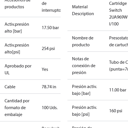
de
Cartridge
productos
Material
interruptores
Switch
Description
2UA969W
I/100
Activ.presión
17.50 bar
alto [bar]
Nombre de
Presostat
producto
de cartuc
Activ.presión
254 psi
alto[psi]
Notas de
Tubo de 
conexión de
Aprobado por
(punta=
Yes
presión
UL
Presión activ.
Cable
78.74 in
11.00 bar
bajo [bar]
Cantidad por
Presión activ.
formato de
100 Uds.
160 psi
bajo [psi]
embalaje