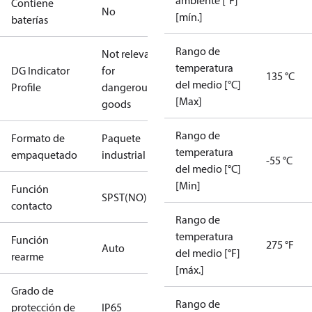
ambiente [°F]
Contiene
No
[mín.]
baterías
Rango de
Not relevant
temperatura
DG Indicator
for
135 °C
del medio [°C]
Profile
dangerous
[Max]
goods
Rango de
Formato de
Paquete
temperatura
empaquetado
industrial
-55 °C
del medio [°C]
[Min]
Función
SPST(NO)
contacto
Rango de
temperatura
Función
275 °F
Auto
del medio [°F]
rearme
[máx.]
Grado de
Rango de
protección de
IP65