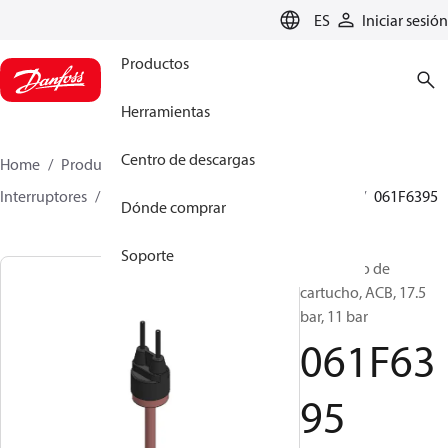
LANGUAGE
ES
Iniciar sesión
Productos
Herramientas
Centro de descargas
Home
Productos
Climate Solutions for cooling
Interruptores
Presostatos de cartucho
ACB / CCB
061F6395
Dónde comprar
Soporte
Presostato de
cartucho, ACB, 17.5
bar, 11 bar
061F63
95