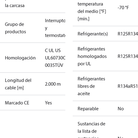
temperatura
la carcasa
-70 °F
del medio [°F]
[mín.]
Interruptores
Grupo de
y
productos
Refrigerante(s)
R125
R134
termostatos
Refrigerantes
C UL US
homologados
R125
R134
Homologación
UL60730
CE
por UL
0035
TÜV
Refrigerantes
Longitud del
2.000 m
libres de
R134a
R5
cable [m]
aceite
Marcado CE
Yes
Reparable
No
Sustancias de
la lista de