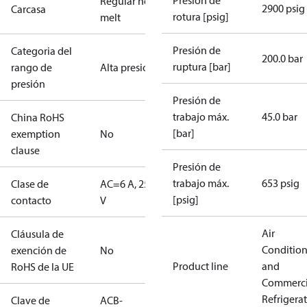
Presión de
Regular hot-
2900 psig
Carcasa
rotura [psig]
melt
Presión de
Categoria del
200.0 bar
ruptura [bar]
rango de
Alta presión
presión
Presión de
trabajo máx.
45.0 bar
China RoHS
[bar]
exemption
No
clause
Presión de
trabajo máx.
653 psig
Clase de
AC=6 A, 250
[psig]
contacto
V
Air
Cláusula de
Conditio
exención de
No
Product line
and
RoHS de la UE
Commerci
Refrigera
Clave de
ACB-