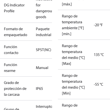
[máx.]
DG Indicator
for
Profile
dangerous
Rango de
goods
temperatura
-20 °F
ambiente [°F]
Formato de
Paquete
[mín.]
empaquetado
industrial
Rango de
Función
SPST(NC)
temperatura
contacto
135 °C
del medio [°C]
[Max]
Función
Manual
rearme
Rango de
temperatura
Grado de
-55 °C
del medio [°C]
protección de
IP65
[Min]
la carcasa
Rango de
Interruptores
Grupo de