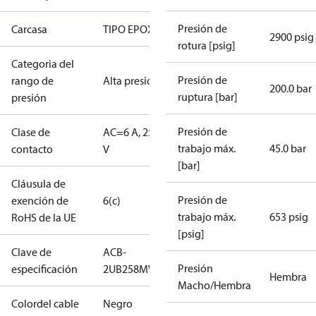
Presión de
Carcasa
TIPO EPOXI
2900 psig
rotura [psig]
Categoria del
Presión de
rango de
Alta presión
200.0 bar
ruptura [bar]
presión
Presión de
Clase de
AC=6 A, 250
trabajo máx.
45.0 bar
contacto
V
[bar]
Cláusula de
Presión de
exención de
6(c)
trabajo máx.
653 psig
RoHS de la UE
[psig]
Clave de
ACB-
Presión
especificación
2UB258MW
Hembra
Macho/Hembra
Colordel cable
Negro