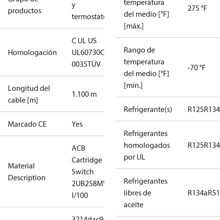
temperatura
y
275 °F
productos
del medio [°F]
termostatos
[máx.]
C UL US
Rango de
Homologación
UL60730
CE
temperatura
0035
TÜV
-70 °F
del medio [°F]
[mín.]
Longitud del
1.100 m
cable [m]
Refrigerante(s)
R125
R134
Marcado CE
Yes
Refrigerantes
homologados
R125
R134
ACB
por UL
Cartridge
Material
Switch
Description
Refrigerantes
2UB258MW
libres de
R134a
R5
I/100
aceite
3214dac9-