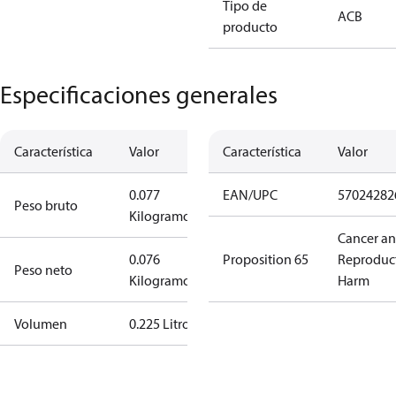
Tipo de
ACB
producto
Especificaciones generales
Característica
Valor
Característica
Valor
0.077
EAN/UPC
57024282
Peso bruto
Kilogramo
Cancer a
0.076
Proposition 65
Reproduc
Peso neto
Kilogramo
Harm
Volumen
0.225 Litro