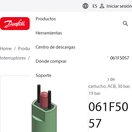
LANGUAGE
ES
Iniciar sesión
Productos
Herramientas
Centro de descargas
Home
Productos
Climate Solutions for cooling
Interruptores
Presostatos de cartucho
ACB / CCB
061F5057
Dónde comprar
Soporte
Presostato de
cartucho, ACB, 30 bar,
19 bar
061F50
57