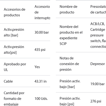
Accesorios
Nombre de
Presostat
Accesorios de
de
producto
de cartuc
productos
interruptores
ACB/LCB,
Nombre del
Activ.presión
Cartridge
30.00 bar
producto en el
alto [bar]
pressure
expediente
switch, fla
SCIP
connecti
Activ.presión
435 psi
alto[psi]
Notas de
conexión de
Depresor
Aprobado por
Yes
presión
UL
Presión activ.
Cable
43.31 in
19.00 bar
bajo [bar]
Cantidad por
Presión activ.
formato de
100 Uds.
276 psi
bajo [psi]
embalaje