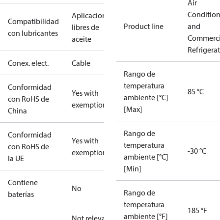
Air
Conditio
Aplicaciones
Compatibilidad
Product line
and
libres de
con lubricantes
Commerci
aceite
Refrigera
Conex. elect.
Cable
Rango de
temperatura
Conformidad
85 °C
Yes with
ambiente [°C]
con RoHS de
exemptions
[Max]
China
Rango de
Conformidad
Yes with
temperatura
con RoHS de
-30 °C
exemptions
ambiente [°C]
la UE
[Min]
Contiene
No
Rango de
baterías
temperatura
185 °F
ambiente [°F]
Not relevant